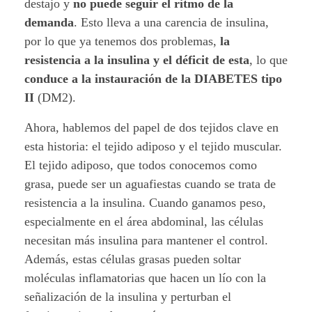
e
destajo y
no puede seguir el ritmo de la
demanda
. Esto lleva a una carencia de insulina,
s
por lo que ya tenemos dos problemas,
la
t
resistencia a la insulina y el déficit de esta
, lo que
conduce a la instauración de la DIABETES tipo
i
II
(DM2).
p
Ahora, hablemos del papel de dos tejidos clave en
esta historia: el tejido adiposo y el tejido muscular.
o
El tejido adiposo, que todos conocemos como
I
grasa, puede ser un aguafiestas cuando se trata de
resistencia a la insulina. Cuando ganamos peso,
I
especialmente en el área abdominal, las células
?
necesitan más insulina para mantener el control.
Además, estas células grasas pueden soltar
moléculas inflamatorias que hacen un lío con la
señalización de la insulina y perturban el