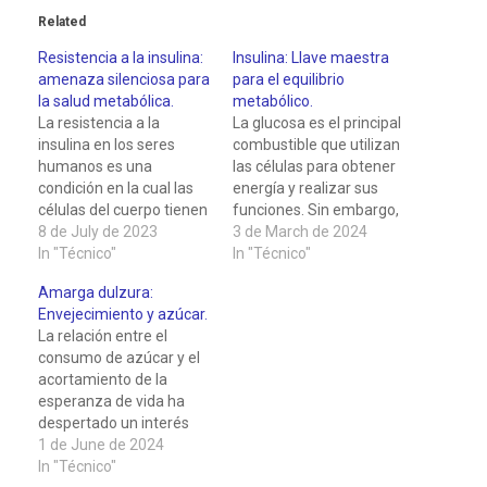
Related
Resistencia a la insulina:
Insulina: Llave maestra
amenaza silenciosa para
para el equilibrio
la salud metabólica.
metabólico.
La resistencia a la
La glucosa es el principal
insulina en los seres
combustible que utilizan
humanos es una
las células para obtener
condición en la cual las
energía y realizar sus
células del cuerpo tienen
funciones. Sin embargo,
dificultades para
8 de July de 2023
para que la glucosa
3 de March de 2024
responder de manera
In "Técnico"
pueda entrar en las
In "Técnico"
adecuada a la insulina,
células, se necesita la
Amarga dulzura:
una hormona producida
acción de la insulina, una
Envejecimiento y azúcar.
por el páncreas. La
hormona que produce el
La relación entre el
insulina juega un papel
páncreas, situado detrás
consumo de azúcar y el
fundamental en la
del estómago. La insulina
acortamiento de la
regulación de los niveles
tiene la función…
esperanza de vida ha
de glucosa en…
despertado un interés
creciente en la
1 de June de 2024
comunidad científica.
In "Técnico"