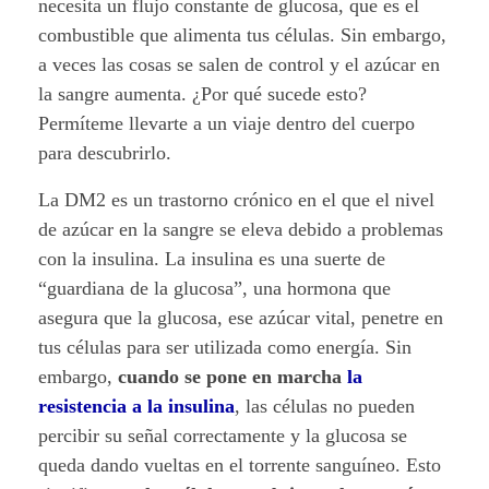
e
necesita un flujo constante de glucosa, que es el
combustible que alimenta tus células. Sin embargo,
n
a veces las cosas se salen de control y el azúcar en
t
la sangre aumenta. ¿Por qué sucede esto?
Permíteme llevarte a un viaje dentro del cuerpo
r
para descubrirlo.
a
La DM2 es un trastorno crónico en el que el nivel
de azúcar en la sangre se eleva debido a problemas
ñ
con la insulina. La insulina es una suerte de
a
“guardiana de la glucosa”, una hormona que
asegura que la glucosa, ese azúcar vital, penetre en
m
tus células para ser utilizada como energía. Sin
o
embargo,
cuando se pone en marcha
la
resistencia a la insulina
, las células no pueden
s
percibir su señal correctamente y la glucosa se
l
queda dando vueltas en el torrente sanguíneo. Esto