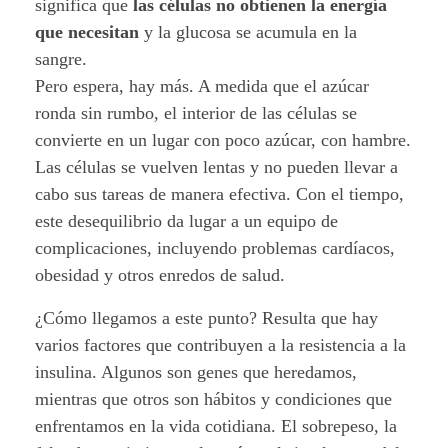
significa que
las células no obtienen la energía
o
que necesitan
y la glucosa se acumula en la
s
sangre.
Pero espera, hay más. A medida que el azúcar
m
ronda sin rumbo, el interior de las células se
convierte en un lugar con poco azúcar, con hambre.
i
Las células se vuelven lentas y no pueden llevar a
s
cabo sus tareas de manera efectiva. Con el tiempo,
este desequilibrio da lugar a un equipo de
t
complicaciones, incluyendo problemas cardíacos,
e
obesidad y otros enredos de salud.
r
¿Cómo llegamos a este punto? Resulta que hay
varios factores que contribuyen a la resistencia a la
i
insulina. Algunos son genes que heredamos,
o
mientras que otros son hábitos y condiciones que
enfrentamos en la vida cotidiana. El sobrepeso, la
s