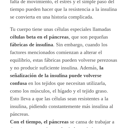
falta de movimiento, el estrés y el simple paso del
d
tiempo pueden hacer que la resistencia a la insulina
se convierta en una historia complicada.
e
Tu cuerpo tiene unas células especiales llamadas
l
células beta en el páncreas
, que son pequeñas
a
fábricas de insulina
. Sin embargo, cuando los
factores mencionados comienzan a alterar el
D
equilibrio, estas fábricas pueden volverse perezosas
y no producir suficiente insulina. Además,
la
i
señalización de la insulina puede volverse
a
confusa
en los tejidos que necesitan utilizarla,
como los músculos, el hígado y el tejido graso.
b
Esto lleva a que las células sean resistentes a la
e
insulina, pidiendo constantemente más insulina al
páncreas.
t
Con el tiempo, el páncreas
se cansa de trabajar a