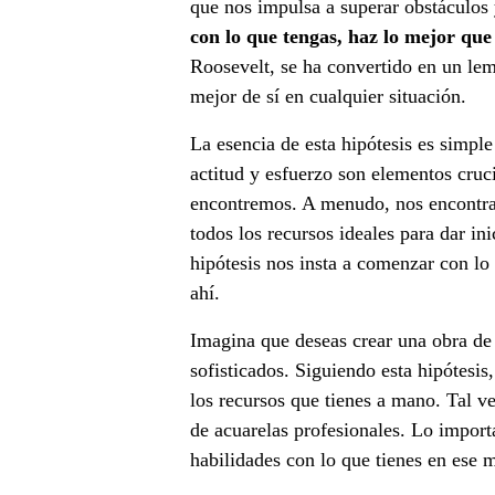
que nos impulsa a superar obstáculos 
a
con lo que tengas, haz lo mejor que
Roosevelt, se ha convertido en un lem
g
mejor de sí en cualquier situación.
n
La esencia de esta hipótesis es simpl
í
actitud y esfuerzo son elementos cruci
encontremos. A menudo, nos encontra
f
todos los recursos ideales para dar in
hipótesis nos insta a comenzar con lo
i
ahí.
c
Imagina que deseas crear una obra de 
o
sofisticados. Siguiendo esta hipótesis
los recursos que tienes a mano. Tal v
,
de acuarelas profesionales. Lo importa
e
habilidades con lo que tienes en ese