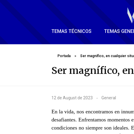
TEMAS TÉCNICOS
TEMAS GENE
Portada
»
Ser magnífico, en cualquier situ
Ser magnífico, en
S
12 de August de 2023
General
e
En la vida, nos encontramos en innume
r
desafiantes. Enfrentamos momentos en
condiciones no siempre son ideales. E
m