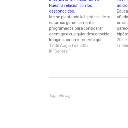
Nuestra relación con los
adicio
desconocidos.
Educac
Me he planteado la hipótesis de si
añadid
estamos genéticamente
en sit
programados para considerar
parece
enemigo a cualquier desconocido.
hipóte
Imagina por un momento que
un co
20 de
estás en un antiguo poblado,
18 de August de 2023
consid
In "Ge
rodeado de altos muros de piedra.
In "General"
inter
Allí, la vida es un constante
menudo
desafío, ya que los recursos son
debate
escasos y cada tribu lucha por…
recurr
Tags: No tags