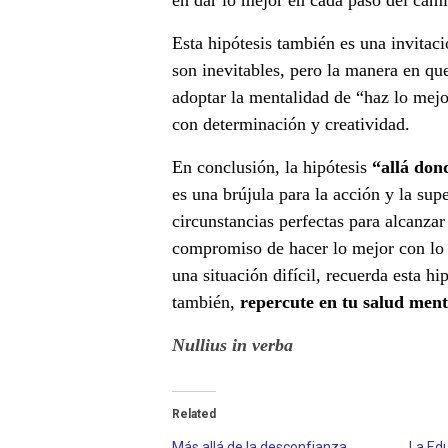
en dar lo mejor en cada paso del cam
i
Esta hipótesis también es una invitació
t
son inevitables, pero la manera en qu
adoptar la mentalidad de “haz lo mejo
u
con determinación y creatividad.
a
En conclusión, la hipótesis
“allá don
c
es una brújula para la acción y la su
circunstancias perfectas para alcanzar
i
compromiso de hacer lo mejor con lo 
ó
una situación difícil, recuerda esta hi
también,
repercute en tu salud ment
n
Nullius in verba
.
Related
Más allá de la desconfianza.
La Ed