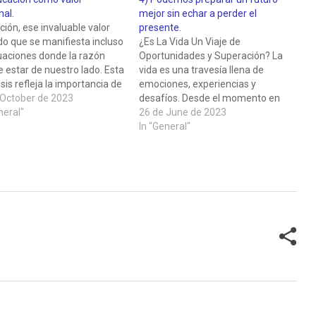
nal.
mejor sin echar a perder el
ión, ese invaluable valor
presente.
o que se manifiesta incluso
¿Es La Vida Un Viaje de
uaciones donde la razón
Oportunidades y Superación? La
 estar de nuestro lado. Esta
vida es una travesía llena de
sis refleja la importancia de
emociones, experiencias y
mportamiento respetuoso y
 October de 2023
desafíos. Desde el momento en
erado en todo tipo de
neral"
que nacemos, nos enfrentamos a
26 de June de 2023
acciones humanas. A
diversos riesgos que forman
In "General"
, en el fragor de un
parte inherente de nuestra
 o discusión, es tentador
existencia. Aunque a veces no lo
ir a…
percibamos, estar vivo implica
estar expuestos a…