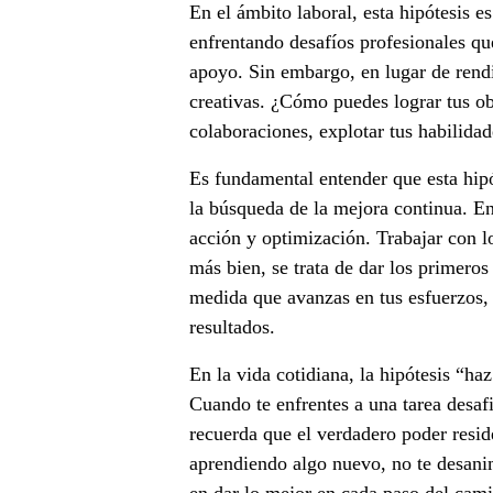
n
En el ámbito laboral, esta hipótesis e
enfrentando desafíos profesionales qu
c
apoyo. Sin embargo, en lugar de rendir
u
creativas. ¿Cómo puedes lograr tus ob
colaboraciones, explotar tus habilidad
a
Es fundamental entender que esta hip
l
la búsqueda de la mejora continua. 
q
acción y optimización. Trabajar con l
más bien, se trata de dar los primero
u
medida que avanzas en tus esfuerzos,
i
resultados.
e
En la vida cotidiana, la hipótesis “ha
Cuando te enfrentes a una tarea desafi
r
recuerda que el verdadero poder reside
s
aprendiendo algo nuevo, no te desani