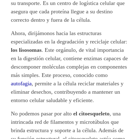
o
su transporte. Es un centro de logística celular que
asegura que cada proteína llegue a su destino
d
correcto dentro y fuera de la célula.
e
Ahora, dirijámonos hacia las estructuras
l
especializadas en la degradación y reciclaje celular:
los lisosomas
. Este orgánulo, de vital importancia
o
en la digestión celular, contiene enzimas capaces de
s
descomponer moléculas complejas en componentes
más simples. Este proceso, conocido como
o
autofagia
, permite a la célula reciclar materiales y
r
eliminar desechos, contribuyendo a mantener un
entorno celular saludable y eficiente.
g
No podemos pasar por alto
el citoesqueleto
, una
á
intrincada red de filamentos y microtúbulos que
brinda estructura y soporte a la célula. Además de
n
su función estructural, el citoesqueleto actúa como