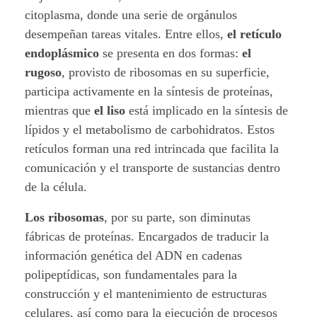
a
citoplasma, donde una serie de orgánulos
desempeñan tareas vitales. Entre ellos,
el retículo
r
endoplásmico
se presenta en dos formas:
el
e
rugoso
, provisto de ribosomas en su superficie,
participa activamente en la síntesis de proteínas,
s
mientras que
el liso
está implicado en la síntesis de
:
lípidos y el metabolismo de carbohidratos. Estos
retículos forman una red intrincada que facilita la
E
comunicación y el transporte de sustancias dentro
de la célula.
l
Los ribosomas
, por su parte, son diminutas
i
fábricas de proteínas. Encargados de traducir la
n
información genética del ADN en cadenas
polipeptídicas, son fundamentales para la
t
construcción y el mantenimiento de estructuras
r
celulares, así como para la ejecución de procesos