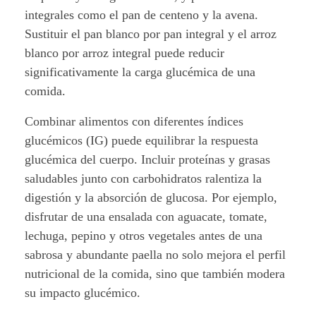
integrales como el pan de centeno y la avena.
a
Sustituir el pan blanco por pan integral y el arroz
b
blanco por arroz integral puede reducir
significativamente la carga glucémica de una
l
comida.
e
Combinar alimentos con diferentes índices
,
glucémicos (IG) puede equilibrar la respuesta
glucémica del cuerpo. Incluir proteínas y grasas
v
saludables junto con carbohidratos ralentiza la
digestión y la absorción de glucosa. Por ejemplo,
i
disfrutar de una ensalada con aguacate, tomate,
d
lechuga, pepino y otros vegetales antes de una
sabrosa y abundante paella no solo mejora el perfil
a
nutricional de la comida, sino que también modera
s
su impacto glucémico.