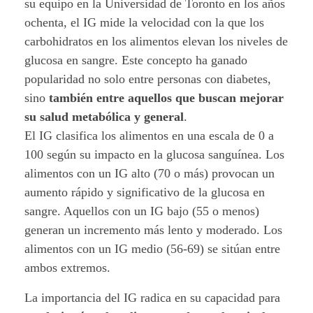
c
su equipo en la Universidad de Toronto en los años
ochenta, el IG mide la velocidad con la que los
e
carbohidratos en los alimentos elevan los niveles de
g
glucosa en sangre. Este concepto ha ganado
popularidad no solo entre personas con diabetes,
l
sino
también entre aquellos que buscan mejorar
su salud metabólica y general
.
u
El IG clasifica los alimentos en una escala de 0 a
c
100 según su impacto en la glucosa sanguínea. Los
alimentos con un IG alto (70 o más) provocan un
é
aumento rápido y significativo de la glucosa en
m
sangre. Aquellos con un IG bajo (55 o menos)
generan un incremento más lento y moderado. Los
i
alimentos con un IG medio (56-69) se sitúan entre
c
ambos extremos.
o
La importancia del IG radica en su capacidad para