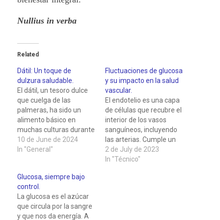
Nullius in verba
Related
Dátil: Un toque de
Fluctuaciones de glucosa
dulzura saludable.
y su impacto en la salud
El dátil, un tesoro dulce
vascular.
que cuelga de las
El endotelio es una capa
palmeras, ha sido un
de células que recubre el
alimento básico en
interior de los vasos
muchas culturas durante
sanguíneos, incluyendo
milenios. Su dulzura
10 de June de 2024
las arterias. Cumple un
natural y su textura
In "General"
papel crucial en la
2 de July de 2023
carnosa lo convierten en
regulación del flujo
In "Técnico"
un ingrediente versátil
sanguíneo y en la salud
Glucosa, siempre bajo
tanto en platos dulces
cardio/cerebrovascular.
control.
como salados. Pero, ¿es
Sin embargo, cuando se
La glucosa es el azúcar
adecuado su consumo a
producen fluctuaciones
que circula por la sangre
pesar de su alto
rápidas y pronunciadas
y que nos da energía. A
contenido…
en los niveles de glucosa