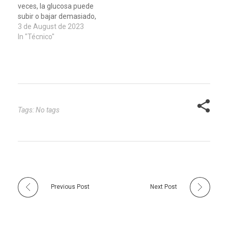
veces, la glucosa puede
en sangre, el…
subir o bajar demasiado,
y eso no es bueno para
3 de August de 2023
nuestra salud. A eso se
In "Técnico"
le llama variabilidad
glucémica, y causa
problemas en el corazón,
riñones, ojos o el
sistema…
Tags: No tags
Previous Post
Next Post