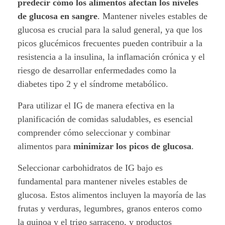
predecir cómo los alimentos afectan los niveles
:
de glucosa en sangre
. Mantener niveles estables de
G
glucosa es crucial para la salud general, ya que los
picos glucémicos frecuentes pueden contribuir a la
l
resistencia a la insulina, la inflamación crónica y el
riesgo de desarrollar enfermedades como la
u
diabetes tipo 2 y el síndrome metabólico.
c
Para utilizar el IG de manera efectiva en la
o
planificación de comidas saludables, es esencial
comprender cómo seleccionar y combinar
s
alimentos para
minimizar los picos de glucosa
.
a
Seleccionar carbohidratos de IG bajo es
e
fundamental para mantener niveles estables de
glucosa. Estos alimentos incluyen la mayoría de las
s
frutas y verduras, legumbres, granos enteros como
t
la quinoa y el trigo sarraceno, y productos