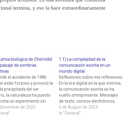
onal termina, y eso la hace extraordinariamente
uimia biológica de Chernóbil
1.1) La complejidad de la
 paisaje de sombras
comunicación escrita en un
tivas
mundo digital.
onde el accidente de 1986
Reflexiones sobre mis reflexiones.
un exilio forzoso y provocó la
En la era digital en la que vivimos,
da precipitada del ser
la comunicación escrita se ha
o, la naturaleza ha puesto
vuelto omnipresente. Mensajes
rcha un experimento sin
de texto, correos electrónicos,
dentes. La Zona de
 December de 2025
publicaciones en redes sociales y
6 de August de 2023
ión de Chernóbil, una
neral"
artículos en línea son solo algunos
In "General"
iz de más de 2.600
ejemplos de cómo nos
etros cuadrados, ha mutado
conectamos e interactuamos en
 últimas décadas para
el mundo virtual. Para alguien