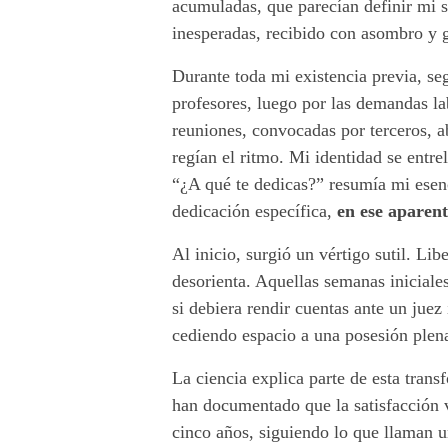
acumuladas, que parecían definir mi 
e
inesperadas, recibido con asombro y g
t
Durante toda mi existencia previa, se
profesores, luego por las demandas lab
e
reuniones, convocadas por terceros, a
r
regían el ritmo. Mi identidad se entre
“¿A qué te dedicas?” resumía mi esenc
m
dedicación específica,
en ese aparent
i
Al inicio, surgió un vértigo sutil. Li
n
desorienta. A
quellas semanas iniciale
si debiera rendir cuentas ante un juez
a
cediendo espacio a una posesión plen
e
La ciencia explica parte de esta tran
han documentado que la satisfacción v
l
cinco años, siguiendo lo que llaman 