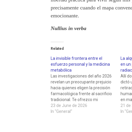
precisamente cuando el mapa convenci
emocionante.
Nullius in verba
Related
La invisible frontera entre el
La alq
esfuerzo personal y la medicina
en un
metabólica
radiac
Las investigaciones del año 2026
Allí d
revelan un preocupante prejuicio
dictó 
hacia quienes eligen la precisión
retira
farmacológica frente al sacrificio
human
tradicional. Te ofrezco mi
en ma
reflexión sobre el nuevo estigma
23 de June de 2026
prece
21 de
de los GLP-1 y la urgencia de una
In "General"
Exclus
In "Ge
mirada compasiva.
cicatr
kilóm
en las