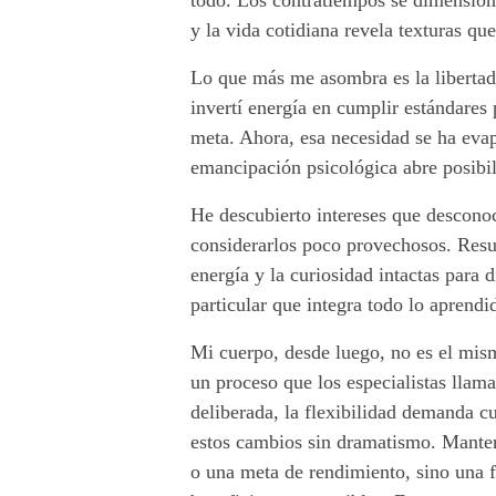
todo. Los contratiempos se dimensiona
a
y la vida cotidiana revela texturas qu
n
Lo que más me asombra es la libertad 
invertí energía en cumplir estándares
d
meta. Ahora, esa necesidad se ha eva
o
emancipación psicológica abre posibil
l
He descubierto intereses que desconoc
considerarlos poco provechosos. Resul
o
energía y la curiosidad intactas para 
i
particular que integra todo lo aprendi
n
Mi cuerpo, desde luego, no es el mis
un proceso que los especialistas lla
é
deliberada, la flexibilidad demanda c
d
estos cambios sin dramatismo. Manten
o una meta de rendimiento, sino una 
i