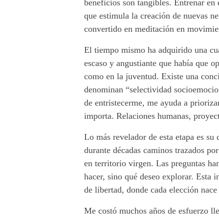
beneficios son tangibles. Entrenar en 
t
que estimula la creación de nuevas neu
convertido en meditación en movimie
o
El tiempo mismo ha adquirido una cua
e
escaso y angustiante que había que op
n
como en la juventud. Existe una conci
denominan “selectividad socioemocional
l
de entristecerme, me ayuda a priorizar
importa. Relaciones humanas, proyecto
i
Lo más revelador de esta etapa es su 
b
durante décadas caminos trazados por 
e
en territorio virgen. Las preguntas 
hacer, sino qué deseo explorar. Esta 
r
de libertad, donde cada elección nace
t
Me costó muchos años de esfuerzo llega