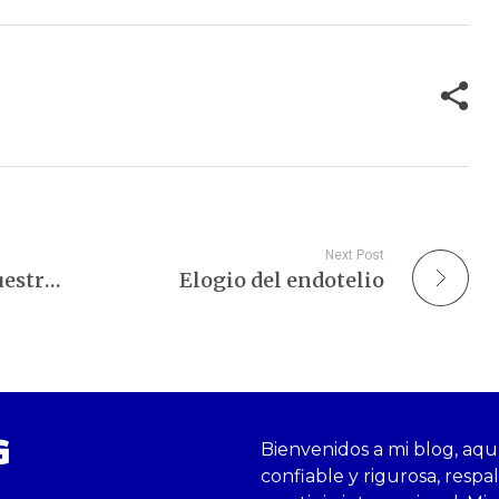
rtirse…
como yo,…
Next Post
Tenemos la edad de nuestras arterias
Elogio del endotelio
G
Bienvenidos a mi blog, aqu
confiable y rigurosa, respa