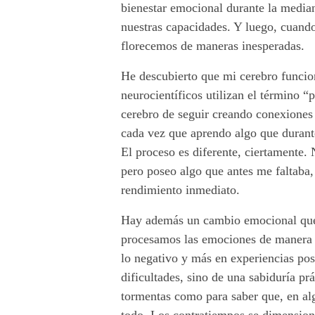
m
bienestar emocional durante la median
nuestras capacidades. Y luego, cuando
a
florecemos de maneras inesperadas.
p
He descubierto que mi cerebro funcio
a
neurocientíficos utilizan el término “
cerebro de seguir creando conexiones
:
cada vez que aprendo algo que durante
E
El proceso es diferente, ciertamente.
pero poseo algo que antes me faltaba, 
x
rendimiento inmediato.
p
Hay además un cambio emocional que 
l
procesamos las emociones de manera 
lo negativo y más en experiencias posi
o
dificultades, sino de una sabiduría pr
r
tormentas como para saber que, en al