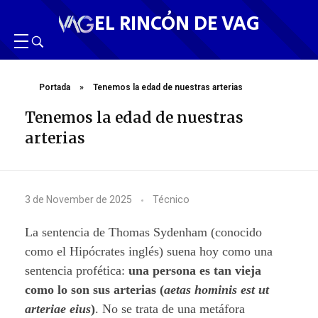
EL RINCÓN DE VAG
Portada
»
Tenemos la edad de nuestras arterias
Tenemos la edad de nuestras
arterias
T
3 de November de 2025
Técnico
e
La sentencia de Thomas Sydenham (conocido
n
como el Hipócrates inglés) suena hoy como una
sentencia profética:
u
na
persona es tan vieja
e
como lo son sus arterias (
aetas hominis est ut
m
arteriae eius
)
. No se trata de una metáfora