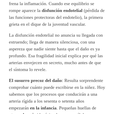
n
frena la inflamación. Cuando ese equilibrio se
u
rompe aparece la
disfunción endotelial
(pérdida de
las funciones protectoras del endotelio), la primera
e
grieta en el dique de la juventud vascular.
s
La disfunción endotelial no anuncia su llegada con
t
estruendo; llega de manera silenciosa, con una
aspereza que nadie siente hasta que el daño es ya
r
profundo. Esa fragilidad inicial explica por qué las
arterias envejecen en secreto, mucho antes de que
a
el síntoma lo revele.
s
El susurro precoz del daño
:
Resulta sorprendente
a
comprobar cuánto puede escribirse en la niñez. Hoy
sabemos que los procesos que conducirán a una
r
arteria rígida a los sesenta o setenta años
t
empezarán
en la infancia
. Pequeñas huellas de