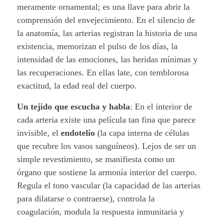
meramente ornamental; es una llave para abrir la
o
comprensión del envejecimiento. En el silencio de
s
la anatomía, las arterias registran la historia de una
existencia, memorizan el pulso de los días, la
l
intensidad de las emociones, las heridas mínimas y
las recuperaciones. En ellas late, con temblorosa
a
exactitud, la edad real del cuerpo.
e
Un tejido que escucha y habla
:
En el interior de
d
cada arteria existe una película tan fina que parece
invisible, el
endotelio
(la capa interna de células
a
que recubre los vasos sanguíneos). Lejos de ser un
d
simple revestimiento, se manifiesta como un
órgano que sostiene la armonía interior del cuerpo.
d
R
egula el tono vascular
(la capacidad de las arterias
e
para dilatarse o contraerse), controla la
coagulación, modula la respuesta inmunitaria y