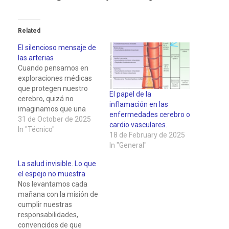
Related
El silencioso mensaje de
las arterias
Cuando pensamos en
exploraciones médicas
que protegen nuestro
El papel de la
cerebro, quizá no
inflamación en las
imaginamos que una
enfermedades cerebro o
prueba tan sencilla como
31 de October de 2025
cardio vasculares.
la ecografía pueda
In "Técnico"
18 de February de 2025
revelar información
In "General"
crucial sobre el riesgo de
sufrir un ictus
La salud invisible. Lo que
(interrupción del flujo
el espejo no muestra
sanguíneo cerebral que
Nos levantamos cada
daña el tejido nervioso).
mañana con la misión de
La ecografía de los
cumplir nuestras
troncos supraaórticos
responsabilidades,
representa
convencidos de que