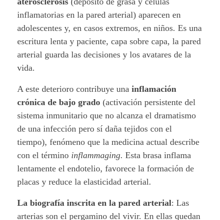
aterosclerosis
(depósito de grasa y células
e
inflamatorias en la pared arterial) aparecen en
r
adolescentes y, en casos extremos, en niños. Es una
escritura lenta y paciente, capa sobre capa, la pared
i
arterial guarda las decisiones y los avatares de la
a
vida.
s
A este deterioro contribuye una
inflamación
crónica de bajo grado
(activación persistente del
sistema inmunitario que no alcanza el dramatismo
de una infección pero sí daña tejidos con el
tiempo), fenómeno que la medicina actual describe
con el término
inflammaging
. Esta brasa inflama
lentamente el endotelio, favorece la formación de
placas y reduce la elasticidad arterial.
La biografía inscrita en la pared arterial
:
Las
arterias son el pergamino del vivir. En ellas quedan