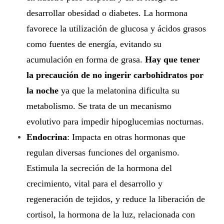
o
desarrollar obesidad o diabetes. La hormona
y
favorece la utilización de glucosa y ácidos grasos
como fuentes de energía, evitando su
l
acumulación en forma de grasa.
Hay que tener
a
la precaución de no ingerir carbohidratos por
s
la noche
ya que la melatonina dificulta su
metabolismo.
Se trata de un mecanismo
a
evolutivo para impedir hipoglucemias nocturnas.
l
Endocrina
: Impacta en otras hormonas que
u
regulan diversas funciones del organismo.
Estimula la secreción de la hormona del
d
crecimiento, vital para el desarrollo y
.
regeneración de tejidos, y reduce la liberación de
cortisol, la hormona de la luz, relacionada con