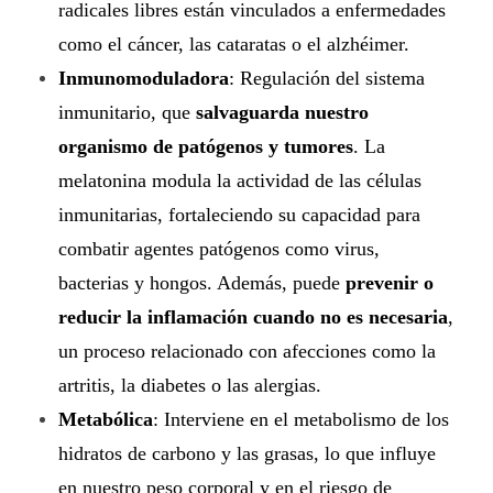
d
radicales libres están vinculados a enfermedades
i
como el cáncer, las cataratas o el alzhéimer.
Inmunomoduladora
: Regulación del sistema
a
inmunitario, que
salvaguarda nuestro
n
organismo de patógenos y tumores
. La
melatonina modula la actividad de las células
d
inmunitarias, fortaleciendo su capacidad para
e
combatir agentes patógenos como virus,
l
bacterias y hongos. Además, puede
prevenir o
reducir la inflamación cuando no es necesaria
,
s
un proceso relacionado con afecciones como la
u
artritis, la diabetes o las alergias.
e
Metabólica
: Interviene en el metabolismo de los
hidratos de carbono y las grasas, lo que influye
ñ
en nuestro peso corporal y en el riesgo de