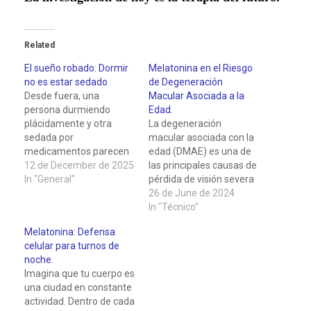
Related
El sueño robado: Dormir
Melatonina en el Riesgo
no es estar sedado
de Degeneración
Desde fuera, una
Macular Asociada a la
persona durmiendo
Edad.
plácidamente y otra
La degeneración
sedada por
macular asociada con la
medicamentos parecen
edad (DMAE) es una de
idénticas: ojos cerrados,
12 de December de 2025
las principales causas de
respiración pausada y
In "General"
pérdida de visión severa
desconexión del entorno.
en personas mayores. La
26 de June de 2024
Sin embargo, bajo el
investigación ha
In "Técnico"
capó de nuestro cráneo,
destacado el potencial
Melatonina: Defensa
la historia es
de la melatonina, una
celular para turnos de
radicalmente distinta. El
hormona natural
noche.
sueño natural y el
producida por el cerebro,
Imagina que tu cuerpo es
inducido
en la prevención y el
una ciudad en constante
farmacológicamente
retraso de esta afección
actividad. Dentro de cada
son estados
ocular devastadora. Un…