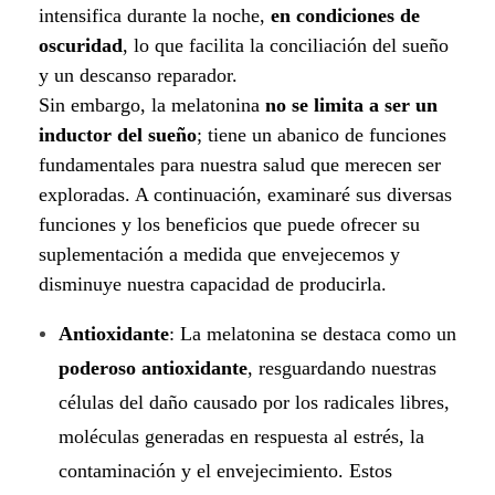
intensifica durante la noche,
en condiciones de
o
oscuridad
, lo que facilita la conciliación del sueño
n
y un descanso reparador.
Sin embargo, la melatonina
no se limita a ser un
i
inductor del sueño
; tiene un abanico de funciones
fundamentales para nuestra salud que merecen ser
n
exploradas. A continuación, examinaré sus diversas
a
funciones y los beneficios que puede ofrecer su
suplementación a medida que envejecemos y
:
disminuye nuestra capacidad de producirla.
G
Antioxidante
: La melatonina se destaca como un
u
poderoso antioxidante
, resguardando nuestras
a
células del daño causado por los radicales libres,
moléculas generadas en respuesta al estrés, la
r
contaminación y el envejecimiento. Estos