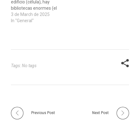
edificio (célula), hay
neurobiológicos muy
bibliotecas enormes (el
dispares. Entender esta
ADN) que contienen toda
3 de March de 2025
diferencia no…
la información necesaria
In "General"
para su funcionamiento.
Día y noche, estas
bibliotecas sufren
pequeños accidentes:
libros que se caen de los
estantes, páginas que se
rasgan o se…
Tags: No tags
Previous Post
Next Post