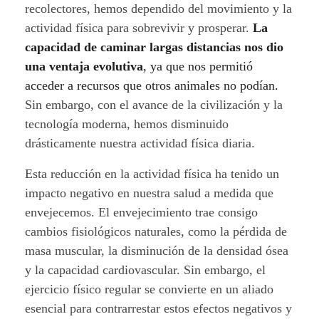
d
recolectores, hemos dependido del movimiento y la
o
actividad física para sobrevivir y prosperar.
La
capacidad de caminar largas distancias nos dio
s
una ventaja evolutiva
, ya que nos permitió
acceder a recursos que otros animales no podían.
p
Sin embargo, con el avance de la civilización y la
o
tecnología moderna, hemos disminuido
drásticamente nuestra actividad física diaria.
r
Esta reducción en la actividad física ha tenido un
n
impacto negativo en nuestra salud a medida que
u
envejecemos. El envejecimiento trae consigo
cambios fisiológicos naturales, como la pérdida de
e
masa muscular, la disminución de la densidad ósea
s
y la capacidad cardiovascular. Sin embargo, el
ejercicio físico regular se convierte en un aliado
t
esencial para contrarrestar estos efectos negativos y