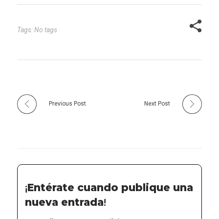
el riesgo con valentía y…
Tags: No tags
Previous Post
Next Post
¡
Entérate cuando publique una
nueva entrada
!