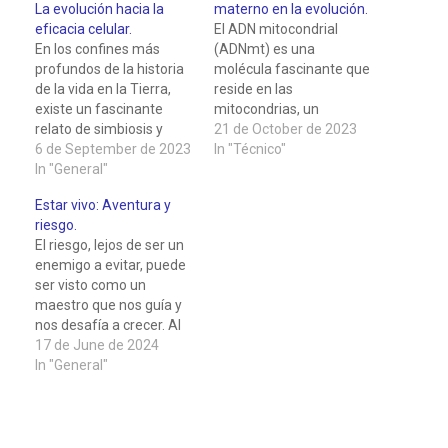
La evolución hacia la
materno en la evolución.
eficacia celular.
El ADN mitocondrial
En los confines más
(ADNmt) es una
profundos de la historia
molécula fascinante que
de la vida en la Tierra,
reside en las
existe un fascinante
mitocondrias, un
relato de simbiosis y
elemento de la célula
21 de October de 2023
evolución que nos lleva a
6 de September de 2023
que se encarga de
In "Técnico"
comprender la
In "General"
producir la energía para
maravillosa relación
su funcionamiento. A
Estar vivo: Aventura y
entre nuestras células y
diferencia del ADN
riesgo.
una antigua bacteria.
nuclear, que se
El riesgo, lejos de ser un
Esta bacteria, conocida
encuentra en el núcleo y
enemigo a evitar, puede
como "alfa-
proviene de ambos
ser visto como un
proteobacteria",
padres, el ADNmt posee
maestro que nos guía y
desempeñó un papel
una peculiaridad notable:
nos desafía a crecer. Al
crucial en la creación de…
…
final, es esta danza
17 de June de 2024
constante entre la
In "General"
certeza y la
incertidumbre lo que da
forma y significado a
nuestras vidas. Aceptar