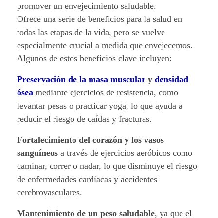
r
promover un envejecimiento saludable.
Ofrece una serie de beneficios para la salud en
a
todas las etapas de la vida, pero se vuelve
especialmente crucial a medida que envejecemos.
e
Algunos de estos beneficios clave incluyen:
v
Preservación de la masa muscular
y
densidad
o
ósea
mediante ejercicios de resistencia, como
levantar pesas o practicar yoga, lo que ayuda a
l
reducir el riesgo de caídas y fracturas.
u
Fortalecimiento del corazón y los vasos
c
sanguíneos
a través de ejercicios aeróbicos como
caminar, correr o nadar, lo que disminuye el riesgo
i
de enfermedades cardíacas y accidentes
ó
cerebrovasculares.
n
Mantenimiento de un peso saludable
, ya que el