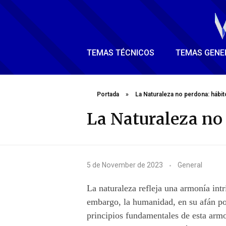
TEMAS TÉCNICOS
TEMAS GENE
Portada
»
La Naturaleza no perdona: hábit
La Naturaleza no 
L
5 de November de 2023
General
a
La naturaleza refleja una armonía intr
N
embargo, la humanidad, en su afán po
principios fundamentales de esta armo
a