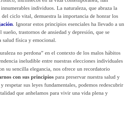
 crónico, intrínsecos en la vida contemporánea, han
e innumerables individuos. La naturaleza, que abraza la
del ciclo vital, demuestra la importancia de honrar los
jación
. Ignorar estos principios esenciales ha llevado a un
l sueño, trastornos de ansiedad y depresión, que se
a salud física y emocional.
aturaleza no perdona” en el contexto de los malos hábitos
endencia ineludible entre nuestras elecciones individuales
con su sencilla elegancia, nos ofrece un recordatorio
rnos con sus principios
para preservar nuestra salud y
s y respetar sus leyes fundamentales, podemos redescubrir
italidad que anhelamos para vivir una vida plena y