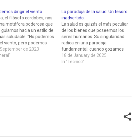
emos dirigir el viento.
La paradoja de la salud: Un tesoro
, el filósofo cordobés, nos
inadvertido.
una metáfora poderosa que
La salud es quizás el más peculiar
guiarnos hacia un estilo de
de los bienes que poseemos los
más saludable: "No podemos
seres humanos. Su singularidad
r el viento, pero podemos
radica en una paradoja
ar las velas". A lo largo de
 September de 2023
fundamental: cuando gozamos
rtículo exploraré cómo esta
neral"
de ella, apenas somos
18 de January de 2025
se relaciona con la salud y
conscientes de su presencia,
In "Técnico"
el ambiente familiar y…
como si fuera el silencioso telón
de fondo que sostiene el teatro de
nuestra vida cotidiana. Sin
embargo,…