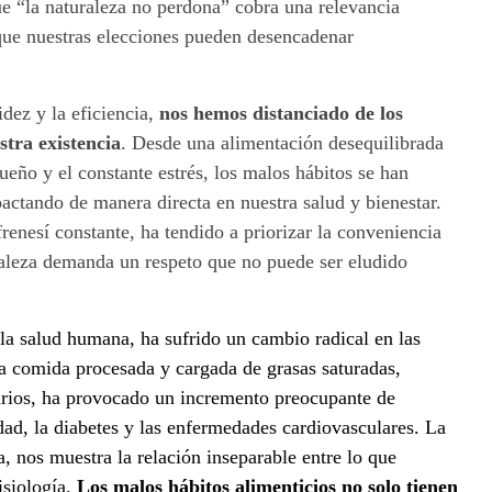
que “la naturaleza no perdona” cobra una relevancia
 que nuestras elecciones pueden desencadenar
dez y la eficiencia,
nos hemos distanciado de los
tra existencia
. Desde una alimentación desequilibrada
 sueño y el constante estrés, los malos hábitos se han
pactando de manera directa en nuestra salud y bienestar.
enesí constante, ha tendido a priorizar la conveniencia
raleza demanda un respeto que no puede ser eludido
 la salud humana, ha sufrido un cambio radical en las
la comida procesada y cargada de grasas saturadas,
sarios, ha provocado un incremento preocupante de
ad, la diabetes y las enfermedades cardiovasculares. La
a, nos muestra la relación inseparable entre lo que
siología.
Los malos hábitos alimenticios no solo tienen