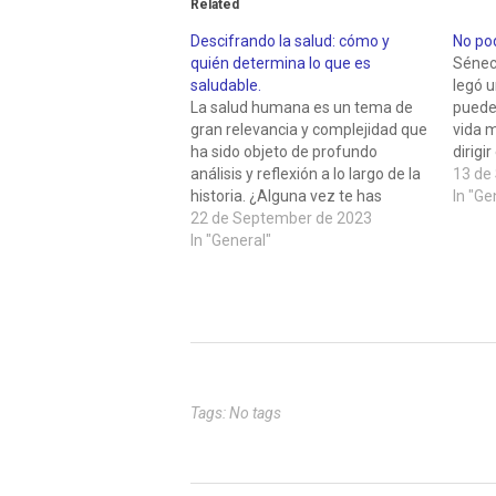
Related
Descifrando la salud: cómo y
No pod
quién determina lo que es
Séneca
saludable.
legó 
La salud humana es un tema de
puede 
gran relevancia y complejidad que
vida 
ha sido objeto de profundo
dirigi
análisis y reflexión a lo largo de la
orient
13 de
historia. ¿Alguna vez te has
este a
In "Ge
preguntado quién realmente tiene
22 de September de 2023
frase 
la autoridad para definir qué es
In "General"
cómo 
saludable en un mundo donde la
biología, la cultura y…
Tags: No tags