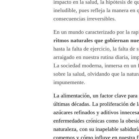
impacto en la salud, la hipótesis de 
t
ineludible, pues refleja la manera en
consecuencias irreversibles.
u
En un mundo caracterizado por la rapi
r
ritmos naturales que gobiernan nues
a
hasta la falta de ejercicio, la falta de
arraigado en nuestra rutina diaria, im
l
La sociedad moderna, inmersa en un fr
sobre la salud, olvidando que la natu
e
impunemente.
z
La alimentación, un factor clave para
a
últimas décadas. La proliferación de 
azúcares refinados y aditivos innece
n
enfermedades crónicas como la obesid
o
naturaleza, con su inapelable sabidurí
comemos y cómo influye en nuestra fi