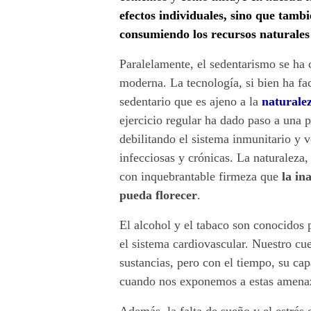
p
efectos individuales, sino que tam
e
consumiendo los recursos naturales 
r
Paralelamente, el sedentarismo se ha
moderna. La tecnología, si bien ha fa
d
sedentario que es ajeno a la
naturale
o
ejercicio regular ha dado paso a una p
debilitando el sistema inmunitario y 
n
infecciosas y crónicas. La naturaleza,
a
con inquebrantable firmeza que
la in
pueda florecer
.
:
El alcohol y el tabaco son conocidos p
h
el sistema cardiovascular. Nuestro cuer
sustancias, pero con el tiempo, su ca
á
cuando nos exponemos a estas amenaz
b