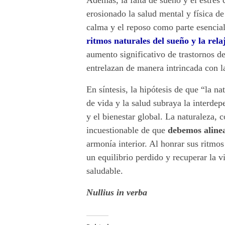
Además, la falta de sueño y el estrés
i
erosionado la salud mental y física d
calma y el reposo como parte esencial 
t
ritmos naturales del sueño y la rela
o
aumento significativo de trastornos de
entrelazan de manera intrincada con l
s
En síntesis, la hipótesis de que “la n
y
de vida y la salud subraya la interdep
s
y el bienestar global. La naturaleza, 
incuestionable de que
debemos alinea
a
armonía interior. Al honrar sus ritmo
l
un equilibrio perdido y recuperar la v
saludable.
u
Nullius in verba
d
.