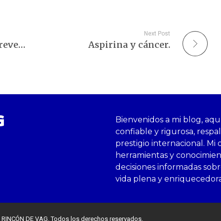
Next Post
Fragilidad: Se puede prevenir y tratar en todas las edades.
Aspirina y cáncer.
G
Bienvenidos a mi blog, aqu
confiable y rigurosa, respa
prestigio internacional. Mi 
herramientas y conocimie
decisiones informadas sobre
vida plena y enriquecedor
 RINCÓN DE VAG. Todos los derechos reservados.