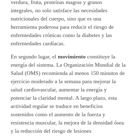
verdura, fruta, proteínas magras y granos
I
integrales, no solo satisface las necesidades
nutricionales del cuerpo, sino que es una
I
herramienta poderosa para reducir el riesgo de
I
enfermedades crónicas como la diabetes y las
enfermedades cardíacas.
,
En segundo lugar, el
movimiento
constituye la
s
energía del sistema. La Organización Mundial de la
Salud (OMS) recomienda al menos 150 minutos de
a
ejercicio moderado a la semana para mejorar la
l
salud cardiovascular, aumentar la energía y
potenciar la claridad mental. A largo plazo, esta
u
actividad regular se traduce en beneficios
d
sostenidos como el aumento de la fuerza y
resistencia muscular, la mejora de la densidad ósea
y
y la reducción del riesgo de lesiones