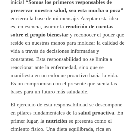
inicial
“Somos los primeros responsables de
t
preservar nuestra salud, sea esta mucha o poca”
o
encierra la base de mi mensaje. Aceptar esta idea
es, en esencia, asumir la
rendición de cuentas
(
sobre el propio bienestar
y reconocer el poder que
c
reside en nuestras manos para moldear la calidad de
vida a través de decisiones informadas y
a
constantes. Esta responsabilidad no se limita a
reaccionar ante la enfermedad, sino que se
p
manifiesta en un enfoque proactivo hacia la vida.
ì
Es un compromiso con el presente que sienta las
bases para un futuro más saludable.
t
El ejercicio de esta responsabilidad se descompone
u
en pilares fundamentales de la
salud proactiva
. En
l
primer lugar, la
nutrición
se presenta como el
cimiento físico. Una dieta equilibrada, rica en
o