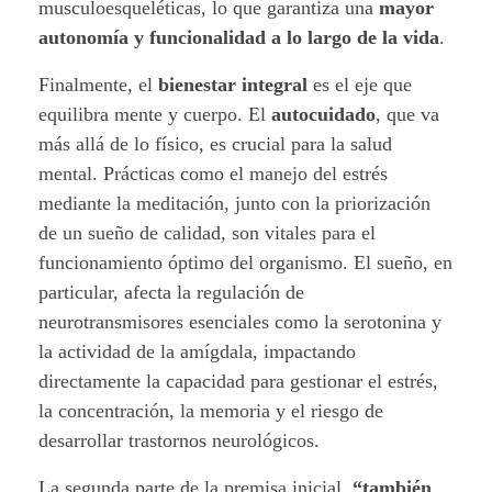
r
musculoesqueléticas, lo que garantiza una
mayor
autonomía y funcionalidad a lo largo de la vida
.
e
Finalmente, el
bienestar integral
es el eje que
s
equilibra mente y cuerpo. El
autocuidado
, que va
p
más allá de lo físico, es crucial para la salud
mental. Prácticas como el manejo del estrés
o
mediante la meditación, junto con la priorización
n
de un sueño de calidad, son vitales para el
funcionamiento óptimo del organismo. El sueño, en
s
particular, afecta la regulación de
neurotransmisores esenciales como la serotonina y
a
la actividad de la amígdala, impactando
b
directamente la capacidad para gestionar el estrés,
la concentración, la memoria y el riesgo de
i
desarrollar trastornos neurológicos.
l
La segunda parte de la premisa inicial,
“también