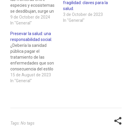
fragilidad: claves para la
especies y ecosistemas
salud.
se desdibujan, surge un
3 de October de 2023
paradigma
9 de October de 2024
In "General"
revolucionario en el
In "General"
campo de la salud: "One
Presevar la salud: una
Health" o "Una Salud".
responsabilidad social.
Este enfoque holístico
¿Debería la sanidad
reconoce la red de
pública pagar el
relaciones que existe
tratamiento de las
entre la salud humana,
enfermedades que son
animal y ambiental,
consecuencia del estilo
proponiendo una visión
de vida? El estilo de vida
15 de August de 2023
integrada para…
es el conjunto de hábitos
In "General"
y comportamientos que
una persona adopta en
su vida cotidiana.
Algunos ejemplos son la
alimentación, la actividad
física, el consumo de
tabaco, alcohol y…
Tags: No tags