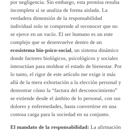
s
por negligencia. Sin embargo, esta premisa resulta
incompleta si se analiza de forma aislada. La
c
verdadera dimensión de la responsabilidad
o
individual solo se comprende al reconocer que no
se ejerce en un vacío. El ser humano es un ente
n
complejo que se desenvuelve dentro de un
ecosistema bio-psico-social
, un sistema dinámico
o
donde factores biológicos, psicológicos y sociales
c
interactúan para moldear el estado de bienestar. Por
lo tanto, el rigor de este artículo me exige ir más
i
allá de la mera exhortación a la elección personal y
m
demostrar cómo la “factura del desconocimiento”
se extiende desde el ámbito de lo personal, con sus
i
dolores y enfermedades, hasta convertirse en una
e
costosa carga para la sociedad en su conjunto.
n
El mandato de la responsabilidad:
La afirmación