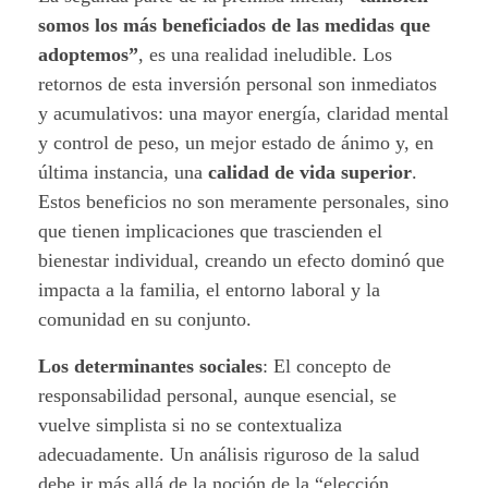
i
somos los más beneficiados de las medidas que
adoptemos”
, es una realidad ineludible. Los
d
retornos de esta inversión personal son inmediatos
a
y acumulativos: una mayor energía, claridad mental
y control de peso, un mejor estado de ánimo y, en
d
última instancia, una
calidad de vida superior
.
c
Estos beneficios no son meramente personales, sino
que tienen implicaciones que trascienden el
o
bienestar individual, creando un efecto dominó que
impacta a la familia, el entorno laboral y la
m
comunidad en su conjunto.
p
Los determinantes sociales
: El concepto de
a
responsabilidad personal, aunque esencial, se
vuelve simplista si no se contextualiza
r
adecuadamente. Un análisis riguroso de la salud
t
debe ir más allá de la noción de la “elección