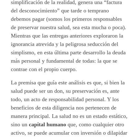
simplificación de la realidad, genera una “factura
c
del desconocimiento” que tarde o temprano
debemos pagar (somos los primeros responsables
t
de preservar nuestra salud, sea esta mucha o poca).
u
Mientras que las entregas anteriores exploraron la
ignorancia atrevida y la peligrosa seducción del
r
simplismo, en esta última parte desarrollo la deuda
más personal y fundamental de todas: la que se
a
contrae con el propio cuerpo.
d
La premisa que guía este análisis es que, si bien la
e
salud puede ser un don, su preservación es, ante
todo, un acto de responsabilidad personal. Y los
l
beneficios de esta diligencia nos pertenecen de
d
manera principal. La salud no es un estado estático,
sino un
capital humano
que, como cualquier otro
e
activo, se puede acumular con inversión o dilapidar