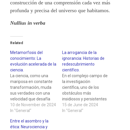
construcción de una comprensión cada vez más
profunda y precisa del universo que habitamos.
Nullius in verba
Related
Metamorfosis del
La arrogancia de la
conocimiento: La
ignorancia: Historias de
evolución acelerada de la
redescubrimiento
ciencia.
científico.
La ciencia, como una
En el complejo campo de
mariposa en constante
la investigación
transformación, muda
científica, uno de los
sus verdades con una
obstáculos más
velocidad que desafía
insidiosos y persistentes
nuestra capacidad de
10 de November de 2024
es la arrogancia, una
15 de June de 2024
asimilación. Imagínate
In "General"
actitud que se
In "General"
sentado hoy en un aula
manifiesta en la falta de
Entre el asombro y la
de los años 70. El
humildad para reconocer
ética: Neurociencia y
profesor dibuja con tiza
el propio