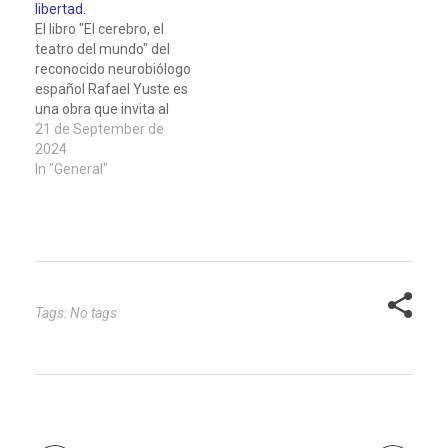
libertad.
el Sistema Solar y
desconocimiento. Esta
El libro "El cerebro, el
explica con convicción
tendencia puede llevar a
teatro del mundo" del
que consta de nueve
la descalificación
reconocido neurobiólogo
planetas, siendo Plutón
apresurada de
español Rafael Yuste es
el…
elementos que, aunque
una obra que invita al
inicialmente
lector a adentrarse en
21 de September de
incomprendidos,
los misterios más
2024
resultan ser…
profundos de la mente
In "General"
humana. Con un estilo
elegante y accesible,
Yuste nos guía a través
de los últimos avances
en neurociencia,
ofreciendo…
Tags: No tags