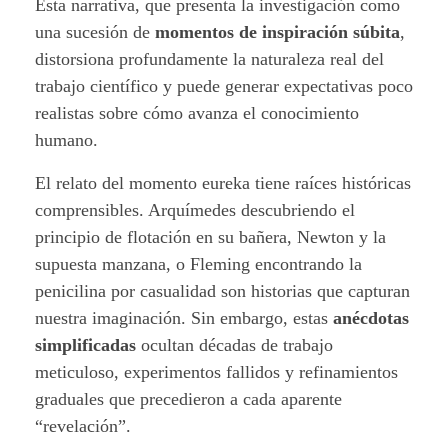
e
Esta narrativa, que presenta la investigación como
una sucesión de
momentos de inspiración súbita
,
n
distorsiona profundamente la naturaleza real del
c
trabajo científico y puede generar expectativas poco
realistas sobre cómo avanza el conocimiento
i
humano.
a
El relato del momento eureka tiene raíces históricas
comprensibles. Arquímedes descubriendo el
s
principio de flotación en su bañera, Newton y la
i
supuesta manzana, o Fleming encontrando la
penicilina por casualidad son historias que capturan
n
nuestra imaginación. Sin embargo, estas
anécdotas
E
simplificadas
ocultan décadas de trabajo
meticuloso, experimentos fallidos y refinamientos
u
graduales que precedieron a cada aparente
r
“revelación”.