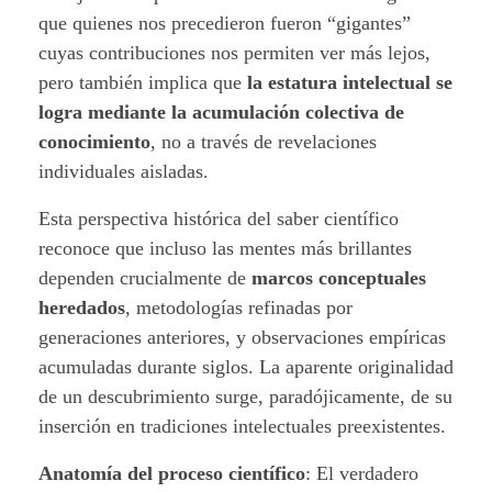
que quienes nos precedieron fueron “gigantes”
o
cuyas contribuciones nos permiten ver más lejos,
d
pero también implica que
la estatura intelectual se
logra mediante la acumulación colectiva de
e
conocimiento
, no a través de revelaciones
l
individuales aisladas.
p
Esta perspectiva histórica del saber científico
reconoce que incluso las mentes más brillantes
r
dependen crucialmente de
marcos conceptuales
heredados
, metodologías refinadas por
o
generaciones anteriores, y observaciones empíricas
g
acumuladas durante siglos. La aparente originalidad
de un descubrimiento surge, paradójicamente, de su
r
inserción en tradiciones intelectuales preexistentes.
e
Anatomía del proceso científico
: El verdadero