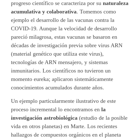
s
progreso científico se caracteriza por su
naturaleza
acumulativa y colaborativa
. Tomemos como
o
ejemplo el desarrollo de las vacunas contra la
c
COVID-19. Aunque la velocidad de desarrollo
pareció milagrosa, estas vacunas se basaron en
i
décadas de investigación previa sobre virus ARN
e
(material genético que utiliza este virus),
tecnologías de ARN mensajero, y sistemas
n
inmunitarios. Los científicos no tuvieron un
t
momento eureka; aplicaron sistemáticamente
conocimientos acumulados durante años.
í
Un ejemplo particularmente ilustrativo de este
f
proceso incremental lo encontramos en
la
investigación astrobiológica
(estudio de la posible
i
vida en otros planetas) en Marte. Los recientes
c
hallazgos de compuestos orgánicos en el planeta