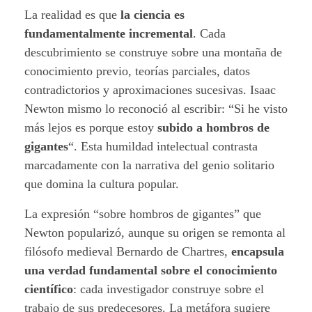
e
La realidad es que
la ciencia es
fundamentalmente incremental
. Cada
k
descubrimiento se construye sobre una montaña de
a
conocimiento previo, teorías parciales, datos
contradictorios y aproximaciones sucesivas. Isaac
:
Newton mismo lo reconoció al escribir: “Si he visto
E
más lejos es porque estoy
subido a hombros de
gigantes
“. Esta humildad intelectual contrasta
l
marcadamente con la narrativa del genio solitario
que domina la cultura popular.
r
La expresión “sobre hombros de gigantes” que
o
Newton popularizó, aunque su origen se remonta al
s
filósofo medieval Bernardo de Chartres,
encapsula
una verdad fundamental sobre el conocimiento
t
científico
: cada investigador construye sobre el
r
trabajo de sus predecesores. La metáfora sugiere