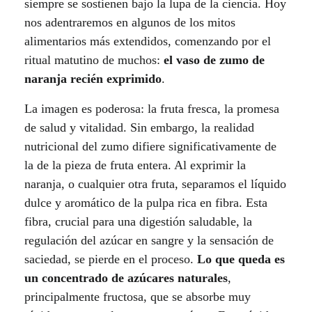
a
siempre se sostienen bajo la lupa de la ciencia. Hoy
nos adentraremos en algunos de los mitos
r
alimentarios más extendidos, comenzando por el
g
ritual matutino de muchos:
el vaso de zumo de
naranja recién exprimido
.
a
La imagen es poderosa: la fruta fresca, la promesa
v
de salud y vitalidad. Sin embargo, la realidad
nutricional del zumo difiere significativamente de
e
la de la pieza de fruta entera. Al exprimir la
r
naranja, o cualquier otra fruta, separamos el líquido
dulce y aromático de la pulpa rica en fibra. Esta
d
fibra, crucial para una digestión saludable, la
a
regulación del azúcar en sangre y la sensación de
saciedad, se pierde en el proceso.
Lo que queda es
d
un concentrado de azúcares naturales
,
d
principalmente fructosa, que se absorbe muy