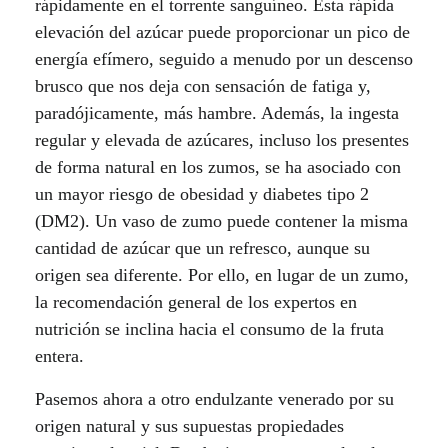
rápidamente en el torrente sanguíneo. Esta rápida
e
elevación del azúcar puede proporcionar un pico de
l
energía efímero, seguido a menudo por un descenso
brusco que nos deja con sensación de fatiga y,
o
paradójicamente, más hambre. Además, la ingesta
regular y elevada de azúcares, incluso los presentes
s
de forma natural en los zumos, se ha asociado con
z
un mayor riesgo de obesidad y diabetes tipo 2
(DM2). Un vaso de zumo puede contener la misma
u
cantidad de azúcar que un refresco, aunque su
m
origen sea diferente. Por ello, en lugar de un zumo,
la recomendación general de los expertos en
o
nutrición se inclina hacia el consumo de la fruta
s
entera.
y
Pasemos ahora a otro endulzante venerado por su
origen natural y sus supuestas propiedades
o