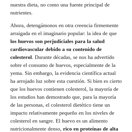
u
nuestra dieta, no como una fuente principal de
t
nutrientes.
r
Ahora, detengámonos en otra creencia firmemente
arraigada en el imaginario popular: la idea de que
i
los huevos son perjudiciales para la salud
cardiovascular debido a su contenido de
c
colesterol
. Durante décadas, se nos ha advertido
i
sobre el consumo de huevos, especialmente de la
yema. Sin embargo, la evidencia científica actual
o
ha arrojado luz sobre esta cuestión. Si bien es cierto
n
que los huevos contienen colesterol, la mayoría de
los estudios han demostrado que, para la mayoría
a
de las personas, el colesterol dietético tiene un
l
impacto relativamente pequeño en los niveles de
colesterol en sangre. El huevo es un alimento
e
nutricionalmente denso,
rico en proteínas de alta