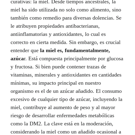
curativas: la miel. Desde tiempos ancestrales, la
t
miel ha sido utilizada no solo como alimento, sino
también como remedio para diversas dolencias. Se
r
le atribuyen propiedades antibacterianas,
o
antiinflamatorias y antioxidantes, lo cual es
correcto en cierta medida. Sin embargo, es crucial
s
entender que
la miel es, fundamentalmente,
azúca
r. Está compuesta principalmente por glucosa
m
y fructosa. Si bien puede contener trazas de
i
vitaminas, minerales y antioxidantes en cantidades
mínimas, su impacto principal en nuestro
t
organismo es el de un azúcar añadido. El consumo
o
excesivo de cualquier tipo de azúcar, incluyendo la
miel, contribuye al aumento de peso y al mayor
s
riesgo de desarrollar enfermedades metabólicas
n
como la DM2. La clave está en la moderación,
considerando la miel como un añadido ocasional a