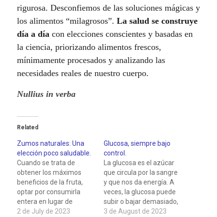
rigurosa. Desconfiemos de las soluciones mágicas y
los alimentos “milagrosos”.
La salud se construye
día a día
con elecciones conscientes y basadas en
la ciencia, priorizando alimentos frescos,
mínimamente procesados y analizando las
necesidades reales de nuestro cuerpo.
Nullius in verba
Related
Zumos naturales: Una
Glucosa, siempre bajo
elección poco saludable.
control.
Cuando se trata de
La glucosa es el azúcar
obtener los máximos
que circula por la sangre
beneficios de la fruta,
y que nos da energía. A
optar por consumirla
veces, la glucosa puede
entera en lugar de
subir o bajar demasiado,
preparar zumo en casa
2 de July de 2023
y eso no es bueno para
3 de August de 2023