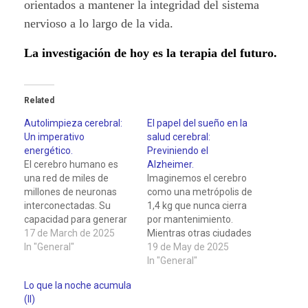
orientados a mantener la integridad del sistema
nervioso a lo largo de la vida.
La investigación de hoy es la terapia del futuro.
Related
Autolimpieza cerebral:
El papel del sueño en la
Un imperativo
salud cerebral:
energético.
Previniendo el
El cerebro humano es
Alzheimer.
una red de miles de
Imaginemos el cerebro
millones de neuronas
como una metrópolis de
interconectadas. Su
1,4 kg que nunca cierra
capacidad para generar
por mantenimiento.
pensamientos,
17 de March de 2025
Mientras otras ciudades
emociones, recuerdos y
In "General"
paran de noche para
19 de May de 2025
controlar cada aspecto
labores de
In "General"
de nuestra existencia
mantenimiento y
Lo que la noche acumula
nos sigue fascinando.
recoger basura, esta
(II)
Sin embargo, esta
urbe neuronal trabaja