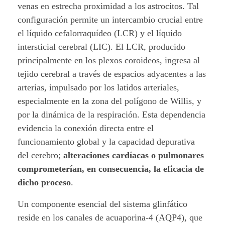
l
venas en estrecha proximidad a los astrocitos. Tal
configuración permite un intercambio crucial entre
i
el líquido cefalorraquídeo (LCR) y el líquido
intersticial cerebral (LIC). El LCR, producido
n
principalmente en los plexos coroideos, ingresa al
f
tejido cerebral a través de espacios adyacentes a las
arterias, impulsado por los latidos arteriales,
á
especialmente en la zona del polígono de Willis, y
t
por la dinámica de la respiración. Esta dependencia
evidencia la conexión directa entre el
i
funcionamiento global y la capacidad depurativa
c
del cerebro;
alteraciones cardíacas o pulmonares
comprometerían, en consecuencia, la eficacia de
o
dicho proceso
.
.
Un componente esencial del sistema glinfático
reside en los canales de acuaporina-4 (AQP4), que