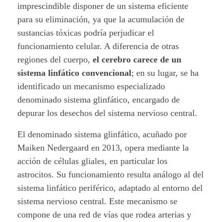
d
imprescindible disponer de un sistema eficiente
e
para su eliminación, ya que la acumulación de
sustancias tóxicas podría perjudicar el
l
funcionamiento celular. A diferencia de otras
regiones del cuerpo,
el cerebro carece de un
S
sistema linfático convencional
; en su lugar, se ha
i
identificado un mecanismo especializado
denominado sistema glinfático, encargado de
s
depurar los desechos del sistema nervioso central.
t
El denominado sistema glinfático, acuñado por
e
Maiken Nedergaard en 2013, opera mediante la
acción de células gliales, en particular los
m
astrocitos. Su funcionamiento resulta análogo al del
a
sistema linfático periférico, adaptado al entorno del
sistema nervioso central. Este mecanismo se
G
compone de una red de vías que rodea arterias y