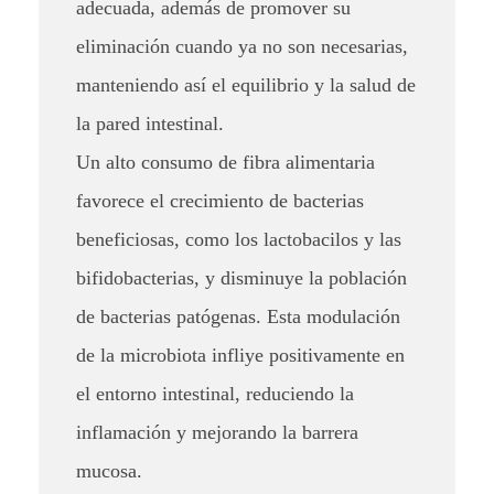
a
adecuada, además de promover su
e
eliminación cuando ya no son necesarias,
manteniendo así el equilibrio y la salud de
l
la pared intestinal.
c
Un alto consumo de fibra alimentaria
á
favorece el crecimiento de bacterias
n
beneficiosas, como los lactobacilos y las
c
bifidobacterias, y disminuye la población
de bacterias patógenas. Esta modulación
e
de la microbiota infliye positivamente en
r
el entorno intestinal, reduciendo la
d
inflamación y mejorando la barrera
e
mucosa.