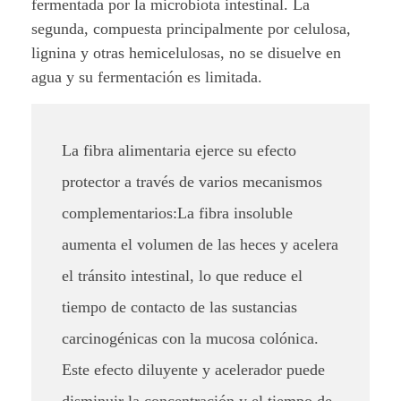
fermentada por la microbiota intestinal. La
a
segunda, compuesta principalmente por celulosa,
:
lignina y otras hemicelulosas, no se disuelve en
agua y su fermentación es limitada.
D
e
La fibra alimentaria ejerce su efecto
f
protector a través de varios mecanismos
e
complementarios:
La fibra insoluble
n
aumenta el volumen de las heces y acelera
s
el tránsito intestinal, lo que reduce el
tiempo de contacto de las sustancias
a
carcinogénicas con la mucosa colónica.
n
Este efecto diluyente y acelerador puede
a