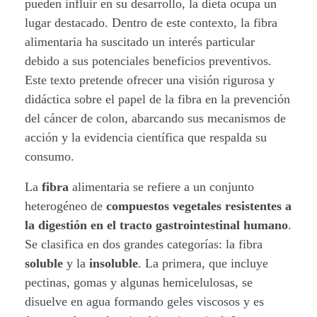
a
pueden influir en su desarrollo, la dieta ocupa un
lugar destacado. Dentro de este contexto, la fibra
A
alimentaria ha suscitado un interés particular
l
debido a sus potenciales beneficios preventivos.
Este texto pretende ofrecer una visión rigurosa y
i
didáctica sobre el papel de la fibra en la prevención
del cáncer de colon, abarcando sus mecanismos de
m
acción y la evidencia científica que respalda su
e
consumo.
n
La
fibra
alimentaria se refiere a un conjunto
heterogéneo de
compuestos vegetales resistentes a
t
la digestión en el tracto gastrointestinal humano
.
a
Se clasifica en dos grandes categorías: la fibra
soluble
y la
insoluble
. La primera, que incluye
r
pectinas, gomas y algunas hemicelulosas, se
i
disuelve en agua formando geles viscosos y es