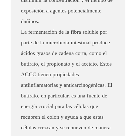
disminuir la concentración y el tiempo de
t
exposición a agentes potencialmente
u
dañinos.
La fermentación de la fibra soluble por
r
parte de la microbiota intestinal produce
a
ácidos grasos de cadena corta, como el
l
butirato, el propionato y el acetato. Estos
c
AGCC tienen propiedades
o
antiinflamatorias y anticarcinogénicas. El
butirato, en particular, es una fuente de
n
energía crucial para las células que
t
recubren el colon y ayuda a que estas
r
células crezcan y se renueven de manera