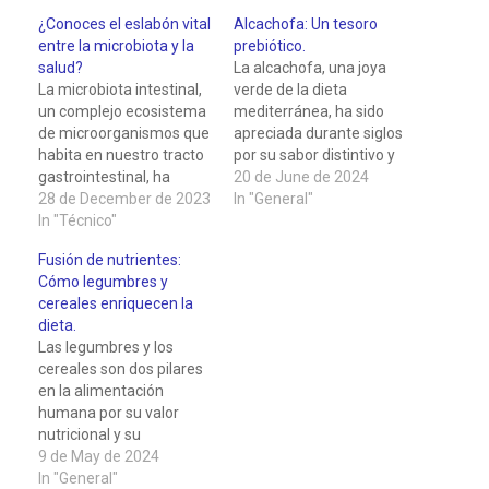
¿Conoces el eslabón vital
Alcachofa: Un tesoro
entre la microbiota y la
prebiótico.
salud?
La alcachofa, una joya
La microbiota intestinal,
verde de la dieta
un complejo ecosistema
mediterránea, ha sido
de microorganismos que
apreciada durante siglos
habita en nuestro tracto
por su sabor distintivo y
gastrointestinal, ha
por sus beneficios para
20 de June de 2024
adquirido una creciente
28 de December de 2023
la salud. Este vegetal,
In "General"
atención en el campo de
In "Técnico"
científicamente conocido
la salud y la ciencia en las
como Cynara scolymus,
Fusión de nutrientes:
últimas décadas. La
destaca como una
Cómo legumbres y
comprensión de su
delicia culinaria y como
cereales enriquecen la
impacto en la salud
un alimento prebiótico.
dieta.
humana ha evolucionado
Se cultiva principalmente
Las legumbres y los
considerablemente,
en las regiones
cereales son dos pilares
revelando su papel
mediterráneas, donde…
en la alimentación
crucial en la…
humana por su valor
nutricional y su
versatilidad culinaria y
9 de May de 2024
los sitúa como una
In "General"