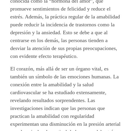
c
conocida como la “hormona del amor”, que
promueve sentimientos de felicidad y reduce el
i
estrés. Además, la práctica regular de la amabilidad
n
puede reducir la incidencia de trastornos como la
depresión y la ansiedad. Esto se debe a que al
a
centrarse en los demás, las personas tienden a
n
desviar la atención de sus propias preocupaciones,
con evidente efecto terapéutico.
a
El corazón, más allá de ser un órgano vital, es
t
también un símbolo de las emociones humanas. La
conexión entre la amabilidad y la salud
u
cardiovascular se ha estudiado extensamente,
r
revelando resultados sorprendentes. Las
investigaciones indican que las personas que
a
practican la amabilidad con regularidad
l
experimentan una disminución en la presión arterial