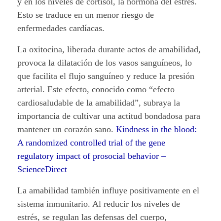
y en los niveles de cortisol, la hormona del estrés.
y
Esto se traduce en un menor riesgo de
c
enfermedades cardíacas.
o
La oxitocina, liberada durante actos de amabilidad,
provoca la dilatación de los vasos sanguíneos, lo
n
que facilita el flujo sanguíneo y reduce la presión
t
arterial. Este efecto, conocido como “efecto
cardiosaludable de la amabilidad”, subraya la
a
importancia de cultivar una actitud bondadosa para
mantener un corazón sano.
Kindness in the blood:
g
A randomized controlled trial of the gene
i
regulatory impact of prosocial behavior –
ScienceDirect
o
La amabilidad también influye positivamente en el
s
sistema inmunitario. Al reducir los niveles de
a
estrés, se regulan las defensas del cuerpo,