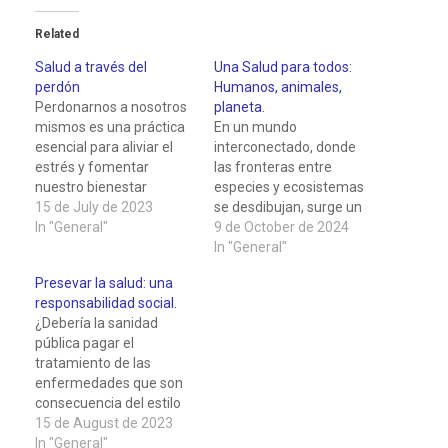
Related
Salud a través del
Una Salud para todos:
perdón
Humanos, animales,
Perdonarnos a nosotros
planeta.
mismos es una práctica
En un mundo
esencial para aliviar el
interconectado, donde
estrés y fomentar
las fronteras entre
nuestro bienestar
especies y ecosistemas
emocional. A menudo,
15 de July de 2023
se desdibujan, surge un
somos muy duros con
In "General"
paradigma
9 de October de 2024
nosotros, nos juzgamos
revolucionario en el
In "General"
y nos culpamos por
campo de la salud: "One
Presevar la salud: una
errores pasados,
Health" o "Una Salud".
responsabilidad social.
decisiones equivocadas
Este enfoque holístico
¿Debería la sanidad
o situaciones en las que
reconoce la red de
pública pagar el
sentimos que fallamos.
relaciones que existe
tratamiento de las
Este autocastigo
entre la salud humana,
enfermedades que son
constante puede
animal y ambiental,
consecuencia del estilo
generar un estrés
proponiendo una visión
de vida? El estilo de vida
15 de August de 2023
innecesario…
integrada para…
es el conjunto de hábitos
In "General"