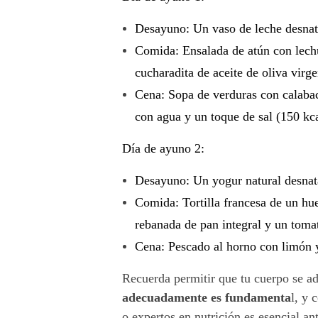
Desayuno: Un vaso de leche desnata
Comida: Ensalada de atún con lechu
cucharadita de aceite de oliva virg
Cena: Sopa de verduras con calabac
con agua y un toque de sal (150 kca
Día de ayuno 2:
Desayuno: Un yogur natural desnata
Comida: Tortilla francesa de un h
rebanada de pan integral y un tomat
Cena: Pescado al horno con limón y 
Recuerda permitir que tu cuerpo se ad
adecuadamente es fundamenta
l, y 
o expertos en nutrición es esencial a