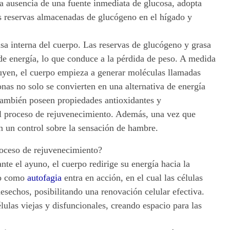
a ausencia de una fuente inmediata de glucosa, adopta
as reservas almacenadas de glucógeno en el hígado y
nsa interna del cuerpo. Las reservas de glucógeno y grasa
 de energía, lo que conduce a la pérdida de peso. A medida
uyen, el cuerpo empieza a generar moléculas llamadas
tonas no solo se convierten en una alternativa de energía
 también poseen propiedades antioxidantes y
 al proceso de rejuvenecimiento. Además, una vez que
en un control sobre la sensación de hambre.
roceso de rejuvenecimiento?
te el ayuno, el cuerpo redirige su energía hacia la
do como
autofagia
entra en acción, en el cual las células
sechos, posibilitando una renovación celular efectiva.
lulas viejas y disfuncionales, creando espacio para las