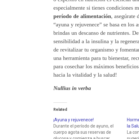
especialmente si tienes condiciones m
período de alimentación
, asegúrate 
“ayuna y rejuvenece” se basa en los 
brindas un descanso de nutrientes. Des
sensibilidad a la insulina y la regener
de revitalizar tu organismo y fomenta
una herramienta para tu bienestar, re
para cosechar los máximos beneficios
hacia la vitalidad y la salud!
Nullius in verba
Related
¡Ayuna y rejuvenece!
Horme
Durante el período de ayuno, el
la Sal
cuerpo agota sus reservas de
La con
glucosa y comienza a buscar
sugeri