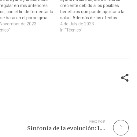
 regular en mis anteriores
creciente debido a los posibles
los, con el fin de fomentar la
beneficios que puede aportar a la
 se basa en el paradigma
salud. Además de los efectos
oy toma protagonismo. La
 November de 2023
conocidos del ejercicio en el
4 de July de 2023
is, intrincado equilibrio
cnico"
metabolismo, la fuerza muscular
In "Técnico"
el estrés y la adaptación
y la resistencia cardiovascular, se
iciosa, surge como una
ha descubierto que el ejercicio
ía biológica…
durante el ayuno…
Next Post
Sinfonía de la evolución: La transformación del cuerpo humano.