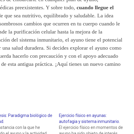
édicas preexistentes. Y sobre todo,
cuando llegue el
de que sea nutritivo, equilibrado y saludable. La idea
asombrosos cambios que ocurren en tu cuerpo cuando le
de la purificación celular hasta la mejora de la
ación del sistema inmunitario, el ayuno tiene el potencial
r una salud duradera. Si decides explorar el ayuno como
cuerda hacerlo con precaución y con el apoyo adecuado
 de esta antigua práctica. ¡Aquí tienes un nuevo camino
sis: Paradigma biológico de
Ejercicio físico en ayunas:
ud.
autofagia y sistema inmunitario.
stancia con la que he
El ejercicio físico en momentos de
do el ayuno y la actividad
ayuno ha sido objeto de interés