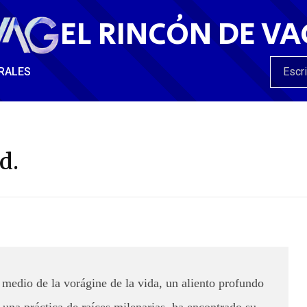
EL RINCÓN DE VA
RALES
d.
medio de la vorágine de la vida, un aliento profundo
, una práctica de raíces milenarias, ha encontrado su