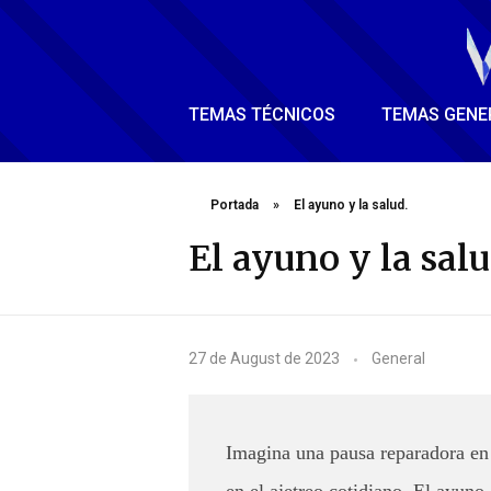
TEMAS TÉCNICOS
TEMAS GENE
Portada
»
El ayuno y la salud.
El ayuno y la salu
E
27 de August de 2023
General
l
a
Imagina una pausa reparadora en 
y
en el ajetreo cotidiano. El ayuno