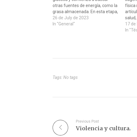
otras fuentes de energía, como la
física
grasa almacenada. En esta etapa,
artícu
se ha observado que la autofagia
26 de July de 2023
salud,
(proceso natural de reciclaje
In "General"
que h
17 de
celular) se activa como una
hormes
In "Té
respuesta adaptativa del cuerpo a
entre 
la falta de…
benef
sinfon
Tags: No tags
Previous Post
Violencia y cultura.