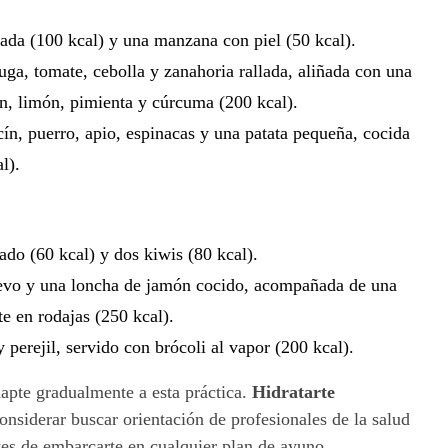
da (100 kcal) y una manzana con piel (50 kcal).
ga, tomate, cebolla y zanahoria rallada, aliñada con una
en, limón, pimienta y cúrcuma (200 kcal).
ín, puerro, apio, espinacas y una patata pequeña, cocida
l).
do (60 kcal) y dos kiwis (80 kcal).
uevo y una loncha de jamón cocido, acompañada de una
e en rodajas (250 kcal).
perejil, servido con brócoli al vapor (200 kcal).
apte gradualmente a esta práctica.
Hidratarte
considerar buscar orientación de profesionales de la salud
ntes de embarcarte en cualquier plan de ayuno,