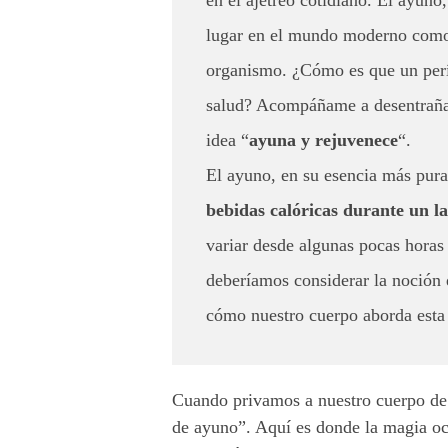
u
lugar en el mundo moderno como 
organismo. ¿Cómo es que un perí
n
salud? Acompáñame a desentrañar
o
idea “
ayuna y rejuvenece
“.
y
El ayuno, en su esencia más pura
l
bebidas calóricas durante un 
a
variar desde algunas pocas horas 
deberíamos considerar la noción 
s
cómo nuestro cuerpo aborda esta i
a
l
Cuando privamos a nuestro cuerpo de u
u
de ayuno”. Aquí es donde la magia oc