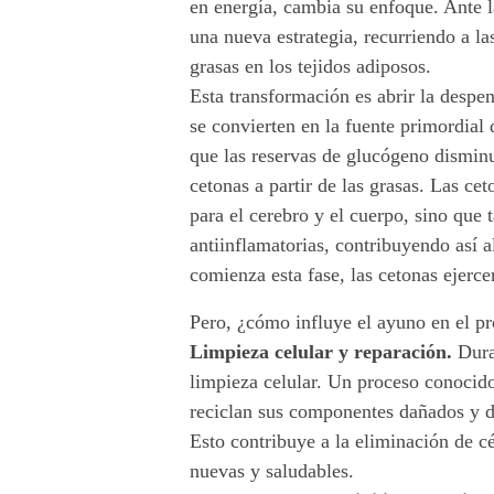
d
en energía, cambia su enfoque. Ante l
una nueva estrategia, recurriendo a l
.
grasas en los tejidos adiposos.
Esta transformación es abrir la despe
se convierten en la fuente primordial
que las reservas de glucógeno dismin
cetonas a partir de las grasas. Las ce
para el cerebro y el cuerpo, sino que
antiinflamatorias, contribuyendo así
comienza esta fase, las cetonas ejerc
Pero, ¿cómo influye el ayuno en el p
Limpieza celular y reparación.
Duran
limpieza celular. Un proceso conoci
reciclan sus componentes dañados y de
Esto contribuye a la eliminación de cé
nuevas y saludables.