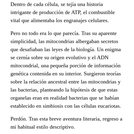
Dentro de cada célula, se tejía una historia
l
intrigante de producción de ATP, el combustible
a
vital que alimentaba los engranajes celulares.
n
Pero no todo era lo que parecía. Tras su aparente
simplicidad, las mitocondrias albergaban secretos
d
que desafiaban las leyes de la biología. Un enigma
se cernía sobre su origen evolutivo y el ADN
o
mitocondrial, una pequeña porción de información
e
genética contenida en su interior. Surgieron teorías
sobre la relación ancestral entre las mitocondrias y
l
las bacterias, planteando la hipótesis de que estas
e
organelas eran en realidad bacterias que se habían
establecido en simbiosis con las células eucariotas.
n
Perdón. Tras esta breve aventura literaria, regreso a
i
mi habitual estilo descriptivo.