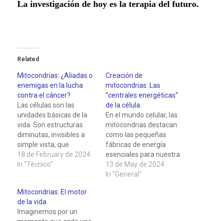
La investigación de hoy es la terapia del futuro.
Related
Mitocondrias: ¿Aliadas o
Creación de
enemigas en la lucha
mitocondrias: Las
contra el cáncer?
“centrales energéticas”
Las células son las
de la célula.
unidades básicas de la
En el mundo celular, las
vida. Son estructuras
mitocondrias destacan
diminutas, invisibles a
como las pequeñas
simple vista, que
fábricas de energía
conforman todos los
18 de February de 2024
esenciales para nuestra
tejidos y órganos de
In "Técnico"
vitalidad. Estas
13 de May de 2024
nuestro cuerpo. Cada
organelas desempeñan
In "General"
célula es un universo en
un papel crucial al
Mitocondrias: El motor
miniatura, con una
producir la energía
de la vida
organización compleja y
necesaria para el
Imaginemos por un
una variedad de
funcionamiento óptimo