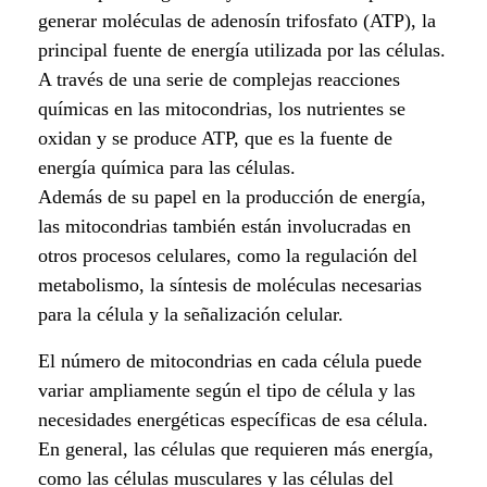
g
generar moléculas de adenosín trifosfato (ATP), la
principal fuente de energía utilizada por las células.
í
A través de una serie de complejas reacciones
a
químicas en las mitocondrias, los nutrientes se
oxidan y se produce ATP, que es la fuente de
c
energía química para las células.
e
Además de su papel en la producción de energía,
las mitocondrias también están involucradas en
l
otros procesos celulares, como la regulación del
metabolismo, la síntesis de moléculas necesarias
u
para la célula y la señalización celular.
l
El número de mitocondrias en cada célula puede
a
variar ampliamente según el tipo de célula y las
necesidades energéticas específicas de esa célula.
r
En general, las células que requieren más energía,
.
como las células musculares y las células del