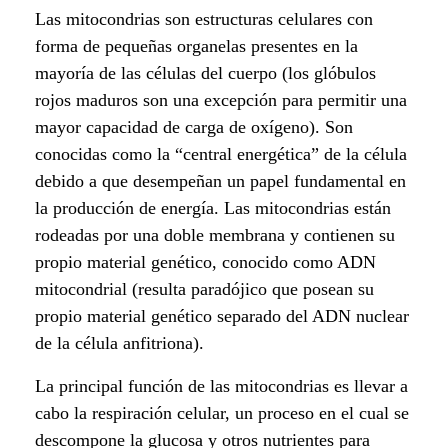
g
Las mitocondrias son estructuras celulares con
m
forma de pequeñas organelas presentes en la
mayoría de las células del cuerpo (los glóbulos
a
rojos maduros son una excepción para permitir una
d
mayor capacidad de carga de oxígeno). Son
conocidas como la “central energética” de la célula
e
debido a que desempeñan un papel fundamental en
l
la producción de energía. Las mitocondrias están
rodeadas por una doble membrana y contienen su
a
propio material genético, conocido como ADN
mitocondrial (resulta paradójico que posean su
e
propio material genético separado del ADN nuclear
n
de la célula anfitriona).
e
La principal función de las mitocondrias es llevar a
cabo la respiración celular, un proceso en el cual se
r
descompone la glucosa y otros nutrientes para