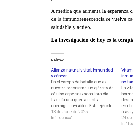
A medida que aumenta la esperanza de
de la inmunosenescencia se vuelve c
saludable y activo.
La investigación de hoy es la terapi
Related
Alianza natural y vital: Inmunidad
Vitami
y cáncer
inmuni
En el campo de batalla que es
no tan
nuestro organismo, un ejército de
La vit
células especializadas libra día
hormon
tras día una guerra contra
desem
enemigos invisibles. Este ejército,
en el 
conocido como sistema
18 de June de 2025
ósea y
inmunitario, nos protege de
In "Técnico"
divers
24 de
patógenos externos y, de forma
el cu
In "Té
crucial, mantiene una vigilancia
descub