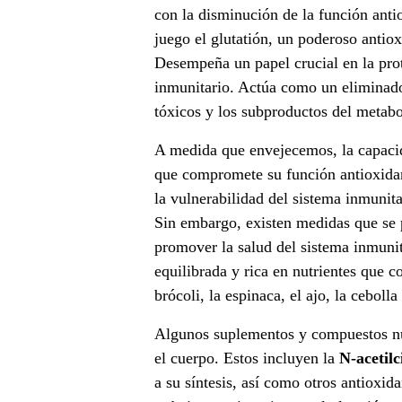
e
con la disminución de la función anti
juego el glutatión, un poderoso antio
j
Desempeña un papel crucial en la prot
inmunitario. Actúa como un eliminador
e
tóxicos y los subproductos del metabo
c
A medida que envejecemos, la capacid
i
que compromete su función antioxidan
la vulnerabilidad del sistema inmunita
m
Sin embargo, existen medidas que se 
i
promover la salud del sistema inmunit
equilibrada y rica en nutrientes que 
e
brócoli, la espinaca, el ajo, la cebolla 
n
Algunos suplementos y compuestos nut
t
el cuerpo. Estos incluyen la
N-acetil
a su síntesis, así como otros antioxid
o