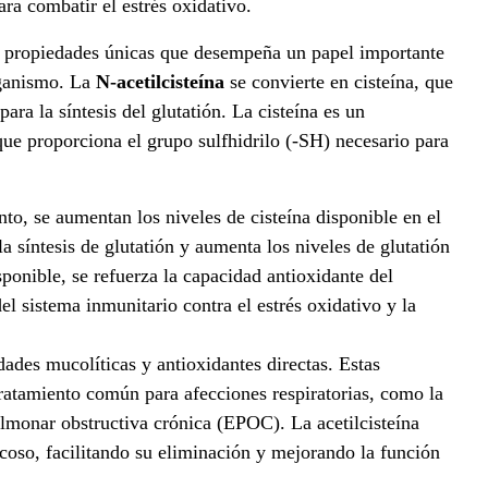
ara combatir el estrés oxidativo.
n propiedades únicas que desempeña un papel importante
rganismo. La
N-acetilcisteína
se convierte en cisteína, que
ara la síntesis del glutatión. La cisteína es un
que proporciona el grupo sulfhidrilo (-SH) necesario para
to, se aumentan los niveles de cisteína disponible en el
 síntesis de glutatión y aumenta los niveles de glutatión
isponible, se refuerza la capacidad antioxidante del
l sistema inmunitario contra el estrés oxidativo y la
dades mucolíticas y antioxidantes directas. Estas
ratamiento común para afecciones respiratorias, como la
lmonar obstructiva crónica (EPOC). La acetilcisteína
coso, facilitando su eliminación y mejorando la función