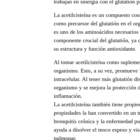
trabajan en sinergia con el glutatión p
s
La acetilcisteína es un compuesto co
a
como precursor del glutatión en el o
es uno de los aminoácidos necesarios p
l
componente crucial del glutatión, ya 
u
su estructura y función antioxidante.
d
Al tomar acetilcisteína como suplemen
organismo. Esto, a su vez, promueve la
a
intracelular. Al tener más glutatión d
organismo y se mejora la protección de
b
inflamación.
l
La acetilcisteína también tiene propie
propiedades la han convertido en un t
e
bronquitis crónica y la enfermedad pu
.
ayuda a disolver el moco espeso y vis
pulmonar.