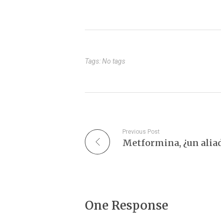
constante sobre nuestras propias
tambié
células. Identifica y elimina
siste
aquellas células…
Tags: No tags
Previous Post
One Response