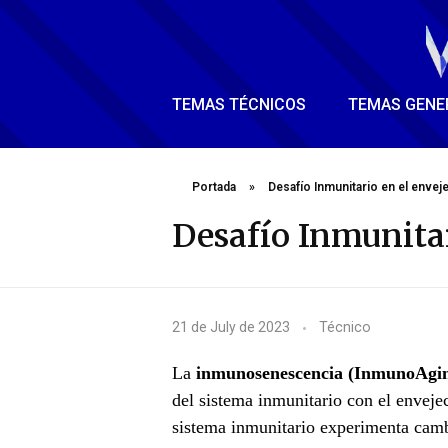
TEMAS TÉCNICOS
TEMAS GENE
Portada
»
Desafío Inmunitario en el envej
Desafío Inmunitar
D
21 de July de 2023
Técnico
e
La
inmunosenescencia (InmunoAgi
s
del sistema inmunitario con el enveje
sistema inmunitario experimenta camb
a