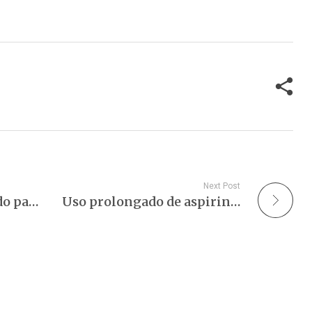
n tiene un efecto en el
inmunes para evitar daños
ma inmunitario.…
excesivos al cuerpo. Un sistema
inmunitario competente…
Next Post
Metformina, ¿un aliado para el envejecimiento saludable?
Uso prolongado de aspirina. Aparece un nuevo riesgo.