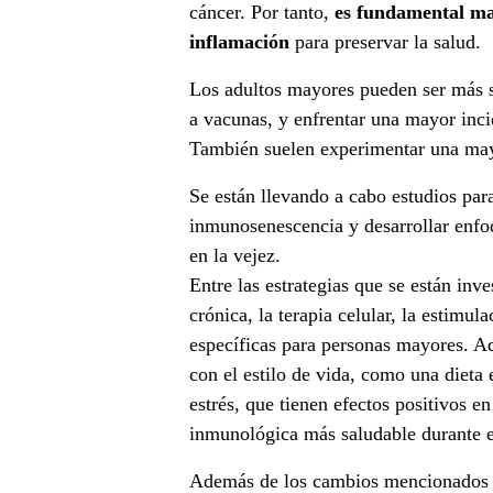
a
cáncer. Por tanto,
es fundamental man
inflamación
para preservar la salud.
r
Los adultos mayores pueden ser más s
i
a vacunas, y enfrentar una mayor inc
o
También suelen experimentar una may
e
Se están llevando a cabo estudios pa
inmunosenescencia y desarrollar enfoq
n
en la vejez.
e
Entre las estrategias que se están in
crónica, la terapia celular, la estimul
l
específicas para personas mayores. A
e
con el estilo de vida, como una dieta e
estrés, que tienen efectos positivos 
n
inmunológica más saludable durante e
v
Además de los cambios mencionados a