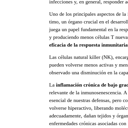
infecciones y, en general, responder
f
Uno de los principales aspectos de la
í
timo, un órgano crucial en el desarrol
juega un papel fundamental en la resp
o
y produciendo menos células T nuevas
I
eficacia de la respuesta inmunitaria
n
Las células natural killer (NK), encar
pueden volverse menos activas y meno
m
observado una disminución en la capac
u
La
inflamación crónica de bajo gra
n
relevante de la inmunosenescencia. A 
esencial de nuestras defensas, pero c
i
volverse hiperactivo, liberando moléc
adecuadamente, dañan tejidos y órgano
t
enfermedades crónicas asociadas con 