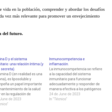
 vida en la población, comprender y abordar los desafíos
ada vez más relevante para promover un envejecimiento
a del futuro.
na D y el sistema
Inmunocompetencia e
tario: una relación íntima (y
inflamación.
 secreta).
La inmunocompetencia se refiere
amina D (en realidad es una
a la capacidad del sistema
a), es liposoluble y
inmunitario para funcionar
peña un papel importante
adecuadamente y responder de
mantenimiento de la salud
manera efectiva a los patógenos
 en la regulación de
y otros estímulos extraños. Es la
24 de June de 2023
os procesos fisiológicos en
 June de 2023
capacidad de reconocer y eliminar
In "Técnico"
erpo humano. Además, se ha
cnico"
microorganismos invasores, así
ierto que la vitamina D
como regular las respuestas