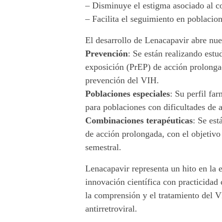
– Disminuye el estigma asociado al 
o
– Facilita el seguimiento en poblacio
d
El desarrollo de Lenacapavir abre nue
e
Prevención
: Se están realizando estu
exposición (PrEP) de acción prolongad
l
prevención del VIH.
V
Poblaciones especiales
: Su perfil fa
para poblaciones con dificultades de 
I
Combinaciones terapéuticas
: Se est
H
de acción prolongada, con el objetivo
semestral.
.
Lenacapavir representa un hito en la
innovación científica con practicidad 
la comprensión y el tratamiento del V
antirretroviral.