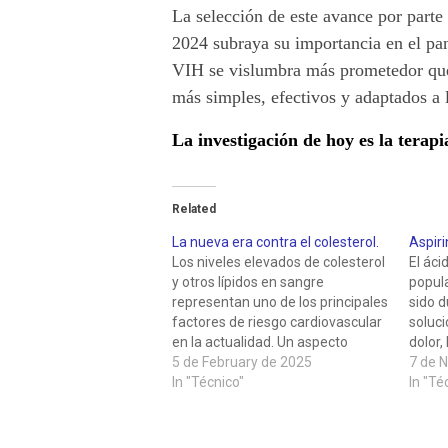
La selección de este avance por parte
2024 subraya su importancia en el pan
VIH se vislumbra más prometedor que 
más simples, efectivos y adaptados a 
La investigación de hoy es la terapi
Related
La nueva era contra el colesterol.
Aspiri
Los niveles elevados de colesterol
El áci
y otros lípidos en sangre
popul
representan uno de los principales
sido 
factores de riesgo cardiovascular
soluci
en la actualidad. Un aspecto
dolor,
crucial, frecuentemente pasado
5 de February de 2025
embarg
7 de 
por alto, es que no solo importa la
In "Técnico"
no se 
In "Té
cantidad de colesterol LDL
propie
circulante, sino también su
se ha 
calidad. Específicamente, el LDL
potenc