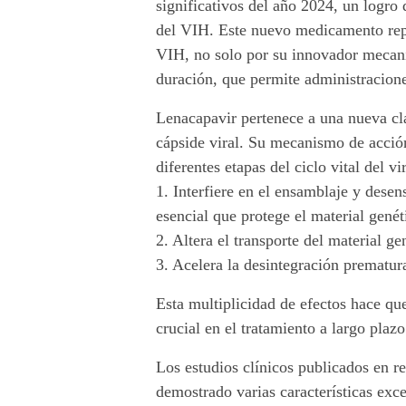
significativos del año 2024, un logro
u
del VIH. Este nuevo medicamento repr
VIH, no solo por su innovador mecani
e
duración, que permite administracione
v
Lenacapavir pertenece a una nueva cla
a
cápside viral. Su mecanismo de acción
diferentes etapas del ciclo vital del vi
e
1. Interfiere en el ensamblaje y desen
esencial que protege el material genét
r
2. Altera el transporte del material ge
a
3. Acelera la desintegración prematura
e
Esta multiplicidad de efectos hace que
crucial en el tratamiento a largo plaz
n
Los estudios clínicos publicados en 
e
demostrado varias características exc