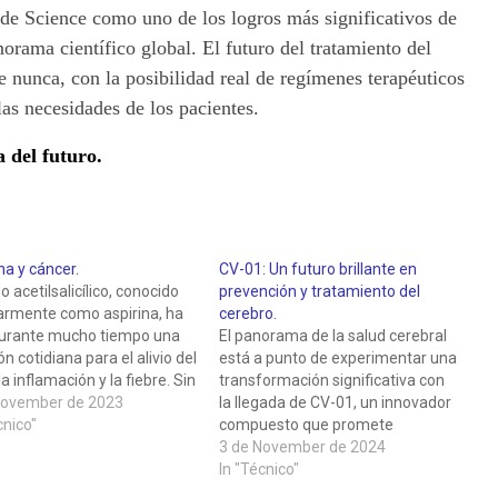
 de Science como uno de los logros más significativos de
orama científico global. El futuro del tratamiento del
nunca, con la posibilidad real de regímenes terapéuticos
las necesidades de los pacientes.
a del futuro.
na y cáncer.
CV-01: Un futuro brillante en
do acetilsalicílico, conocido
prevención y tratamiento del
armente como aspirina, ha
cerebro.
durante mucho tiempo una
El panorama de la salud cerebral
ón cotidiana para el alivio del
está a punto de experimentar una
 la inflamación y la fiebre. Sin
transformación significativa con
o, su historia terapéutica
November de 2023
la llegada de CV-01, un innovador
limita únicamente a estas
cnico"
compuesto que promete
dades. En los últimos años,
revolucionar la forma en que
3 de November de 2024
desvelado un intrigante
abordamos la protección y el
In "Técnico"
ial de la aspirina…
cuidado de nuestro órgano más