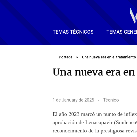
TEMAS TÉCNICOS
TEMAS GENE
Portada
»
Una nueva era en el tratamiento 
Una nueva era en 
U
1 de January de 2025
Técnico
n
El año 2023 marcó un punto de inflexi
a
aprobación de Lenacapavir (Sunlenca®
reconocimiento de la prestigiosa revi
n