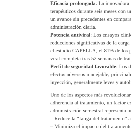
l
Eficacia prolongada
: La innovadora
terapéuticos durante seis meses con u
t
un avance sin precedentes en comparac
r
administración diaria.
Potencia antiviral
: Los ensayos clín
a
reducciones significativas de la carga 
t
el estudio CAPELLA, el 81% de los pa
viral completa tras 52 semanas de tra
a
Perfil de seguridad favorable
: Los 
m
efectos adversos manejable, principalm
inyección, generalmente leves y autol
i
Uno de los aspectos más revolucionari
e
adherencia al tratamiento, un factor crí
administración semestral representa un
n
– Reduce la “fatiga del tratamiento” 
t
– Minimiza el impacto del tratamiento