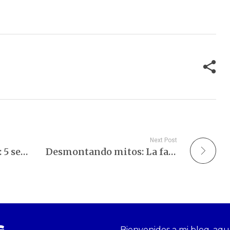
complejo: el cerebro. La salud
cerebral es un pilar fundamental
para…
Next Post
Síndrome metabólico: 5 señales para la tormenta perfecta.
Desmontando mitos: La falacia de lo natural.
Bienvenidos a mi blog, aqu