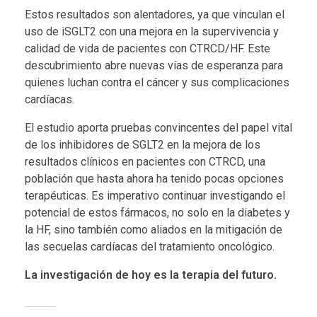
u
Estos resultados son alentadores, ya que vinculan el
uso de iSGLT2 con una mejora en la supervivencia y
n
calidad de vida de pacientes con CTRCD/HF. Este
descubrimiento abre nuevas vías de esperanza para
c
quienes luchan contra el cáncer y sus complicaciones
cardíacas.
i
El estudio aporta pruebas convincentes del papel vital
ó
de los inhibidores de SGLT2 en la mejora de los
n
resultados clínicos en pacientes con CTRCD, una
población que hasta ahora ha tenido pocas opciones
c
terapéuticas. Es imperativo continuar investigando el
potencial de estos fármacos, no solo en la diabetes y
a
la HF, sino también como aliados en la mitigación de
las secuelas cardíacas del tratamiento oncológico.
r
La investigación de hoy es la terapia del futuro.
d
í