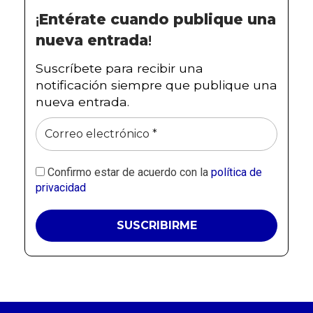
n
¡
Entérate cuando publique una
nueva entrada
!
t
Suscríbete para recibir una
o
notificación siempre que publique una
o
nueva entrada.
n
c
Confirmo estar de acuerdo con la
política de
o
privacidad
l
ó
g
i