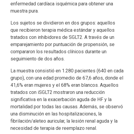
n
enfermedad cardíaca isquémica para obtener una
muestra pura.
z
Los sujetos se dividieron en dos grupos: aquellos
a
que recibieron terapia médica estándar y aquellos
tratados con inhibidores de SGLT2. A través de un
e
emparejamiento por puntuación de propensión, se
n
compararon los resultados clínicos durante un
seguimiento de dos años.
l
La muestra consistió en 1.280 pacientes (640 en cada
a
grupo), con una edad promedio de 67,6 años, donde el
41,6% eran mujeres y el 68% eran blancos. Aquellos
d
tratados con iSGLT2 mostraron una reducción
significativa en la exacerbación aguda de HF y la
i
mortalidad por todas las causas. Además, se observó
s
una disminución en las hospitalizaciones, la
fibrilación/aleteo auricular, la lesión renal aguda y la
f
necesidad de terapia de reemplazo renal.