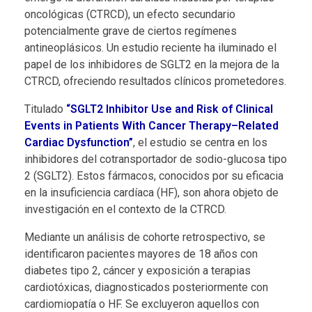
oncológicas (CTRCD), un efecto secundario
y
potencialmente grave de ciertos regímenes
antineoplásicos. Un estudio reciente ha iluminado el
o
papel de los inhibidores de SGLT2 en la mejora de la
d
CTRCD, ofreciendo resultados clínicos prometedores.
e
Titulado
“SGLT2 Inhibitor Use and Risk of Clinical
Events in Patients With Cancer Therapy–Related
e
Cardiac Dysfunction”
, el estudio se centra en los
inhibidores del cotransportador de sodio-glucosa tipo
s
2 (SGLT2). Estos fármacos, conocidos por su eficacia
en la insuficiencia cardíaca (HF), son ahora objeto de
p
investigación en el contexto de la CTRCD.
e
Mediante un análisis de cohorte retrospectivo, se
identificaron pacientes mayores de 18 años con
r
diabetes tipo 2, cáncer y exposición a terapias
a
cardiotóxicas, diagnosticados posteriormente con
cardiomiopatía o HF. Se excluyeron aquellos con