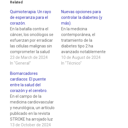
Related
a
Quimioterapia. Un rayo
Nuevas opciones para
de esperanza para el
controlar la diabetes (y
c
corazón.
más).
En la batalla contra el
En la medicina
a
cáncer, los oncólogos se
contemporánea, el
esfuerzan por erradicar
tratamiento de la
a
las células malignas sin
diabetes tipo 2 ha
comprometer la salud
avanzado notablemente
s
general del paciente. Sin
23 de March de 2024
gracias a la introducción
10 de August de 2024
embargo, algunos
In "General"
de nuevos
In "Técnico"
o
tratamientos
medicamentos. Entre
Biomarcadores
oncológicos pueden
ellos, los inhibidores del
cardíacos: El puente
c
tener efectos
cotransportador sodio-
entre la salud del
secundarios indeseados,
glucosa tipo 2 (iSGLT2) y
corazón y el cerebro.
como la disfunción
los agonistas del
i
En el campo de la
cardíaca relacionada con
receptor del péptido
medicina cardiovascular
la terapia contra el
similar al glucagón tipo 1
a
y neurológica, un artículo
cáncer (CTRCD), un
(aGLP-1) se han
publicado en la revista
riesgo cardíaco que
destacado como
d
STROKE ha arrojado luz
puede surgir…
opciones innovadoras.…
sobre un tema de
13 de October de 2024