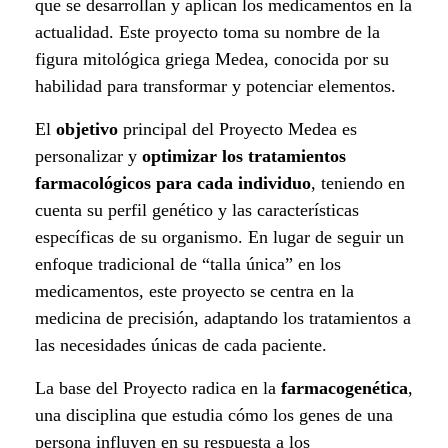
t
que se desarrollan y aplican los medicamentos en la
actualidad. Este proyecto toma su nombre de la
o
figura mitológica griega Medea, conocida por su
d
habilidad para transformar y potenciar elementos.
e
El
objetivo
principal del Proyecto Medea es
personalizar y
optimizar los tratamientos
l
farmacológicos para cada individuo
, teniendo en
cuenta su perfil genético y las características
a
específicas de su organismo. En lugar de seguir un
i
enfoque tradicional de “talla única” en los
medicamentos, este proyecto se centra en la
n
medicina de precisión, adaptando los tratamientos a
v
las necesidades únicas de cada paciente.
e
La base del Proyecto radica en la
farmacogenética
,
una disciplina que estudia cómo los genes de una
s
persona influyen en su respuesta a los