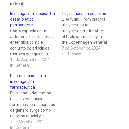
s
Related
p
Investigación médica: Un
Triglicéridos en equilibrio.
desafío ético
El estudio "From plasma
a
permanente.
triglycerides to
Como exponía en mi
triglyceride metabolism:
ñ
anterior artículo, la ética,
effects on mortality in
entendida como el
the Copenhagen General
a
conjunto de principios
Population Study" arroja
7 de October de 2024
morales que guían la
luz sobre la relación
In "Técnico"
conducta humana, es un
19 de August de 2024
entre los niveles de
.
ejercicio continuo de
In "General"
triglicéridos en plasma y
reflexión y análisis sobre
la mortalidad en la
Discriminación en la
los principios que guían
población general. Los
investigación
nuestras acciones. Este
triglicéridos son un tipo
farmacéutica.
enfoque es
de grasa presente en la
En el innovador campo
particularmente
sangre que desempeña
de la investigación
relevante en la
un…
farmacéutica, la equidad
investigación científica,
de género surge como
donde las decisiones
un tema crucial y, a
éticas no solo…
menudo, pasado por
7 de March de 2024
alto. A lo largo de la
In "General"