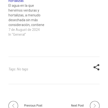
hortalizas.
fragmentado la realidad
puede resultar en
El agua en la que
en un espejo donde lo…
lesiones graves en
hervimos verduras y
órganos…
hortalizas, a menudo
desechada sin más
consideración, contiene
una riqueza de
7 de August de 2024
nutrientes que puede
In "General"
aportar beneficios
significativos para la
salud. Aprovechar esta
agua, en lugar de tirarla,
puede transformar
nuestra rutina culinaria
en un proceso más
Tags: No tags
sostenible y saludable. A
continuación, expondré…
Previous Post
Next Post