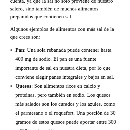
e
cuenta, ya que la sal no solo proviene de nuestro
salero, sino también de muchos alimentos
s
preparados que contienen sal.
:
Algunos ejemplos de alimentos con más sal de la
A
que crees son:
l
Pan
: Una sola rebanada puede contener hasta
400 mg de sodio. El pan es una fuente
t
importante de sal en nuestra dieta, por lo que
e
conviene elegir panes integrales y bajos en sal.
r
Quesos
: Son alimentos ricos en calcio y
proteínas, pero también en sodio. Los quesos
n
más salados son los curados y los azules, como
a
el parmesano o el roquefort. Una porción de 30
t
gramos de estos quesos puede aportar entre 300