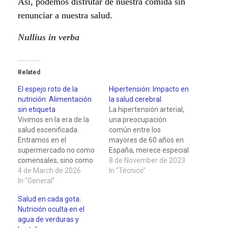
Así, podemos disfrutar de nuestra comida sin
renunciar a nuestra salud.
Nullius in verba
Related
El espejo roto de la
Hipertensión: Impacto en
nutrición: Alimentación
la salud cerebral.
sin etiqueta
La hipertensión arterial,
Vivimos en la era de la
una preocupación
salud escenificada.
común entre los
Entramos en el
mayores de 60 años en
supermercado no como
España, merece especial
comensales, sino como
atención en lo que
8 de November de 2023
fieles en busca de
4 de March de 2026
respecta a sus
In "Técnico"
reliquias. Un azúcar que
In "General"
implicaciones en la salud
prometa el paraíso, una
cerebral. El fenómeno de
Salud en cada gota:
sal que cure el espíritu o
la sangre fluyendo con
Nutrición oculta en el
un aceite que evoque
una fuerza excesiva a
agua de verduras y
selvas lejanas. Hemos
través de las arterias