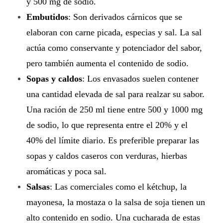
y 500 mg de sodio.
i
Embutidos
:
Son
derivados cárnicos que se
v
elaboran con carne picada, especias y sal. La sal
a
actúa como conservante y potenciador del sabor,
pero también aumenta el contenido de sodio.
s
Sopas y caldos
: Los envasados suelen contener
a
una cantidad elevada de sal para realzar su sabor.
Una ración de 250 ml tiene entre 500 y 1000 mg
l
de sodio, lo que representa entre el 20% y el
a
40% del límite diario. Es preferible preparar las
s
sopas y caldos caseros con verduras, hierbas
aromáticas y poca sal.
a
Salsas
: Las comerciales como el kétchup, la
l
mayonesa, la mostaza o la salsa de soja tienen un
.
alto contenido en sodio. Una cucharada de estas