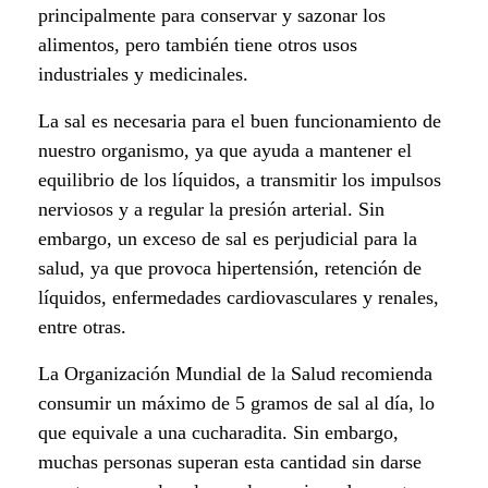
principalmente para conservar y sazonar los
e
alimentos, pero también tiene otros usos
s
industriales y medicinales.
s
La sal es necesaria para el buen funcionamiento de
nuestro organismo, ya que ayuda a mantener el
a
equilibrio de los líquidos, a transmitir los impulsos
nerviosos y a regular la presión arterial. Sin
l
embargo, un exceso de sal es perjudicial para la
u
salud, ya que provoca hipertensión, retención de
líquidos, enfermedades cardiovasculares y renales,
d
entre otras.
a
La Organización Mundial de la Salud recomienda
b
consumir un máximo de 5 gramos de sal al día, lo
que equivale a una cucharadita. Sin embargo,
l
muchas personas superan esta cantidad sin darse