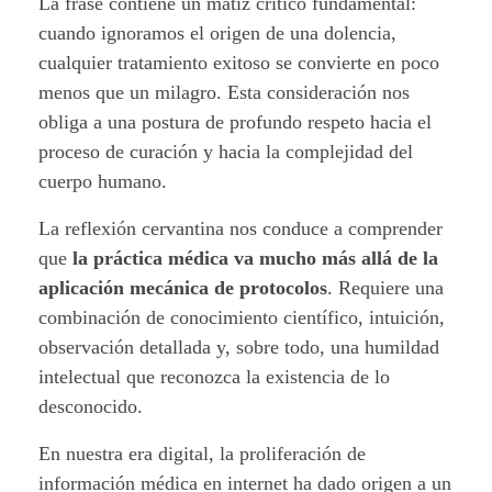
t
La frase contiene un matiz crítico fundamental:
cuando ignoramos el origen de una dolencia,
i
cualquier tratamiento exitoso se convierte en poco
n
menos que un milagro. Esta consideración nos
obliga a una postura de profundo respeto hacia el
a
proceso de curación y hacia la complejidad del
e
cuerpo humano.
n
La reflexión cervantina nos conduce a comprender
que
la práctica médica va mucho más allá de la
l
aplicación mecánica de protocolos
. Requiere una
combinación de conocimiento científico, intuición,
a
observación detallada y, sobre todo, una humildad
m
intelectual que reconozca la existencia de lo
desconocido.
e
En nuestra era digital, la proliferación de
d
información médica en internet ha dado origen a un