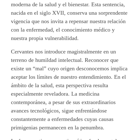
moderna de la salud y el bienestar. Esta sentencia,
u
nacida en el siglo XVII, conserva una sorprendente
r
vigencia que nos invita a repensar nuestra relación
con la enfermedad, el conocimiento médico y
í
nuestra propia vulnerabilidad.
a
Cervantes nos introduce magistralmente en un
terreno de humildad intelectual. Reconocer que
C
existe un “mal” cuyo origen desconocemos implica
e
aceptar los límites de nuestro entendimiento. En el
ámbito de la salud, esta perspectiva resulta
r
especialmente reveladora. La medicina
v
contemporánea, a pesar de sus extraordinarios
avances tecnológicos, sigue enfrentándose
a
constantemente a enfermedades cuyas causas
n
primigenias permanecen en la penumbra.