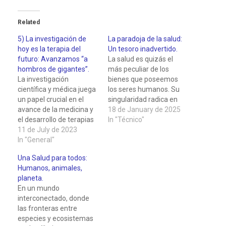
Related
5) La investigación de
La paradoja de la salud:
hoy es la terapia del
Un tesoro inadvertido.
futuro: Avanzamos “a
La salud es quizás el
hombros de gigantes”.
más peculiar de los
La investigación
bienes que poseemos
científica y médica juega
los seres humanos. Su
un papel crucial en el
singularidad radica en
avance de la medicina y
una paradoja
18 de January de 2025
el desarrollo de terapias
fundamental: cuando
In "Técnico"
innovadoras. Cada
11 de July de 2023
gozamos de ella, apenas
descubrimiento, cada
In "General"
somos conscientes de su
estudio, cada avance
presencia, como si fuera
Una Salud para todos:
científico nos acerca
el silencioso telón de
Humanos, animales,
más a un futuro en el
fondo que sostiene el
planeta.
que las enfermedades
teatro de nuestra vida
En un mundo
que alguna vez fueron
cotidiana. Sin embargo,…
interconectado, donde
consideradas incurables
las fronteras entre
puedan ser tratadas y
especies y ecosistemas
prevenidas…