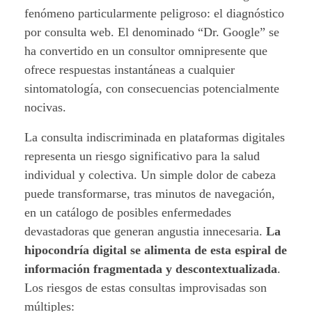
i
fenómeno particularmente peligroso: el diagnóstico
por consulta web. El denominado “Dr. Google” se
c
ha convertido en un consultor omnipresente que
i
ofrece respuestas instantáneas a cualquier
sintomatología, con consecuencias potencialmente
n
nocivas.
a
La consulta indiscriminada en plataformas digitales
y
representa un riesgo significativo para la salud
individual y colectiva. Un simple dolor de cabeza
l
puede transformarse, tras minutos de navegación,
a
en un catálogo de posibles enfermedades
devastadoras que generan angustia innecesaria.
La
s
hipocondría digital se alimenta de esta espiral de
información fragmentada y descontextualizada
.
a
Los riesgos de estas consultas improvisadas son
l
múltiples: