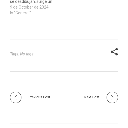
se desdibujan, surge un
paradigma
9 de October de 2024
revolucionario en el
In "General"
campo de la salud: "One
Health" o "Una Salud".
Este enfoque holístico
reconoce la red de
relaciones que existe
entre la salud humana,
animal y ambiental,
Tags: No tags
proponiendo una visión
integrada para…
Previous Post
Next Post