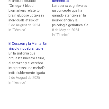
El artículo titulado
demencias.
“Omega-3 blood
La reserva cognitiva es
biomarkers relate to
un concepto que ha
brain glucose uptake in
ganado atención en la
individuals at risk of
neurociencia y la
Alzheimer’s disease
8 de August de 2024
psicología geriátrica. Se
dementia” aborda una
In "Técnico"
refiere a la capacidad del
8 de May de 2024
investigación crucial en
cerebro para resistir los
In "Técnico"
el campo de la
daños patológicos y
El Corazón y la Mente: Un
neurociencia y la
minimizar sus
vínculo inquebrantable
nutrición. Este estudio,
manifestaciones clínicas,
En la sinfonía que
realizado por un equipo
lo que permite a algunas
orquesta nuestra salud,
de investigadores
personas mantener un
el corazón y el cerebro
liderado por Iolanda
funcionamiento
interpretan una melodía
Lázaro y Oriol Grau-
cognitivo normal a pesar
indisolublemente ligada.
Rivera, se centra en…
de sufrir procesos…
Lejos de ser dos
9 de August de 2025
sistemas
In "Técnico"
independientes, su
bienestar está
profundamente
interconectado. Un
corazón sano no solo