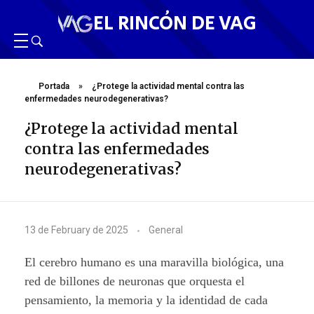
EL RINCÓN DE VAG
Portada
»
¿Protege la actividad mental contra las
enfermedades neurodegenerativas?
¿Protege la actividad mental
contra las enfermedades
neurodegenerativas?
¿
13 de February de 2025
General
P
El cerebro humano es una maravilla biológica, una
r
red de billones de neuronas que orquesta el
pensamiento, la memoria y la identidad de cada
o