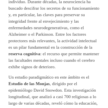
individuo. Durante décadas, la neurociencia ha
t
buscado descifrar los secretos de su funcionamiento
y, en particular, las claves para preservar su
e
integridad frente al envejecimiento y las
g
enfermedades neurodegenerativas, como el
Alzheimer o el Parkinson. Entre los factores
e
protectores más relevantes, la actividad intelectual
es un pilar fundamental en la construcción de la
l
reserva cognitiva
: el recurso que permite mantener
a
las facultades mentales incluso cuando el cerebro
exhibe signos de deterioro.
a
Un estudio paradigmático en este ámbito es el
c
Estudio de las Monjas
, dirigido por el
t
epidemiólogo David Snowdon. Esta investigación
longitudinal, que analizó a casi 700 religiosas a lo
i
largo de varias décadas, reveló cómo la educación,