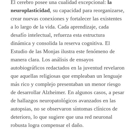
El cerebro posee una cualidad excepcional:
la
c
neuroplasticidad
, su capacidad para reorganizarse,
o
crear nuevas conexiones y fortalecer las existentes
a lo largo de la vida. Cada aprendizaje, cada
n
desafío intelectual, refuerza esta estructura
t
dinámica y consolida la reserva cognitiva. El
Estudio de las Monjas ilustra este fenómeno de
r
manera clara. Los análisis de ensayos
autobiográficos redactados en la juventud revelaron
a
que aquellas religiosas que empleaban un lenguaje
l
más rico y complejo presentaban un menor riesgo
de desarrollar Alzheimer. En algunos casos, a pesar
a
de hallazgos neuropatológicos avanzados en las
s
autopsias, no se observaron síntomas clínicos de
deterioro, lo que sugiere que una red neuronal
e
robusta logra compensar el daño.
n