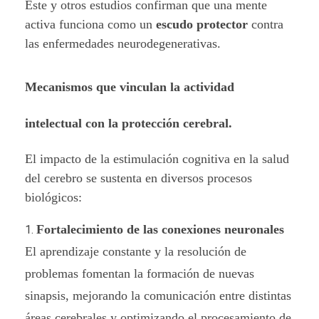
Este y otros estudios confirman que una mente
f
activa funciona como un
escudo protector
contra
las enfermedades neurodegenerativas.
e
r
Mecanismos que vinculan la actividad
m
intelectual con la protección cerebral.
e
El impacto de la estimulación cognitiva en la salud
d
del cerebro se sustenta en diversos procesos
biológicos:
a
Fortalecimiento de las conexiones neuronales
d
El aprendizaje constante y la resolución de
e
problemas fomentan la formación de nuevas
s
sinapsis, mejorando la comunicación entre distintas
áreas cerebrales y optimizando el procesamiento de