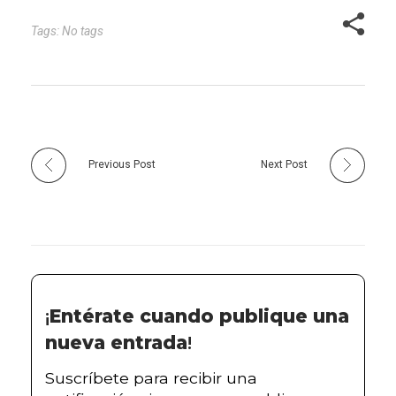
garantiza la vitalidad de
nuestro cuerpo, sino que
Tags: No tags
aparece como el más
firme guardián de
nuestra mente,…
Previous Post
Next Post
¡
Entérate cuando publique una
nueva entrada
!
Suscríbete para recibir una