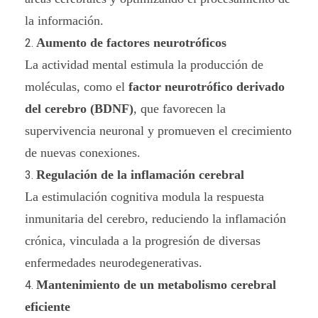
n
la información.
e
Aumento de factores neurotróficos
u
La actividad mental estimula la producción de
moléculas, como el
factor neurotrófico derivado
r
del cerebro (BDNF)
, que favorecen la
o
supervivencia neuronal y promueven el crecimiento
d
de nuevas conexiones.
Regulación de la inflamación cerebral
e
La estimulación cognitiva modula la respuesta
g
inmunitaria del cerebro, reduciendo la inflamación
e
crónica, vinculada a la progresión de diversas
enfermedades neurodegenerativas.
n
Mantenimiento de un metabolismo cerebral
e
eficiente