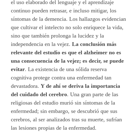
v
el uso elaborado del lenguaje y el aprendizaje
continuo pueden retrasar, e incluso mitigar, los
i
síntomas de la demencia. Los hallazgos evidencian
d
que cultivar el intelecto no solo enriquece la vida,
sino que también prolonga la lucidez y la
a
independencia en la vejez.
La conclusión más
relevante del estudio es que el alzheimer no es
d
una consecuencia de la vejez; es decir, se puede
m
evitar
. La existencia de una sólida reserva
cognitiva protege contra una enfermedad tan
e
devastadora.
Y de ahí se deriva la importancia
n
del cuidado del cerebro
. Una gran parte de las
religiosas del estudio murió sin síntomas de la
t
enfermedad; sin embargo, se descubrió que sus
a
cerebros, al ser analizados tras su muerte, sufrían
las lesiones propias de la enfermedad.
l