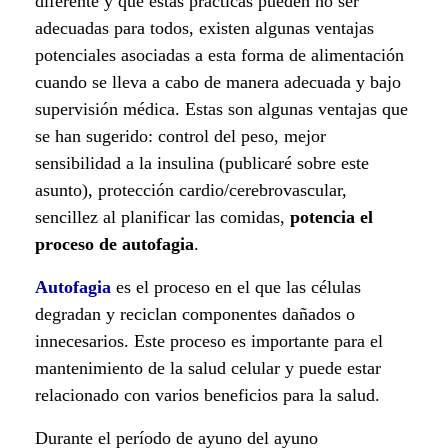
diferente y que estas prácticas pueden no ser
l
adecuadas para todos, existen algunas ventajas
p
potenciales asociadas a esta forma de alimentación
cuando se lleva a cabo de manera adecuada y bajo
r
supervisión médica. Estas son algunas ventajas que
e
se han sugerido: control del peso, mejor
sensibilidad a la insulina (publicaré sobre este
s
asunto), protección cardio/cerebrovascular,
e
sencillez al planificar las comidas,
potencia el
proceso de autofagia
.
n
Autofagia
es el proceso en el que las células
t
degradan y reciclan componentes dañados o
e
innecesarios. Este proceso es importante para el
mantenimiento de la salud celular y puede estar
.
relacionado con varios beneficios para la salud.
Durante el período de ayuno del ayuno