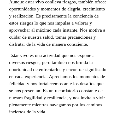
Aunque estar vivo conlleva riesgos, también ofrece
m
oportunidades y momentos de alegría, crecimiento
e
y realización. Es precisamente la conciencia de
estos riesgos lo que nos impulsa a valorar y
j
aprovechar al máximo cada instante. Nos motiva a
o
cuidar de nuestra salud, tomar precauciones y
disfrutar de la vida de manera consciente.
r
Estar vivo es una actividad que nos expone a
s
diversos riesgos, pero también nos brinda la
oportunidad de enfrentarlos y encontrar significado
i
en cada experiencia. Apreciamos los momentos de
n
felicidad y nos fortalecemos ante los desafíos que
se nos presentan. Es un recordatorio constante de
e
nuestra fragilidad y resiliencia, y nos invita a vivir
c
plenamente mientras navegamos por los caminos
inciertos de la vida.
h