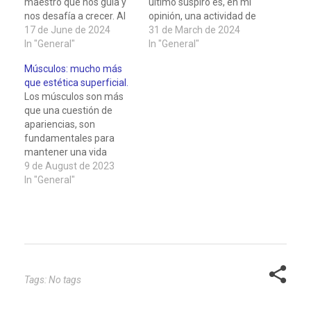
maestro que nos guía y
último suspiro es, en mi
nos desafía a crecer. Al
opinión, una actividad de
final, es esta danza
17 de June de 2024
riesgo. Desde la infancia,
31 de March de 2024
constante entre la
In "General"
cuando nos
In "General"
certeza y la
aventuramos a dar los
Músculos: mucho más
incertidumbre lo que da
primeros pasos sin saber
que estética superficial.
forma y significado a
si caeremos o no, hasta
Los músculos son más
nuestras vidas. Aceptar
la vejez, cuando
que una cuestión de
el riesgo con valentía y…
enfrentamos las
apariencias, son
incertidumbres de la
fundamentales para
salud y…
mantener una vida
saludable en todas las
9 de August de 2023
etapas de la vida. Desde
In "General"
la infancia hasta la vejez,
tener músculos fuertes y
bien desarrollados es
esencial para nuestro
bienestar físico,
metabólico y mental. En
este texto, exploraré
Tags: No tags
cómo los…