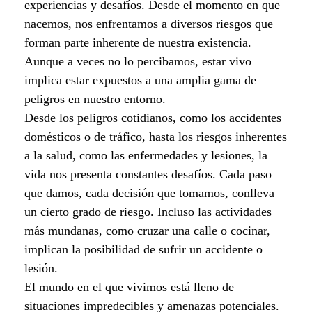
experiencias y desafíos. Desde el momento en que
d
nacemos, nos enfrentamos a diversos riesgos que
forman parte inherente de nuestra existencia.
e
Aunque a veces no lo percibamos, estar vivo
m
implica estar expuestos a una amplia gama de
peligros en nuestro entorno.
o
Desde los peligros cotidianos, como los accidentes
domésticos o de tráfico, hasta los riesgos inherentes
s
a la salud, como las enfermedades y lesiones, la
p
vida nos presenta constantes desafíos. Cada paso
que damos, cada decisión que tomamos, conlleva
r
un cierto grado de riesgo. Incluso las actividades
e
más mundanas, como cruzar una calle o cocinar,
implican la posibilidad de sufrir un accidente o
p
lesión.
a
El mundo en el que vivimos está lleno de
situaciones impredecibles y amenazas potenciales.