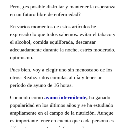
Pero, ¿es posible disfrutar y mantener la esperanza
a
en un futuro libre de enfermedad?
r
En varios momentos de estos artículos he
a
expresado lo que todos sabemos: evitar el tabaco y
el alcohol, comida equilibrada, descansar
p
adecuadamente durante la noche, estrés moderado,
e
optimismo.
r
Pues bien, voy a elegir uno sin menoscabo de los
otros: Realizar dos comidas al día y tener un
d
período de ayuno de 16 horas.
e
Conocido como
ayuno intermitente
,
ha ganado
r
popularidad en los últimos años y se ha estudiado
ampliamente en el campo de la nutrición. Aunque
e
es importante tener en cuenta que cada persona es