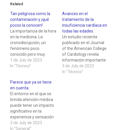
Related
Tan peligrosa como la
Avances en el
contaminación y ¡qué
tratamiento de la
pocos la conocen!
insuficiencia cardíaca en
La importancia de la hora
todas las edades.
en la medicina. La
Un estudio reciente
cronodisrupción, un
publicado en el Journal
fenómeno poco
of the American College
conocido pero muy
of Cardiology revela
relevante, ha captado la
1 de July de 2023
información importante
atención en el campo de
In "Técnico"
sobre un medicamento
3 de July de 2023
la salud. En un mundo
llamado empagliflozina y
In "Técnico"
donde la contaminación
su efectividad en el
Parece que ya se tiene
y otros problemas
tratamiento de la
en cuenta.
ambientales son
insuficiencia cardíaca. La
El entorno en el que se
ampliamente discutidos,
investigación muestra
brinda atención médica
la influencia del tiempo y
que este medicamento
puede tener un impacto
los ritmos biológicos en
es eficaz en personas de
significativo en la
nuestro…
todas las edades,
experiencia y sensación
incluyendo a los adultos
de salud de los
3 de July de 2023
mayores,…
pacientes. Si bien no
In "General"