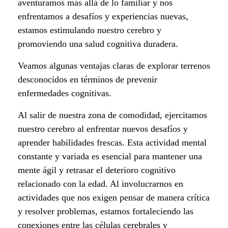
e
aventuramos más allá de lo familiar y nos
enfrentamos a desafíos y experiencias nuevas,
l
estamos estimulando nuestro cerebro y
i
promoviendo una salud cognitiva duradera.
g
Veamos algunas ventajas claras de explorar terrenos
desconocidos en términos de prevenir
r
enfermedades cognitivas.
o
Al salir de nuestra zona de comodidad, ejercitamos
s
nuestro cerebro al enfrentar nuevos desafíos y
aprender habilidades frescas. Esta actividad mental
d
constante y variada es esencial para mantener una
mente ágil y retrasar el deterioro cognitivo
e
relacionado con la edad. Al involucrarnos en
l
actividades que nos exigen pensar de manera crítica
y resolver problemas, estamos fortaleciendo las
a
conexiones entre las células cerebrales y