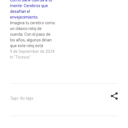
nos encontramos en
buscamos evitar
mente: Cerebros que
nuestra zona de confort,
situaciones incómodas y
desafían el
tendemos a realizar
desafiantes, pero ¿es
envejecimiento.
tareas y actividades que
realmente eso lo que
Imagina tu cerebro como
ya conocemos y
necesitamos para
un clásico reloj de
dominamos, lo que
desarrollarnos y
cuerda. Con el paso de
puede limitar nuestro
encontrar un mayor
los años, algunos dirían
crecimiento…
significado en nuestras
que este reloj está
vidas? En lugar…
destinado a ralentizarse
9 de September de 2024
inevitablemente. Pero, ¿y
In "Técnico"
si te dijera que tienes la
llave para mantenerlo en
hora, preciso y
funcionando con
exactitud, incluso cuando
el calendario avanza?
Esta no…
Tags: No tags