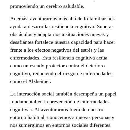
Z
promoviendo un cerebro saludable.
o
Además, aventurarnos más allá de lo familiar nos
ayuda a desarrollar resiliencia cognitiva. Superar
n
obstáculos y adaptarnos a situaciones nuevas y
a
desafiantes fortalece nuestra capacidad para hacer
frente a los efectos negativos del estrés y las
d
enfermedades. Esta resiliencia cognitiva actúa
e
como un escudo protector contra el deterioro
cognitivo, reduciendo el riesgo de enfermedades
C
como el Alzheimer.
o
La interacción social también desempeña un papel
fundamental en la prevención de enfermedades
n
cognitivas. Al aventurarnos fuera de nuestro
f
entorno habitual, conocemos a nuevas personas y
nos sumergimos en entornos sociales diferentes.
o