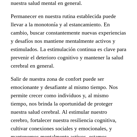
t
nuestra salud mental en general.
o
Permanecer en nuestra rutina establecida puede
llevar a la monotonía y al estancamiento. En
e
cambio, buscar constantemente nuevas experiencias
n
y desafíos nos mantiene mentalmente activos y
estimulados. La estimulación continua es clave para
l
prevenir el deterioro cognitivo y mantener la salud
a
cerebral en general.
s
Salir de nuestra zona de confort puede ser
emocionante y desafiante al mismo tiempo. Nos
a
permite crecer como individuos y, al mismo
l
tiempo, nos brinda la oportunidad de proteger
nuestra salud cerebral. Al estimular nuestro
u
cerebro, fortalecer nuestra resiliencia cognitiva,
cultivar conexiones sociales y emocionales, y
d
mantenernos mentalmente activos, estamos