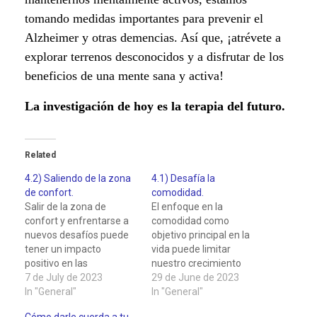
.
tomando medidas importantes para prevenir el
Alzheimer y otras demencias. Así que, ¡atrévete a
explorar terrenos desconocidos y a disfrutar de los
beneficios de una mente sana y activa!
La investigación de hoy es la terapia del futuro.
Related
4.2) Saliendo de la zona
4.1) Desafía la
de confort.
comodidad.
Salir de la zona de
El enfoque en la
confort y enfrentarse a
comodidad como
nuevos desafíos puede
objetivo principal en la
tener un impacto
vida puede limitar
positivo en las
nuestro crecimiento
capacidades
7 de July de 2023
personal y nuestra
29 de June de 2023
intelectuales y mentales
In "General"
capacidad para alcanzar
In "General"
de una persona. Cuando
la plenitud. A menudo
Cómo darle cuerda a tu