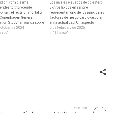
tudio "From plasma
Los niveles elevados de colesterol
cerides to triglyceride
y otros lípidos en sangre
lism: effects on mortality
representan uno de los principales
e Copenhagen General
factores de riesgo cardiovascular
tion Study" arroja luz sobre
en la actualidad. Un aspecto
ación entre los niveles de
October de 2024
crucial, frecuentemente pasado
5 de February de 2025
céridos en plasma y la
cnico"
por alto, es que no solo importa la
In "Técnico"
idad en la población
cantidad de colesterol LDL
l. Los triglicéridos son un
circulante, sino también su
e grasa presente en la
calidad. Específicamente, el LDL
e que desempeña un…
oxidado es el…
Next Post