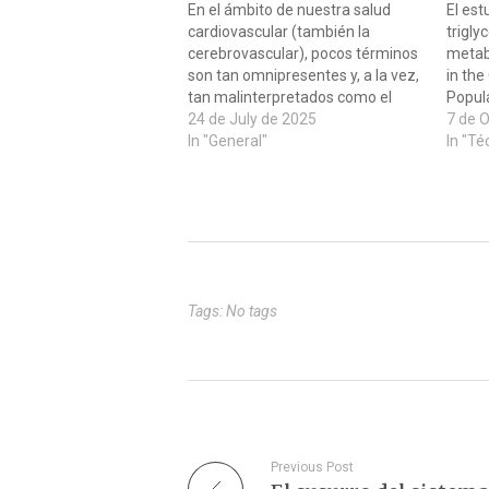
En el ámbito de nuestra salud
El es
cardiovascular (también la
trigly
cerebrovascular), pocos términos
metabo
son tan omnipresentes y, a la vez,
in th
tan malinterpretados como el
Popula
colesterol. A menudo
24 de July de 2025
la rel
7 de 
demonizado sin matices, el
In "General"
trigli
In "Té
colesterol es, en realidad, una
mortal
molécula lipídica (una grasa)
genera
esencial para la vida. Es un
tipo d
componente fundamental de las
sangr
membranas…
Tags: No tags
Previous Post