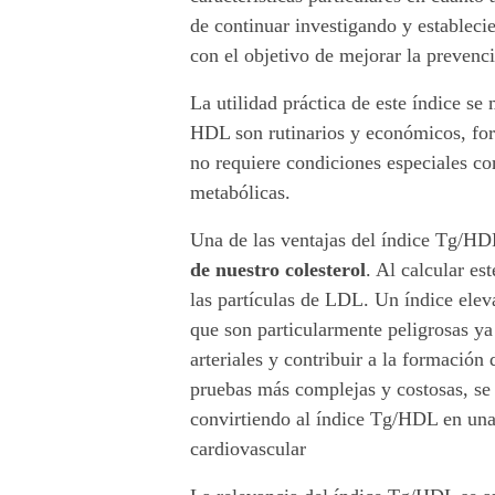
s
de continuar investigando y estableci
g
con el objetivo de mejorar la prevenc
o
La utilidad práctica de este índice se 
HDL son rutinarios y económicos, for
c
no requiere condiciones especiales c
a
metabólicas.
r
Una de las ventajas del índice Tg/HD
de nuestro colesterol
. Al calcular e
d
las partículas de LDL. Un índice elev
i
que son particularmente peligrosas ya 
arteriales y contribuir a la formación
o
pruebas más complejas y costosas, se 
v
convirtiendo al índice Tg/HDL en una 
cardiovascular
a