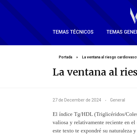
TEMAS TÉCNICOS
TEMAS GENE
Portada
»
La ventana al riesgo cardiovascu
La ventana al rie
L
27 de December de 2024
General
a
El índice Tg/HDL (Triglicéridos/Cole
v
valiosa y relativamente reciente en e
este texto te expondré su naturaleza y 
e