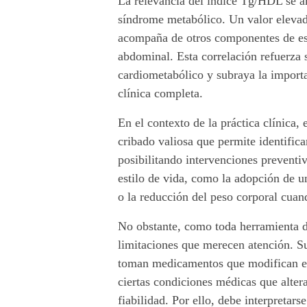
La relevancia del índice Tg/HDL se am
s
síndrome metabólico. Un valor elevado
acompaña de otros componentes de est
c
abdominal. Esta correlación refuerza 
u
cardiometabólico y subraya la importa
clínica completa.
l
En el contexto de la práctica clínica
a
cribado valiosa que permite identific
r
posibilitando intervenciones preventi
estilo de vida, como la adopción de un
.
o la reducción del peso corporal cuan
No obstante, como toda herramienta d
limitaciones que merecen atención. Su
toman medicamentos que modifican el 
ciertas condiciones médicas que alter
fiabilidad. Por ello, debe interpretar