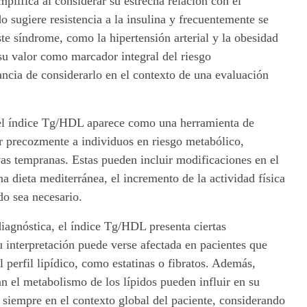
plifica al considerar su estrecha relación con el
 sugiere resistencia a la insulina y frecuentemente se
e síndrome, como la hipertensión arterial y la obesidad
su valor como marcador integral del riesgo
ncia de considerarlo en el contexto de una evaluación
, el índice Tg/HDL aparece como una herramienta de
ar precozmente a individuos en riesgo metabólico,
vas tempranas. Estas pueden incluir modificaciones en el
a dieta mediterránea, el incremento de la actividad física
do sea necesario.
iagnóstica, el índice Tg/HDL presenta ciertas
 interpretación puede verse afectada en pacientes que
perfil lipídico, como estatinas o fibratos. Además,
an el metabolismo de los lípidos pueden influir en su
se siempre en el contexto global del paciente, considerando