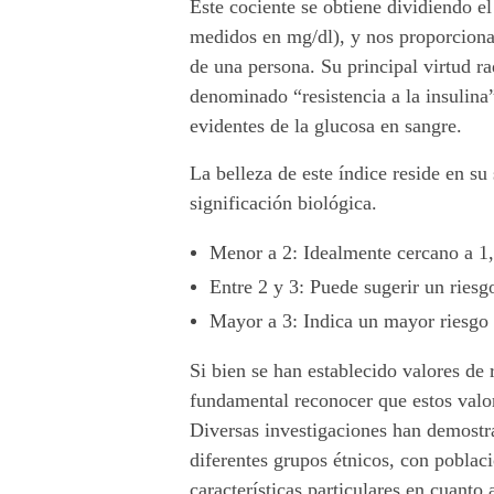
Este cociente se obtiene dividiendo el
n
medidos en mg/dl), y nos proporciona
de una persona. Su principal virtud r
t
denominado “resistencia a la insulina”
a
evidentes de la glucosa en sangre.
n
La belleza de este índice reside en 
significación biológica.
a
Menor a 2
: Idealmente cercano a 1,
a
Entre 2 y 3
: Puede sugerir un ries
l
Mayor a 3
: Indica un mayor riesgo 
r
Si bien se han establecido valores de
fundamental reconocer que estos valor
i
Diversas investigaciones han demostrad
e
diferentes grupos étnicos, con poblaci
características particulares en cuanto 