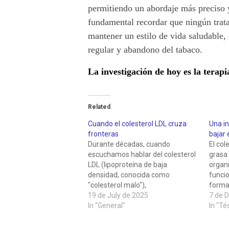
permitiendo un abordaje más preciso y
fundamental recordar que ningún trat
mantener un estilo de vida saludable, 
regular y abandono del tabaco.
La investigación de hoy es la terapi
Related
Cuando el colesterol LDL cruza
Una in
fronteras
bajar 
Durante décadas, cuando
El col
escuchamos hablar del colesterol
grasa 
LDL (lipoproteína de baja
organ
densidad, conocida como
funci
"colesterol malo"),
forma
inmediatamente pensamos en
19 de July de 2025
celula
7 de 
arterias obstruidas y ataques
In "General"
vitami
In "Té
cardíacos. Esta asociación no es
digest
incorrecta, pero la realidad es
nivel 