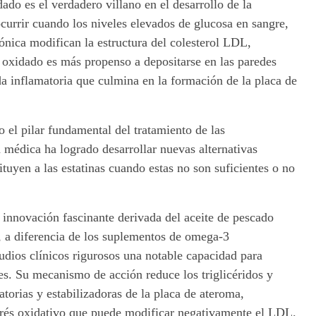
ado es el verdadero villano en el desarrollo de la
ocurrir cuando los niveles elevados de glucosa en sangre,
rónica modifican la estructura del colesterol LDL,
oxidado es más propenso a depositarse en las paredes
a inflamatoria que culmina en la formación de la placa de
o el pilar fundamental del tratamiento de las
a médica ha logrado desarrollar nuevas alternativas
tuyen a las estatinas cuando estas no son suficientes o no
 innovación fascinante derivada del aceite de pescado
, a diferencia de los suplementos de omega-3
dios clínicos rigurosos una notable capacidad para
es. Su mecanismo de acción reduce los triglicéridos y
torias y estabilizadoras de la placa de ateroma,
trés oxidativo que puede modificar negativamente el LDL.