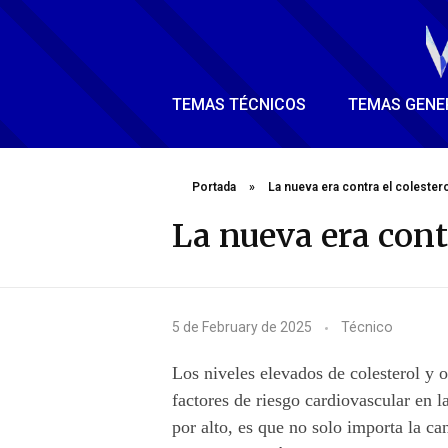
TEMAS TÉCNICOS
TEMAS GENE
Portada
»
La nueva era contra el colestero
La nueva era contr
L
5 de February de 2025
Técnico
a
Los niveles elevados de colesterol y o
n
factores de riesgo cardiovascular en 
por alto, es que no solo importa la ca
u