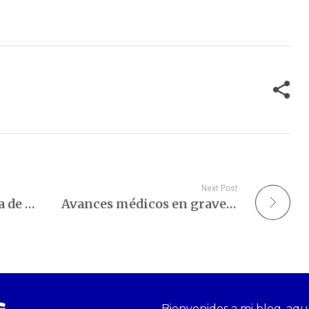
iado alto, se puede
(LDL) se asocian con
lar en las…
enfermedades cardiovasculares,
investigaciones recientes han
abierto una…
Next Post
Más allá de la ausencia de enfermedad: Un paisaje en continua transformación.
Avances médicos en gravedad cero.
Bienvenidos a mi blog, aqu