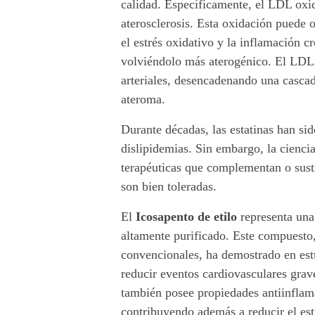
calidad. Específicamente, el LDL oxid
e
aterosclerosis. Esta oxidación puede 
el estrés oxidativo y la inflamación c
v
volviéndolo más aterogénico. El LDL 
a
arteriales, desencadenando una cascad
ateroma.
e
Durante décadas, las estatinas han sid
r
dislipidemias. Sin embargo, la cienci
terapéuticas que complementan o susti
a
son bien toleradas.
c
El
Icosapento de etilo
representa una
o
altamente purificado. Este compuesto
convencionales, ha demostrado en estu
n
reducir eventos cardiovasculares grav
t
también posee propiedades antiinflama
contribuyendo además a reducir el es