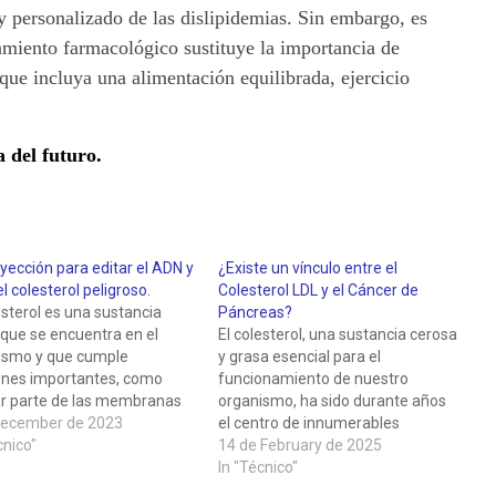
 personalizado de las dislipidemias. Sin embargo, es
amiento farmacológico sustituye la importancia de
que incluya una alimentación equilibrada, ejercicio
a del futuro.
yección para editar el ADN y
¿Existe un vínculo entre el
el colesterol peligroso.
Colesterol LDL y el Cáncer de
esterol es una sustancia
Páncreas?
que se encuentra en el
El colesterol, una sustancia cerosa
ismo y que cumple
y grasa esencial para el
ones importantes, como
funcionamiento de nuestro
r parte de las membranas
organismo, ha sido durante años
res, sintetizar hormonas y
December de 2023
el centro de innumerables
nas, y participar en la
cnico"
debates en el ámbito de la salud.
14 de February de 2025
ión. Sin embargo, cuando el
Si bien es cierto que niveles
In "Técnico"
de colesterol en la sangre es
elevados de colesterol "malo"