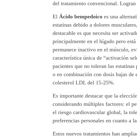
del tratamiento convencional. Logran
r
El
Ácido bempedoico
es una alternat
o
estatinas debido a dolores musculares
l
destacable es que necesita ser activ
principalmente en el hígado pero está
.
permanece inactivo en el músculo, evi
característica única de “activación se
pacientes que no toleran las estatinas
o en combinación con dosis bajas de e
colesterol LDL del 15-25%.
Es importante destacar que la elecció
considerando múltiples factores: el pe
el riesgo cardiovascular global, la tol
preferencias personales en cuanto a la
Estos nuevos tratamientos han ampliad