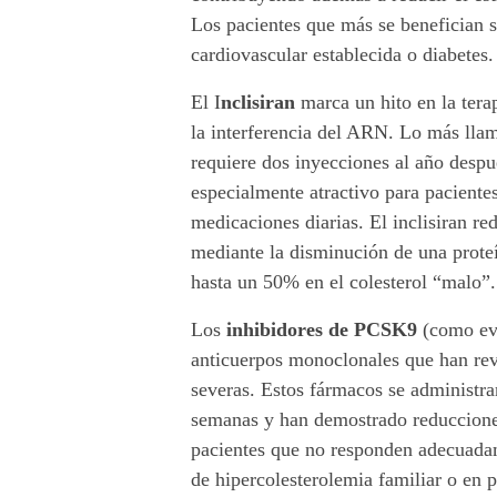
r
Los pacientes que más se benefician s
a
cardiovascular establecida o diabetes.
e
El I
nclisiran
marca un hito en la ter
la interferencia del ARN. Lo más llam
l
requiere dos inyecciones al año después
c
especialmente atractivo para paciente
medicaciones diarias. El inclisiran re
o
mediante la disminución de una prote
l
hasta un 50% en el colesterol “malo”.
e
Los
inhibidores de PCSK9
(como evo
anticuerpos monoclonales que han rev
s
severas. Estos fármacos se administr
semanas y han demostrado reducciones
t
pacientes que no responden adecuadam
e
de hipercolesterolemia familiar o en 