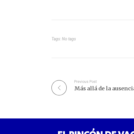
mucho más compleja. El exceso
demas
de colesterol LDL no se limita a
acumu
tapar nuestras arterias como si…
Tags: No tags
Previous Post