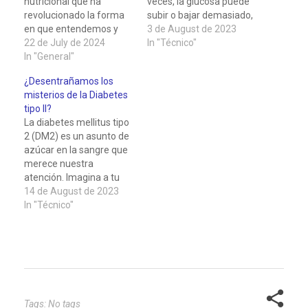
nutricional que ha
veces, la glucosa puede
revolucionado la forma
subir o bajar demasiado,
en que entendemos y
y eso no es bueno para
3 de August de 2023
gestionamos la
22 de July de 2024
nuestra salud. A eso se
In "Técnico"
alimentación saludable.
In "General"
le llama variabilidad
Desarrollado por el Dr.
glucémica, y causa
¿Desentrañamos los
David Jenkins y su
problemas en el corazón,
misterios de la Diabetes
equipo en la Universidad
riñones, ojos o el
tipo II?
de Toronto en los años
sistema…
La diabetes mellitus tipo
ochenta, el IG mide la
2 (DM2) es un asunto de
velocidad con la que los
azúcar en la sangre que
carbohidratos en…
merece nuestra
atención. Imagina a tu
cuerpo como una fábrica
14 de August de 2023
de energía. Para
In "Técnico"
mantenerla funcionando
sin problemas, necesita
un flujo constante de
glucosa, que es el
combustible que
alimenta tus células. Sin
embargo, a veces…
Tags: No tags