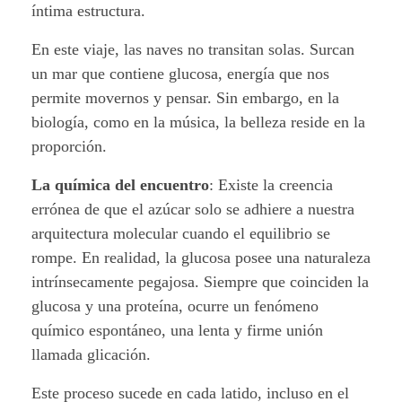
o
íntima estructura.
r
En este viaje, las naves no transitan solas. Surcan
i
un mar que contiene glucosa, energía que nos
permite movernos y pensar. Sin embargo, en la
a
biología, como en la música, la belleza reside en la
proporción.
d
u
La química del encuentro
: Existe la creencia
errónea de que el azúcar solo se adhiere a nuestra
l
arquitectura molecular cuando el equilibrio se
rompe. En realidad, la glucosa posee una naturaleza
c
intrínsecamente pegajosa. Siempre que coinciden la
e
glucosa y una proteína, ocurre un fenómeno
químico espontáneo, una lenta y firme unión
d
llamada glicación.
e
Este proceso sucede en cada latido, incluso en el