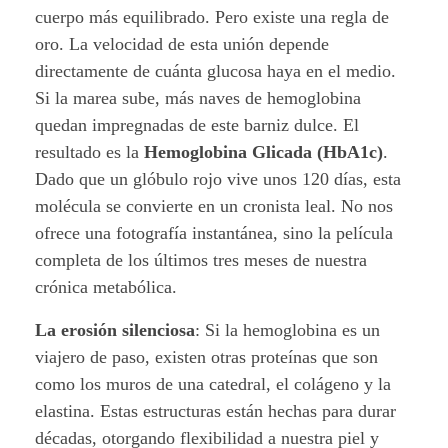
l
cuerpo más equilibrado. Pero existe una regla de
oro. La velocidad de esta unión depende
a
directamente de cuánta glucosa haya en el medio.
s
Si la marea sube, más naves de hemoglobina
quedan impregnadas de este barniz dulce. El
a
resultado es la
Hemoglobina Glicada (HbA1c)
.
n
Dado que un glóbulo rojo vive unos 120 días, esta
molécula se convierte en un cronista leal. No nos
g
ofrece una fotografía instantánea, sino la película
completa de los últimos tres meses de nuestra
r
crónica metabólica.
e
La erosión silenciosa
: Si la hemoglobina es un
viajero de paso, existen otras proteínas que son
como los muros de una catedral, el colágeno y la
elastina. Estas estructuras están hechas para durar
décadas, otorgando flexibilidad a nuestra piel y