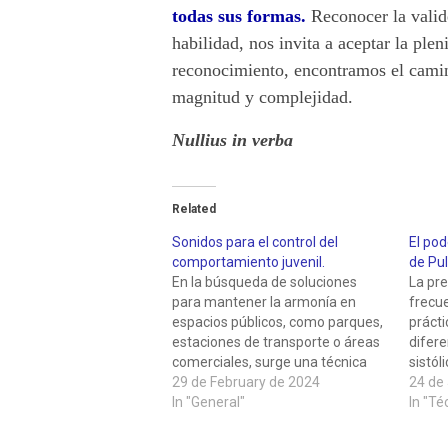
v
todas sus formas.
Reconocer la valid
habilidad, nos invita a aceptar la ple
i
reconocimiento, encontramos el camin
magnitud y complejidad.
d
Nullius in verba
a
.
Related
Sonidos para el control del
El pod
comportamiento juvenil.
de Pul
En la búsqueda de soluciones
La pre
para mantener la armonía en
frecu
espacios públicos, como parques,
prácti
estaciones de transporte o áreas
difere
comerciales, surge una técnica
sistól
controvertida: la utilización de
29 de February de 2024
diastó
24 de 
sonidos de alta frecuencia para
In "General"
aunque
In "Té
controlar el comportamiento de
inform
los jóvenes. Este enfoque, aunque
cardio