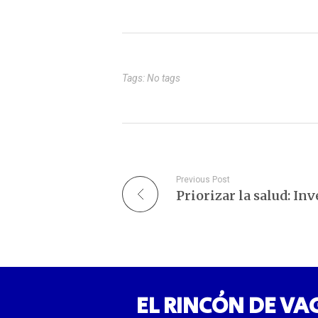
controvertido, ha ganado
especi
popularidad en algunos
diagn
establecimientos como una…
Tags: No tags
Previous Post
EL RINCÓN DE VA