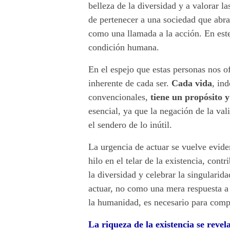
q
belleza de la diversidad y a valorar l
de pertenecer a una sociedad que abr
u
como una llamada a la acción. En est
e
condición humana.
z
En el espejo que estas personas nos of
inherente de cada ser.
Cada vida
, in
a
convencionales,
tiene un propósito 
d
esencial, ya que la negación de la val
el sendero de lo inútil.
e
La urgencia de actuar se vuelve evide
c
hilo en el telar de la existencia, con
a
la diversidad y celebrar la singularid
actuar, no como una mera respuesta a
d
la humanidad, es necesario para comp
a
La riqueza de la existencia se revel