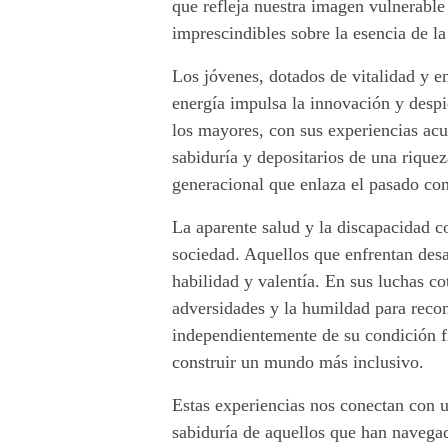
que refleja nuestra imagen vulnerable 
v
imprescindibles sobre la esencia de l
a
Los jóvenes, dotados de vitalidad y e
energía impulsa la innovación y despi
l
los mayores, con sus experiencias acu
u
sabiduría y depositarios de una rique
generacional que enlaza el pasado con
a
La aparente salud y la discapacidad 
b
sociedad. Aquellos que enfrentan desaf
l
habilidad y valentía. En sus luchas co
adversidades y la humildad para recon
e
independientemente de su condición fí
construir un mundo más inclusivo.
r
Estas experiencias nos conectan con u
i
sabiduría de aquellos que han navegad