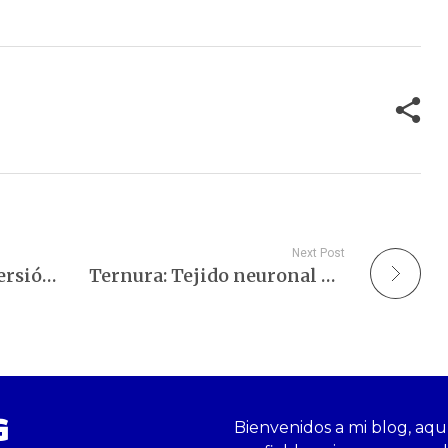
almente útil en el
sociedad trata a las personas
óstico y manejo de…
mayores…
Next Post
Priorizar la salud: Inversión en nuestro futuro.
Ternura: Tejido neuronal y elegancia emocional.
G
Bienvenidos a mi blog, aqu