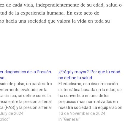
ez de cada vida, independientemente de su edad, salud o
nitud de la experiencia humana. En este acto de
o hacia una sociedad que valora la vida en toda su
er diagnóstico de la Presión
¿Frágil y mayor?: Por qué tu edad
so.
no define tu salud.
sión de pulso, un parámetro
El edadismo, esa discriminación
entemente evaluado en la
sistemática basada en la edad, se
ca clínica, se define como la
ha convertido en uno de los
ncia entre la presión arterial
prejuicios más normalizados en
ica (PAS) y la presión arterial
nuestra sociedad. La equiparación
lica (PAD). Esta medición,
July de 2024
automática entre edad avanzada
13 de November de 2024
 sencilla, proporciona
cnico"
y fragilidad representa uno de sus
In "General"
ación valiosa sobre la salud
aspectos más perniciosos,
vascular y es
afectando a la forma en que la