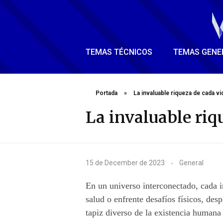
TEMAS TÉCNICOS
TEMAS GENE
Portada
»
La invaluable riqueza de cada vi
La invaluable riq
L
15 de December de 2023
General
a
En un universo interconectado, cada i
i
salud o enfrente desafíos físicos, des
tapiz diverso de la existencia humana
n