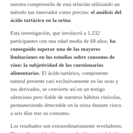
nuestra comprensión de esta relación utilizando un
l
método tan innovador como preciso:
el análisis del
l
ácido tartárico en la orina
.
a
Esta investigación, que involucró a 1.232
participantes con una edad media de 68 años,
ha
d
conseguido superar una de las mayores
limitaciones en los estudios sobre consumo de
e
vino: la subjetividad de los cuestionarios
l
alimentarios
. El ácido tartárico, componente
natural presente casi exclusivamente en las uvas y
v
sus derivados, se convierte así en un testigo
i
silencioso pero fiable de nuestros hábitos vinícolas,
permaneciendo detectable en la orina durante cinco
n
a seis días tras su consumo.
o
Los resultados son extraordinariamente reveladores.