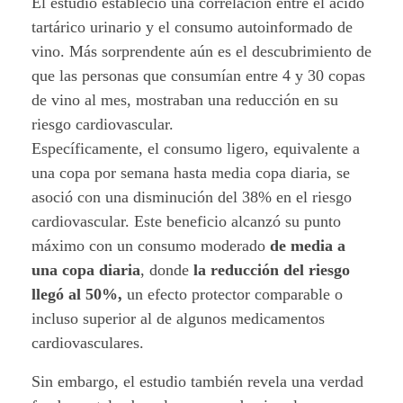
y
El estudio estableció una correlación entre el ácido
tartárico urinario y el consumo autoinformado de
l
vino. Más sorprendente aún es el descubrimiento de
a
que las personas que consumían entre 4 y 30 copas
de vino al mes, mostraban una reducción en su
s
riesgo cardiovascular.
a
Específicamente, el consumo ligero, equivalente a
una copa por semana hasta media copa diaria, se
l
asoció con una disminución del 38% en el riesgo
cardiovascular.
Este beneficio alcanzó su punto
u
máximo con un consumo moderado
de media a
d
una copa diaria
, donde
la reducción del riesgo
llegó al 50%,
un efecto protector comparable o
c
incluso superior al de algunos medicamentos
a
cardiovasculares.
r
Sin embargo, el estudio también revela una verdad