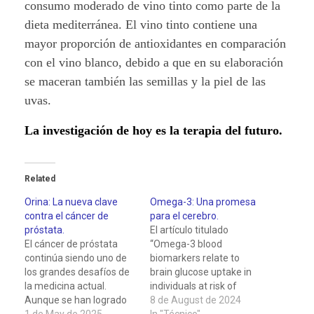
consumo moderado de vino tinto como parte de la
dieta mediterránea. El vino tinto contiene una
mayor proporción de antioxidantes en comparación
con el vino blanco, debido a que en su elaboración
se maceran también las semillas y la piel de las
uvas.
La investigación de hoy es la terapia del futuro.
Related
Orina: La nueva clave
Omega-3: Una promesa
contra el cáncer de
para el cerebro.
próstata.
El artículo titulado
El cáncer de próstata
“Omega-3 blood
continúa siendo uno de
biomarkers relate to
los grandes desafíos de
brain glucose uptake in
la medicina actual.
individuals at risk of
Aunque se han logrado
Alzheimer’s disease
8 de August de 2024
avances notables en su
1 de May de 2025
dementia” aborda una
In "Técnico"