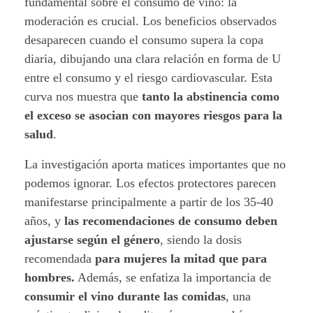
fundamental sobre el consumo de vino:
la
d
moderación es crucial
. Los beneficios observados
i
desaparecen cuando el consumo supera la copa
diaria, dibujando una clara relación en forma de U
o
entre el consumo y el riesgo cardiovascular. Esta
v
curva nos muestra que
tanto la abstinencia como
el exceso se asocian con mayores riesgos para la
a
salud
.
s
La investigación aporta matices importantes que no
podemos ignorar. Los efectos protectores parecen
c
manifestarse principalmente a partir de los 35-40
u
años, y
las recomendaciones de consumo deben
ajustarse según el género
, siendo
la dosis
l
recomendada
para mujeres la mitad que para
a
hombres
.
Además, se enfatiza la importancia de
consumir el vino
durante las comidas
, una
r