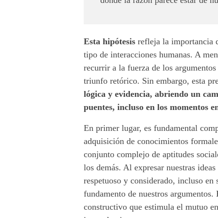
u
c
Esta hipótesis
refleja la importancia
tipo de interacciones humanas. A menu
a
recurrir a la fuerza de los argumentos
c
triunfo retórico. Sin embargo, esta p
lógica y evidencia, abriendo un ca
i
puentes, incluso en los momentos en
ó
En primer lugar, es fundamental com
n
adquisición de conocimientos formale
conjunto complejo de aptitudes socia
c
los demás. Al expresar nuestras ideas 
o
respetuoso y considerado, incluso en s
fundamento de nuestros argumentos. 
m
constructivo que estimula el mutuo en