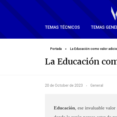
TEMAS TÉCNICOS
TEMAS GENE
Portada
»
La Educación como valor adicio
La Educación com
L
20 de October de 2023
General
a
E
Educación
, ese invaluable valor
d
donde la razón parece estar de nu