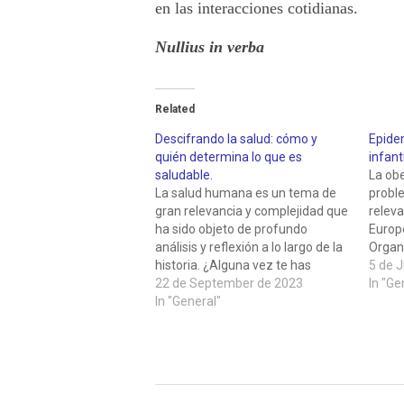
en las interacciones cotidianas.
Nullius in verba
Related
Descifrando la salud: cómo y
Epidem
quién determina lo que es
infanti
saludable.
La obe
La salud humana es un tema de
proble
gran relevancia y complejidad que
releva
ha sido objeto de profundo
Europ
análisis y reflexión a lo largo de la
Organi
historia. ¿Alguna vez te has
(OMS),
5 de 
preguntado quién realmente tiene
22 de September de 2023
españ
In "Ge
la autoridad para definir qué es
In "General"
obesid
saludable en un mundo donde la
Chipr
biología, la cultura y…
tiene