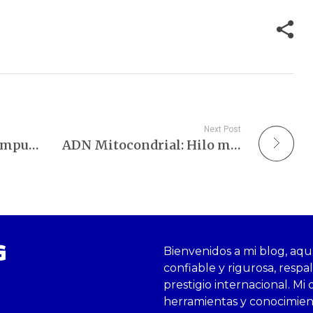
Next Post
Una vía inmunitaria impulsa el envejecimiento cerebral.
ADN Mitocondrial: Hilo materno en la evolución.
G
Bienvenidos a mi blog, aqu
confiable y rigurosa, respa
prestigio internacional. Mi 
herramientas y conocimie