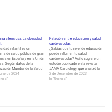
ia silenciosa: La obesidad
Relación entre educación y salud
l.
cardivascular.
sidad infantil es un
¿Sabías que tu nivel de educación
ma de salud pública de gran
puede influir en tu salud
ncia en España y en la Unión
cardiovascular? Así lo sugiere un
ea. Según datos de la
estudio publicado en la revista
zación Mundial de la Salud
JAMA Cardiology, que analizó la
 un 40% de los niños
June de 2024
relación entre el grado de
2 de December de 2023
oles tiene sobrepeso y
neral"
formación académica y el riesgo
In "General"
ad, cifra solo superada por
de sufrir enfermedades del
e en Europa. Esta epidemia
corazón o de los vasos
 consecuencias…
sanguíneos a lo largo de…