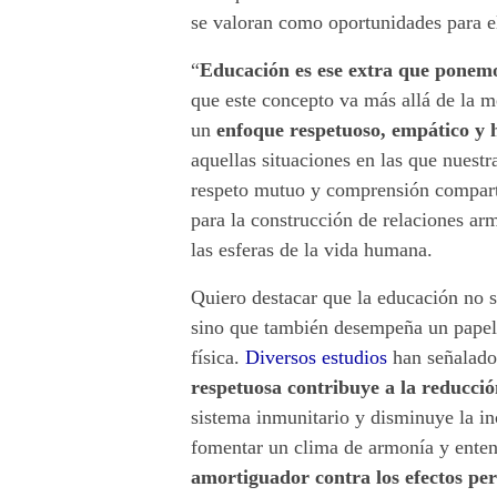
o
se valoran como oportunidades para el
n
“
Educación es ese extra que ponem
que este concepto va más allá de la m
a
un
enfoque respetuoso, empático y 
l
aquellas situaciones en las que nuestra
respeto mutuo y comprensión comparti
.
para la construcción de relaciones ar
las esferas de la vida humana.
Quiero destacar que la educación no 
sino que también desempeña un papel 
física.
Diversos estudios
han señalado
respetuosa contribuye a la reducción
sistema inmunitario y disminuye la in
fomentar un clima de armonía y ente
amortiguador contra los efectos pern