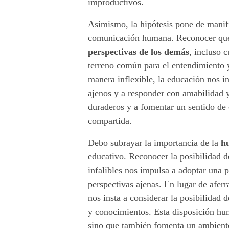
o
improductivos.
v
Asimismo, la hipótesis pone de manifi
comunicación humana. Reconocer que
a
perspectivas de los demás
, incluso 
l
terreno común para el entendimiento y
manera inflexible, la educación nos i
o
ajenos y a responder con amabilidad y
duraderos y a fomentar un sentido de
r
compartida.
a
Debo subrayar la importancia de la
hu
d
educativo. Reconocer la posibilidad d
infalibles nos impulsa a adoptar una p
i
perspectivas ajenas. En lugar de afer
c
nos insta a considerar la posibilidad 
y conocimientos. Esta disposición hu
i
sino que también fomenta un ambiente 