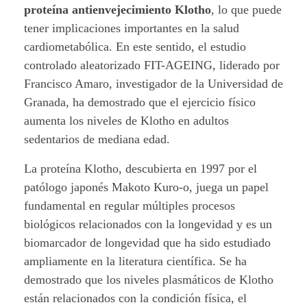
proteína antienvejecimiento Klotho
, lo que puede
O
tener implicaciones importantes en la salud
:
cardiometabólica. En este sentido, el estudio
controlado aleatorizado FIT-AGEING, liderado por
A
Francisco Amaro, investigador de la Universidad de
Granada, ha demostrado que el ejercicio físico
l
aumenta los niveles de Klotho en adultos
i
sedentarios de mediana edad.
a
La proteína Klotho, descubierta en 1997 por el
patólogo japonés Makoto Kuro-o, juega un papel
d
fundamental en regular múltiples procesos
o
biológicos relacionados con la longevidad y es un
biomarcador de longevidad que ha sido estudiado
a
ampliamente en la literatura científica. Se ha
n
demostrado que los niveles plasmáticos de Klotho
están relacionados con la condición física, el