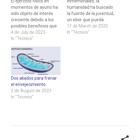
El ejercicio físico en
inmemoriales, la
momentos de ayuno ha
humanidad ha buscado
sido objeto de interés
la fuente de la juventud,
creciente debido a los
un elixir que pueda
posibles beneficios que
detener el inexorable
11 de March de 2025
puede aportar a la salud.
4 de July de 2023
avance del tiempo y
In "Técnico"
Además de los efectos
In "Técnico"
prolongar la vida en
conocidos del ejercicio
plenitud. Si bien la
en el metabolismo, la
inmortalidad sigue
fuerza muscular y la
siendo un sueño
resistencia
inalcanzable, la ciencia
cardiovascular, se ha
ha comenzado a
descubierto que el
desentrañar los
Dos aliados para frenar
ejercicio durante el
complejos mecanismos
el envejecimiento.
ayuno…
biológicos que rigen el…
2 de August de 2023
In "Técnico"