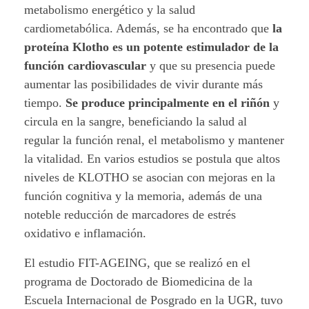
t
metabolismo energético y la salud
i
cardiometabólica. Además, se ha encontrado que
la
proteína Klotho es un potente estimulador de la
e
función cardiovascular
y que su presencia puede
aumentar las posibilidades de vivir durante más
n
tiempo.
Se produce principalmente en el riñón
y
v
circula en la sangre, beneficiando la salud al
regular la función renal, el metabolismo y mantener
e
la vitalidad. En varios estudios se postula que altos
j
niveles de KLOTHO se asocian con mejoras en la
función cognitiva y la memoria, además de una
e
noteble reducción de marcadores de estrés
c
oxidativo e inflamación.
i
El estudio FIT-AGEING, que se realizó en el
programa de Doctorado de Biomedicina de la
m
Escuela Internacional de Posgrado en la UGR, tuvo