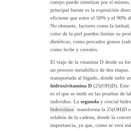
r
cuerpo puede sintetizar por sí mismo, 
principal fuente es la exposición direct
e
eficiente que entre el 50% y el 90% d
l
No obstante, factores como la latitud, 
color de la piel pueden limitar su pr
a
dietéticas, como pescados grasos (sal
como leche y cereales.
v
i
El viaje de la vitamina D desde su fo
un proceso metabólico de dos etapas.
t
transportada al hígado, donde sufre u
hidroxivitamina D
(25(OH)D). Este me
a
es el que se mide en las pruebas de l
m
individuo. La
segunda
y crucial hidro
hidroxilasa
transforma la 25(OH)D en
i
eslabón de la cadena, donde la convers
n
importancia, ya que, como se verá má