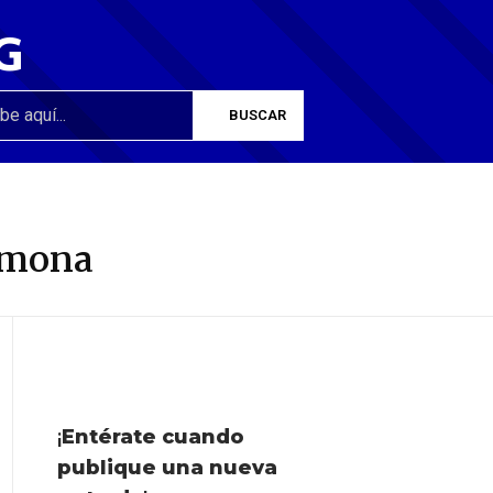
G
ormona
¡
Entérate cuando
publique una nueva