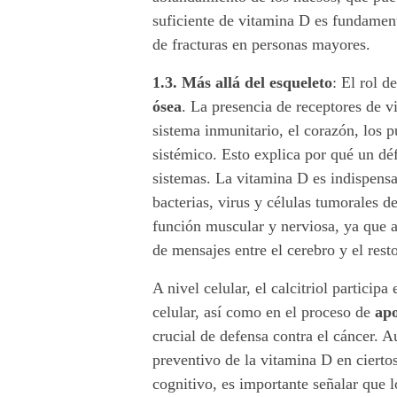
suficiente de vitamina D es fundament
h
de fracturas en personas mayores.
o
1.3. Más allá del esqueleto
:
El rol d
r
ósea
. La presencia de receptores de v
sistema inmunitario, el corazón, los 
m
sistémico. Esto explica por qué un dé
o
sistemas. La vitamina D es indispens
bacterias, virus y células tumorales d
n
función muscular y nerviosa, ya que a
a
de mensajes entre el cerebro y el rest
A nivel celular, el calcitriol participa
celular, así como en el proceso de
apo
crucial de defensa contra el cáncer. 
preventivo de la vitamina D en ciertos 
cognitivo, es importante señalar que 