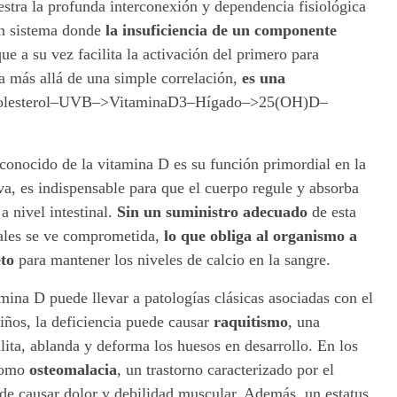
tra la profunda interconexión y dependencia fisiológica
un sistema donde
la insuficiencia de un componente
que a su vez facilita la activación del primero para
 va más allá de una simple correlación,
es una
colesterol–UVB–>VitaminaD3–Hígado–>25(OH)D–
conocido de la vitamina D es su función primordial en la
tiva, es indispensable para que el cuerpo regule y absorba
 a nivel intestinal.
Sin un suministro adecuado
de esta
rales se ve comprometida,
lo que obliga al organismo a
eto
para mantener los niveles de calcio en la sangre.
mina D puede llevar a patologías clásicas asociadas con el
niños, la deficiencia puede causar
raquitismo
, una
ita, ablanda y deforma los huesos en desarrollo. En los
 como
osteomalacia
, un trastorno caracterizado por el
de causar dolor y debilidad muscular. Además, un estatus