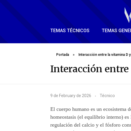
TEMAS TÉCNICOS
TEMAS GENE
Portada
»
Interacción entre la vitamina D
Interacción entre
I
9 de February de 2026
Técnico
n
El cuerpo humano es un ecosistema de
t
homeostasis (el equilibrio interno) es 
regulación del calcio y el fósforo co
e