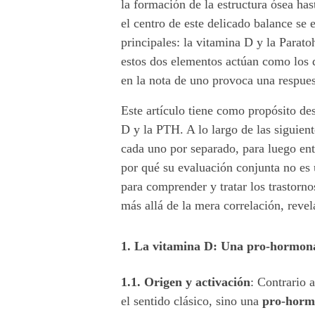
la formación de la estructura ósea has
r
el centro de este delicado balance se 
principales: la vitamina D y la Para
a
estos dos elementos actúan como los 
c
en la nota de uno provoca una respues
c
Este artículo tiene como propósito de
D y la PTH. A lo largo de las siguient
i
cada uno por separado, para luego ent
por qué su evaluación conjunta no es
ó
para comprender y tratar los trastorno
n
más allá de la mera correlación, revel
e
1. La vitamina D: Una pro-hormona
n
1.1. Origen y activación
:
Contrario a
t
el sentido clásico, sino una
pro-hormo