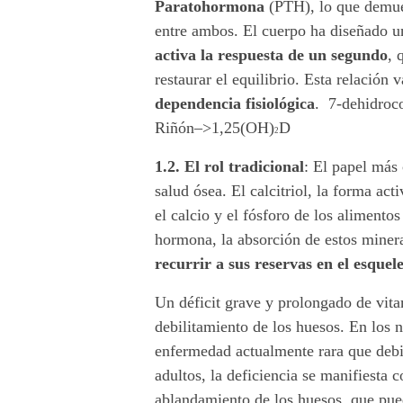
Paratohormona
(PTH), lo que demues
a
entre ambos. El cuerpo ha diseñado 
D
activa la respuesta de un segundo
, 
restaurar el equilibrio. Esta relación
y
dependencia fisiológica
.
7-dehidro
l
Riñón–>1,25(OH)
D
2
a
1.2. El rol tradicional
:
El papel más 
salud ósea. El calcitriol, la forma ac
p
el calcio y el fósforo de los alimentos
hormona, la absorción de estos mine
a
recurrir a sus reservas en el esquel
r
Un déficit grave y prolongado de vita
a
debilitamiento de los huesos. En los 
enfermedad actualmente rara que debil
t
adultos, la deficiencia se manifiesta
o
ablandamiento de los huesos, que pue