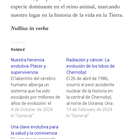
especie dominante en el reino animal, marcando
nuestro lugar en la historia de la vida en la Tierra.
Nullius in verba
Related
Nuestra herencia
Radiación y cáncer: La
evolutiva: Placer y
evolución de los lobos de
supervivencia.
Chernobyl.
El laberinto del cerebro
El 26 de abril de 1986,
humano alberga un
ocurrió el peor accidente
sistema que ha sido
nuclear de la historia en
esculpido por millones de
la central de Chernobyl,
años de evolución: el
al norte de Ucrania. Una
sistema de
4 de October de 2024
explosión liberó una
14 de February de 2024
recompensas. Este
In "General"
nube de material
In "General"
mecanismo neurológico,
radiactivo que se
Una clave evolutiva para
refinado a través de
extendió por Europa y
la salud y la convivencia
incontables
afectó a millones de