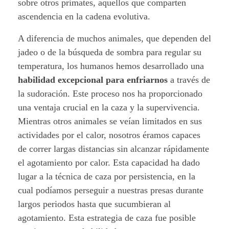
d
sobre otros primates, aquellos que comparten
ascendencia en la cadena evolutiva.
o
A diferencia de muchos animales, que dependen del
r
jadeo o de la búsqueda de sombra para regular su
,
temperatura, los humanos hemos desarrollado una
habilidad excepcional para enfriarnos
a través de
u
la sudoración. Este proceso nos ha proporcionado
una ventaja crucial en la caza y la supervivencia.
n
Mientras otros animales se veían limitados en sus
a
actividades por el calor, nosotros éramos capaces
de correr largas distancias sin alcanzar rápidamente
v
el agotamiento por calor. Esta capacidad ha dado
e
lugar a la técnica de caza por persistencia, en la
cual podíamos perseguir a nuestras presas durante
n
largos periodos hasta que sucumbieran al
t
agotamiento. Esta estrategia de caza fue posible