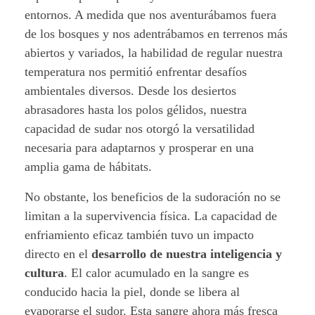
entornos. A medida que nos aventurábamos fuera
a
de los bosques y nos adentrábamos en terrenos más
p
abiertos y variados, la habilidad de regular nuestra
temperatura nos permitió enfrentar desafíos
a
ambientales diversos. Desde los desiertos
r
abrasadores hasta los polos gélidos, nuestra
capacidad de sudar nos otorgó la versatilidad
a
necesaria para adaptarnos y prosperar en una
amplia gama de hábitats.
l
No obstante, los beneficios de la sudoración no se
a
limitan a la supervivencia física. La capacidad de
H
enfriamiento eficaz también tuvo un impacto
directo en el
desarrollo de nuestra inteligencia y
u
cultura
. El calor acumulado en la sangre es
m
conducido hacia la piel, donde se libera al
evaporarse el sudor. Esta sangre ahora más fresca