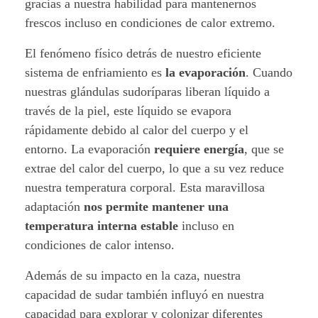
gracias a nuestra habilidad para mantenernos
a
frescos incluso en condiciones de calor extremo.
j
El fenómeno físico detrás de nuestro eficiente
a
sistema de enfriamiento es
la evaporación
. Cuando
nuestras glándulas sudoríparas liberan líquido a
e
través de la piel, este líquido se evapora
v
rápidamente debido al calor del cuerpo y el
entorno. La evaporación
requiere energía
, que se
o
extrae del calor del cuerpo, lo que a su vez reduce
nuestra temperatura corporal. Esta maravillosa
l
adaptación
nos permite mantener una
u
temperatura interna estable
incluso en
condiciones de calor intenso.
t
Además de su impacto en la caza, nuestra
i
capacidad de sudar también influyó en nuestra
v
capacidad para explorar y colonizar diferentes