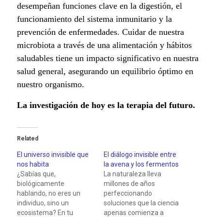
desempeñan funciones clave en la digestión, el
m
funcionamiento del sistema inmunitario y la
prevención de enfermedades. Cuidar de nuestra
i
microbiota a través de una alimentación y hábitos
c
saludables tiene un impacto significativo en nuestra
salud general, asegurando un equilibrio óptimo en
r
nuestro organismo.
o
La investigación de hoy es la terapia del futuro.
o
r
Related
El universo invisible que
El diálogo invisible entre
g
nos habita
la avena y los fermentos
¿Sabías que,
La naturaleza lleva
a
biológicamente
millones de años
hablando, no eres un
perfeccionando
n
individuo, sino un
soluciones que la ciencia
ecosistema? En tu
apenas comienza a