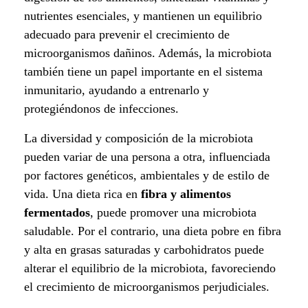
f
nutrientes esenciales, y mantienen un equilibrio
a
adecuado para prevenir el crecimiento de
microorganismos dañinos. Además, la microbiota
s
también tiene un papel importante en el sistema
c
inmunitario, ayudando a entrenarlo y
protegiéndonos de infecciones.
i
La diversidad y composición de la microbiota
n
pueden variar de una persona a otra, influenciada
a
por factores genéticos, ambientales y de estilo de
vida. Una dieta rica en
fibra y alimentos
n
fermentados
, puede promover una microbiota
saludable. Por el contrario, una dieta pobre en fibra
t
y alta en grasas saturadas y carbohidratos puede
e
alterar el equilibrio de la microbiota, favoreciendo
el crecimiento de microorganismos perjudiciales.
e