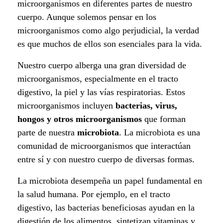
microorganismos en diferentes partes de nuestro
r
cuerpo. Aunque solemos pensar en los
microorganismos como algo perjudicial, la verdad
h
es que muchos de ellos son esenciales para la vida.
u
Nuestro cuerpo alberga una gran diversidad de
m
microorganismos, especialmente en el tracto
digestivo, la piel y las vías respiratorias. Estos
a
microorganismos incluyen
bacterias, virus,
hongos y otros microorganismos
que forman
n
parte de nuestra
microbiota
. La microbiota es una
o
comunidad de microorganismos que interactúan
entre sí y con nuestro cuerpo de diversas formas.
:
La microbiota desempeña un papel fundamental en
U
la salud humana. Por ejemplo, en el tracto
n
digestivo, las bacterias beneficiosas ayudan en la
digestión de los alimentos, sintetizan vitaminas y