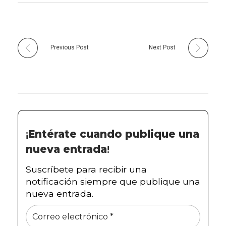
l
i
Previous Post
Next Post
b
r
i
o
¡
Entérate cuando publique una
.
nueva entrada
!
Suscríbete para recibir una
notificación siempre que publique una
nueva entrada.