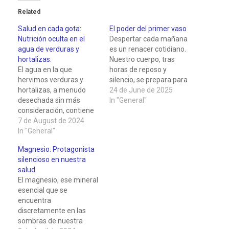
Related
Salud en cada gota:
El poder del primer vaso
Nutrición oculta en el
Despertar cada mañana
agua de verduras y
es un renacer cotidiano.
hortalizas.
Nuestro cuerpo, tras
El agua en la que
horas de reposo y
hervimos verduras y
silencio, se prepara para
hortalizas, a menudo
enfrentar un nuevo día.
24 de June de 2025
desechada sin más
En ese instante, un gesto
In "General"
consideración, contiene
tan simple como beber
una riqueza de
7 de August de 2024
un vaso de agua puede
nutrientes que puede
In "General"
transformarse en un
aportar beneficios
acto de cuidado hacia
Magnesio: Protagonista
significativos para la
nuestra salud, con
silencioso en nuestra
salud. Aprovechar esta
efectos que trascienden
salud.
agua, en lugar de tirarla,
lo…
El magnesio, ese mineral
puede transformar
esencial que se
nuestra rutina culinaria
encuentra
en un proceso más
discretamente en las
sostenible y saludable. A
sombras de nuestra
continuación, expondré…