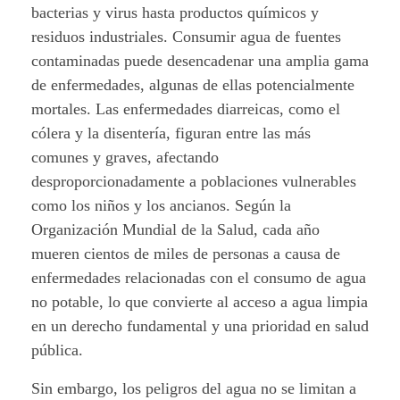
a
bacterias y virus hasta productos químicos y
l
residuos industriales. Consumir agua de fuentes
contaminadas puede desencadenar una amplia gama
u
de enfermedades, algunas de ellas potencialmente
mortales. Las enfermedades diarreicas, como el
d
cólera y la disentería, figuran entre las más
,
comunes y graves, afectando
desproporcionadamente a poblaciones vulnerables
V
como los niños y los ancianos. Según la
i
Organización Mundial de la Salud, cada año
mueren cientos de miles de personas a causa de
d
enfermedades relacionadas con el consumo de agua
a
no potable, lo que convierte al acceso a agua limpia
en un derecho fundamental y una prioridad en salud
y
pública.
P
Sin embargo, los peligros del agua no se limitan a