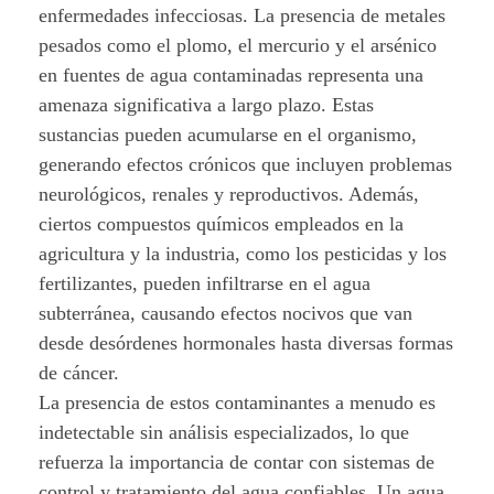
e
enfermedades infecciosas. La presencia de metales
pesados como el plomo, el mercurio y el arsénico
l
en fuentes de agua contaminadas representa una
i
amenaza significativa a largo plazo. Estas
sustancias pueden acumularse en el organismo,
g
generando efectos crónicos que incluyen problemas
neurológicos, renales y reproductivos. Además,
r
ciertos compuestos químicos empleados en la
o
agricultura y la industria, como los pesticidas y los
fertilizantes, pueden infiltrarse en el agua
.
subterránea, causando efectos nocivos que van
desde desórdenes hormonales hasta diversas formas
de cáncer.
La presencia de estos contaminantes a menudo es
indetectable sin análisis especializados, lo que
refuerza la importancia de contar con sistemas de
control y tratamiento del agua confiables. Un agua