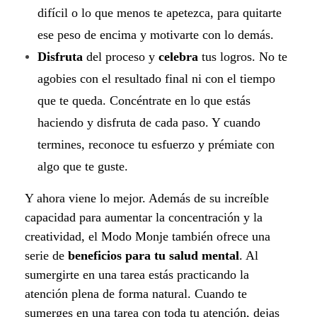
l
difícil o lo que menos te apetezca, para quitarte
u
ese peso de encima y motivarte con lo demás.
Disfruta
del proceso y
celebra
tus logros. No te
d
agobies con el resultado final ni con el tiempo
m
que te queda. Concéntrate en lo que estás
e
haciendo y disfruta de cada paso. Y cuando
termines, reconoce tu esfuerzo y prémiate con
n
algo que te guste.
t
Y ahora viene lo mejor. Además de su increíble
a
capacidad para aumentar la concentración y la
creatividad, el Modo Monje también ofrece una
l
serie de
beneficios para tu salud mental
. Al
.
sumergirte en una tarea estás practicando la
atención plena de forma natural. Cuando te
sumerges en una tarea con toda tu atención, dejas