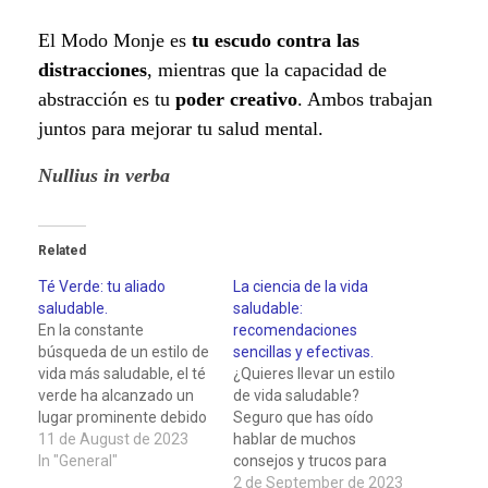
El Modo Monje es
tu escudo contra las
distracciones
, mientras que la capacidad de
abstracción es tu
poder creativo
. Ambos trabajan
juntos para mejorar tu salud mental.
Nullius in verba
Related
Té Verde: tu aliado
La ciencia de la vida
saludable.
saludable:
En la constante
recomendaciones
búsqueda de un estilo de
sencillas y efectivas.
vida más saludable, el té
¿Quieres llevar un estilo
verde ha alcanzado un
de vida saludable?
lugar prominente debido
Seguro que has oído
a sus incontables
11 de August de 2023
hablar de muchos
beneficios para el
In "General"
consejos y trucos para
cuerpo. Acompáñame
conseguirlo, pero ¿sabes
2 de September de 2023