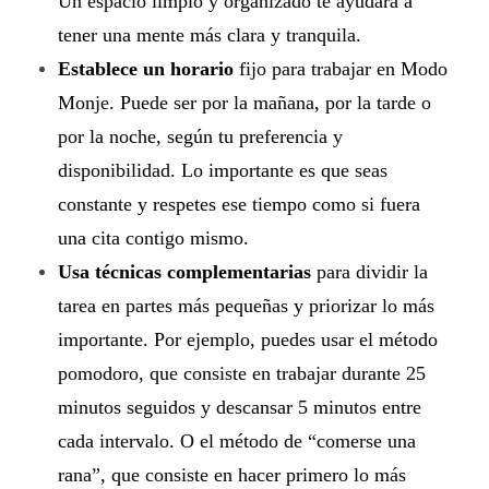
Un espacio limpio y organizado te ayudará a
v
tener una mente más clara y tranquila.
Establece un horario
fijo para trabajar en Modo
i
Monje. Puede ser por la mañana, por la tarde o
d
por la noche, según tu preferencia y
a
disponibilidad. Lo importante es que seas
constante y respetes ese tiempo como si fuera
d
una cita contigo mismo.
y
Usa técnicas complementarias
para dividir la
tarea en partes más pequeñas y priorizar lo más
t
importante. Por ejemplo, puedes usar el método
u
pomodoro, que consiste en trabajar durante 25
s
minutos seguidos y descansar 5 minutos entre
cada intervalo. O el método de “comerse una
a
rana”, que consiste en hacer primero lo más