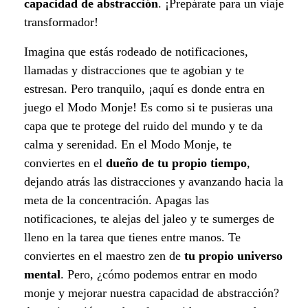
o
capacidad de abstracción
. ¡Prepárate para un viaje
transformador!
q
Imagina que estás rodeado de notificaciones,
u
llamadas y distracciones que te agobian y te
e
estresan. Pero tranquilo, ¡aquí es donde entra en
juego el Modo Monje! Es como si te pusieras una
p
capa que te protege del ruido del mundo y te da
calma y serenidad. En el Modo Monje, te
o
conviertes en el
dueño de tu propio tiempo
,
t
dejando atrás las distracciones y avanzando hacia la
meta de la concentración. Apagas las
e
notificaciones, te alejas del jaleo y te sumerges de
n
lleno en la tarea que tienes entre manos. Te
conviertes en el maestro zen de
tu propio universo
c
mental
. Pero, ¿cómo podemos entrar en modo
i
monje y mejorar nuestra capacidad de abstracción?