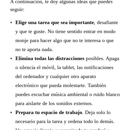
A continuación, te doy algunas ideas que puedes
a
seguir:
t
Elige una tarea que sea importante
, desafiante
u
y que te guste. No tiene sentido entrar en modo
monje para hacer algo que no te interesa o que
p
no te aporta nada.
r
Elimina todas las distracciones
posibles. Apaga
o
o silencia el móvil, la tablet, las notificaciones
del ordenador y cualquier otro aparato
d
electrónico que pueda molestarte. También
u
puedes escuchar música ambiental o ruido blanco
c
para aislarte de los sonidos externos.
Prepara tu espacio de trabajo
. Deja solo lo
t
necesario para la tarea y ordena todo lo demás.
i