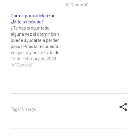
en un recorrido a través
cuáles son los que
In "General"
de los efectos que esta
realmente funcionan y
Dormir para adelgazar:
antigua bebida tiene en
tienen una base
¿Mito o realidad?
nuestra salud y
científica? En este
¿Te has preguntado
bienestar. Los beneficios
artículo te voy a contar
alguna vez si dormir bien
del té…
algunas
puede ayudarte a perder
recomendaciones que
peso? Pues la respuesta
puedes seguir para
es que sí, y no se trata de
mejorar tu salud física y…
ningún truco mágico ni
16 de February de 2024
de ninguna leyenda
In "General"
urbana. El sueño es un
factor clave para la salud
y el bienestar, y también
para el control del…
Tags: No tags