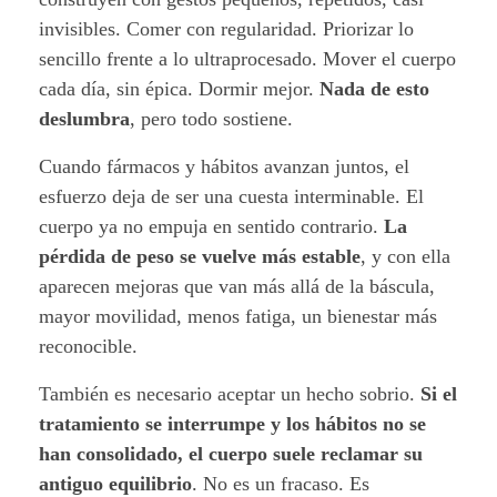
invisibles. Comer con regularidad. Priorizar lo
h
sencillo frente a lo ultraprocesado. Mover el cuerpo
á
cada día, sin épica. Dormir mejor.
Nada de esto
deslumbra
, pero todo sostiene.
b
Cuando fármacos y hábitos avanzan juntos, el
i
esfuerzo deja de ser una cuesta interminable. El
t
cuerpo ya no empuja en sentido contrario.
La
pérdida de peso se vuelve más estable
, y con ella
o
aparecen mejoras que van más allá de la báscula,
s
mayor movilidad, menos fatiga, un bienestar más
reconocible.
y
También es necesario aceptar un hecho sobrio.
Si el
o
tratamiento se interrumpe y los hábitos no se
b
han consolidado, el cuerpo suele reclamar su
antiguo equilibrio
. No es un fracaso. Es