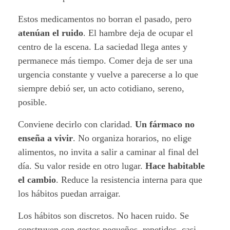
a
Estos medicamentos no borran el pasado, pero
:
atenúan el ruido
. El hambre deja de ocupar el
centro de la escena. La saciedad llega antes y
F
permanece más tiempo. Comer deja de ser una
á
urgencia constante y vuelve a parecerse a lo que
siempre debió ser, un acto cotidiano, sereno,
r
posible.
m
Conviene decirlo con claridad.
Un fármaco no
a
enseña a vivir
. No organiza horarios, no elige
alimentos, no invita a salir a caminar al final del
c
día. Su valor reside en otro lugar.
Hace habitable
el cambio
. Reduce la resistencia interna para que
o
los hábitos puedan arraigar.
s
Los hábitos son discretos. No hacen ruido. Se
,
construyen con gestos pequeños, repetidos, casi