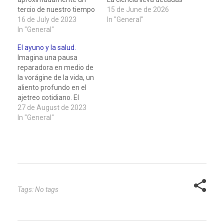
tercio de nuestro tiempo
buscando explicación a
15 de June de 2026
durmiendo, pero ¿por
16 de July de 2023
ese giro, y lo que ha
In "General"
qué? ¿Es solo para
In "General"
encontrado es
descansar o hay algo
fascinante: el declive no
El ayuno y la salud.
más detrás de esa
comienza cuando lo
Imagina una pausa
necesidad de dormir? La
sentimos, sino mucho
reparadora en medio de
respuesta es que no
antes, en el interior
la vorágine de la vida, un
dormimos únicamente
silencioso de cada célula.
aliento profundo en el
para descansar, aunque
ajetreo cotidiano. El
el descanso sea lo que
ayuno, una práctica de
27 de August de 2023
más…
raíces milenarias, ha
In "General"
encontrado su lugar en el
mundo moderno como
un método para
rejuvenecer y revitalizar
nuestro organismo.
¿Cómo es que un
período de ayuno…
Tags: No tags