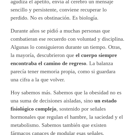
e
agudiza el apetito, envía al cerebro un mensaje
sencillo y persistente, conviene recuperar lo
r
perdido. No es obstinación. Es biología.
p
Durante años se pidió a muchas personas que
o
combatieran ese recuerdo con voluntad y disciplina.
Algunas lo consiguieron durante un tiempo. Otras,
r
la mayoría, descubrieron que
el cuerpo siempre
encontraba el camino de regreso
. La balanza
e
parecía tener memoria propia, como si guardara
c
una cifra a la que volver.
u
Hoy sabemos más. Sabemos que la obesidad no es
una suma de decisiones aisladas, sino
un estado
e
fisiológico complejo
, sostenido por señales
r
hormonales que regulan el hambre, la saciedad y el
metabolismo. Sabemos también que existen
d
fármacos capaces de modular esas señales.