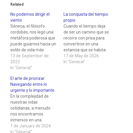
Related
No podemos dirigir el
La conquista del tiempo
viento.
propio
Séneca, el filósofo
Cuando el tiempo deja
cordobés, nos legó una
de ser un camino que se
metáfora poderosa que
recorre con prisa para
puede guiarnos hacia un
convertirse en una
estilo de vida más
estancia que se habita
saludable: "No podemos
13 de September de
con calma. Una reflexión
17 de May de 2026
dirigir el viento, pero
2023
sobre la verdadera
In "General"
podemos orientar las
In "General"
libertad.
velas". A lo largo de este
El arte de priorizar:
artículo exploraré cómo
Navegando entre lo
esta frase se relaciona
urgente y lo importante.
con la salud y cómo el
En la complejidad de
ambiente familiar y…
nuestras vidas
cotidianas, a menudo
nos encontramos
inmersos en una
vorágine de actividades y
1 de January de 2024
responsabilidades. En
In "General"