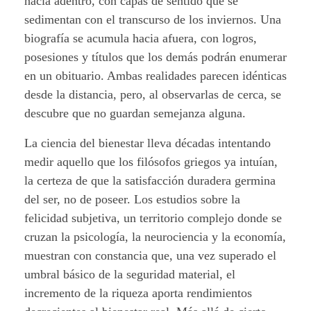
d
hacia adentro, con capas de sentido que se
sedimentan con el transcurso de los inviernos. Una
e
biografía se acumula hacia afuera, con logros,
l
posesiones y títulos que los demás podrán enumerar
en un obituario. Ambas realidades parecen idénticas
o
desde la distancia, pero, al observarlas de cerca, se
descubre que no guardan semejanza alguna.
i
n
La ciencia del bienestar lleva décadas intentando
medir aquello que los filósofos griegos ya intuían,
v
la certeza de que la satisfacción duradera germina
del ser, no de poseer. Los estudios sobre la
i
felicidad subjetiva, un territorio complejo donde se
s
cruzan la psicología, la neurociencia y la economía,
muestran con constancia que, una vez superado el
i
umbral básico de la seguridad material, el
b
incremento de la riqueza aporta rendimientos