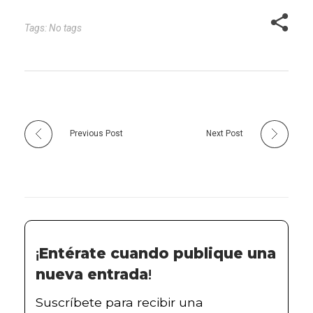
recomendaciones que
puedes seguir para
Tags: No tags
mejorar tu salud física y…
Previous Post
Next Post
¡
Entérate cuando publique una
nueva entrada
!
Suscríbete para recibir una