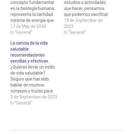
concepto fundamental
estudios o actividades
en la fisiología humana,
que hacer, pensamos
representa la cantidad
que podemos sacrificar
mínima de energía que
unas horas de sueño
19 de September de
nuestro cuerpo necesita
17 de May de 2024
para aprovechar mejor el
2023
para mantener sus
In "General"
tiempo. Sin embargo,
In "General"
funciones vitales
esta es una decisión muy
La ciencia de la vida
mientras está en reposo
poco saludable, ya que
saludable:
absoluto, en un estado
dormir no es un lujo, sino
recomendaciones
de ayuno y en un entorno
una necesidad vital para
sencillas y efectivas.
térmico neutro (no es
nuestro organismo.
¿Quieres llevar un estilo
necesario utilizar energia
Dormir bien no…
de vida saludable?
para mantener nuestra
Seguro que has oído
temoeratura).…
hablar de muchos
consejos y trucos para
conseguirlo, pero ¿sabes
2 de September de 2023
cuáles son los que
In "General"
realmente funcionan y
tienen una base
científica? En este
artículo te voy a contar
algunas