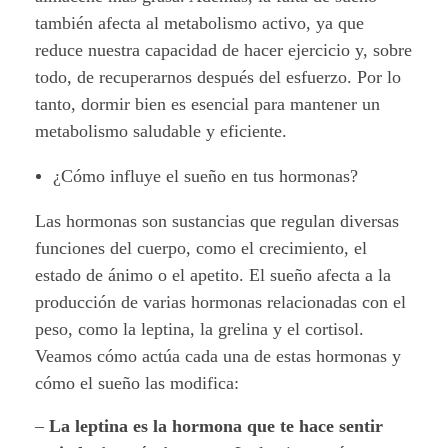
r
también afecta al metabolismo activo, ya que
reduce nuestra capacidad de hacer ejercicio y, sobre
e
todo, de recuperarnos después del esfuerzo. Por lo
a
tanto, dormir bien es esencial para mantener un
metabolismo saludable y eficiente.
l
¿Cómo influye el sueño en tus hormonas?
i
d
Las hormonas son sustancias que regulan diversas
funciones del cuerpo, como el crecimiento, el
a
estado de ánimo o el apetito. El sueño afecta a la
producción de varias hormonas relacionadas con el
d
peso, como la leptina, la grelina y el cortisol.
?
Veamos cómo actúa cada una de estas hormonas y
cómo el sueño las modifica:
–
La leptina es la hormona que te hace sentir