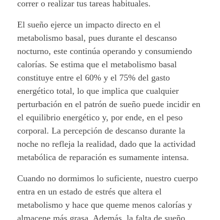
a
correr o realizar tus tareas habituales.
z
El sueño ejerce un impacto directo en el
metabolismo basal, pues durante el descanso
a
nocturno, este continúa operando y consumiendo
r
calorías. Se estima que el metabolismo basal
constituye entre el 60% y el 75% del gasto
:
energético total, lo que implica que cualquier
¿
perturbación en el patrón de sueño puede incidir en
el equilibrio energético y, por ende, en el peso
M
corporal. La percepción de descanso durante la
i
noche no refleja la realidad, dado que la actividad
metabólica de reparación es sumamente intensa.
t
Cuando no dormimos lo suficiente, nuestro cuerpo
o
entra en un estado de estrés que altera el
o
metabolismo y hace que queme menos calorías y
almacene más grasa. Además, la falta de sueño