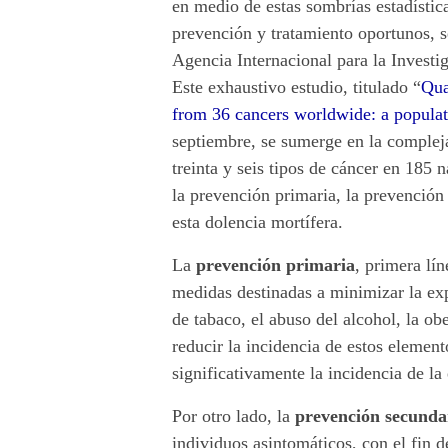
en medio de estas sombrías estadístic
f
prevención y tratamiento oportunos, s
Agencia Internacional para la Invest
í
Este exhaustivo estudio, titulado “
Qua
o
from 36 cancers worldwide: a populat
septiembre, se sumerge en la compleja
s
treinta y seis tipos de cáncer en 185 
la prevención primaria, la prevención 
d
esta dolencia mortífera.
e
La
prevención primaria
, primera lín
l
medidas destinadas a minimizar la ex
de tabaco, el abuso del alcohol, la ob
c
reducir la incidencia de estos elemen
á
significativamente la incidencia de l
n
Por otro lado, la
prevención secunda
individuos asintomáticos, con el fin de