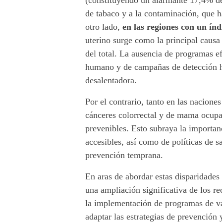
(constituyendo un alarmante 17,4% de
e
de tabaco y a la contaminación, que h
otro lado,
en las regiones con un
índ
r
uterino surge como la principal caus
a
del total. La ausencia de programas e
humano y de campañas de detección ha
n
desalentadora.
z
Por el contrario, tanto en las nacione
a
cánceres colorrectal y de mama ocup
prevenibles. Esto subraya la importan
!
accesibles, así como de políticas de 
prevención temprana.
En aras de abordar estas disparidades 
una ampliación significativa de los re
la implementación de programas de va
adaptar las estrategias de prevención 