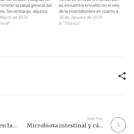
ometer la salud general del
se encuentra envuelto en el velo
nte. Sin embargo, algunos
de la incertidumbre en cuanto a
mientos oncológicos pueden
 March de 2024
sus causas. La genética, la dieta y
10 de January de 2024
 efectos secundarios
neral"
el estilo de vida han emergido
In "Técnico"
eados, como la disfunción
como posibles factores de riesgo,
ca relacionada con la
y en este…
a contra el cáncer (CTRCD),
esgo cardíaco que puede
…
Next Post
Un baño de bienestar en la naturaleza.
Microbiota intestinal y cáncer: una relación compleja y sorprendente.