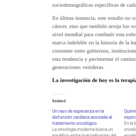
sociodemográficas específicas de cada
En última instancia, este estudio no s
cáncer, sino que también arroja luz s
nivel mundial para combatir esta enf
marca indeleble en la historia de la
constante entre gobiernos, institucion
esta tendencia y pavimentar el camino
generaciones venideras.
La investigación de hoy es la terapi
Related
Un rayo de esperanza en la
Quimio
disfunción cardíaca asociada al
esper
tratamiento oncológico.
En la 
La oncología moderna busca un
oncól
equilibrio entre la erradicación del
erradi