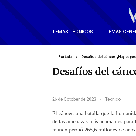
TEMAS TÉCNICOS
TEMAS GENE
Portada
»
Desafíos del cáncer: ¡Hay esper
Desafíos del cánc
D
26 de October de 2023
Técnico
e
El cáncer, una batalla que la humanid
s
de las amenazas más acuciantes para l
mundo perdió 265,6 millones de años 
a