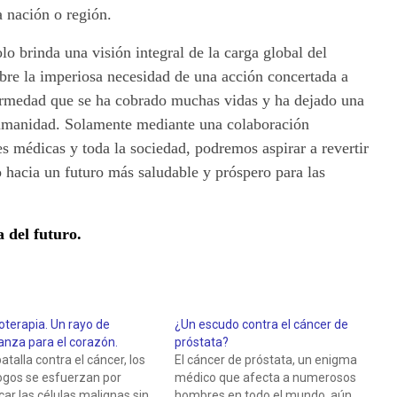
 nación o región.
olo brinda una visión integral de la carga global del
obre la imperiosa necesidad de una acción concertada a
ermedad que se ha cobrado muchas vidas y ha dejado una
 humanidad. Solamente mediante una colaboración
es médicas y toda la sociedad, podremos aspirar a revertir
 hacia un futuro más saludable y próspero para las
a del futuro.
terapia. Un rayo de
¿Un escudo contra el cáncer de
anza para el corazón.
próstata?
batalla contra el cáncer, los
El cáncer de próstata, un enigma
ogos se esfuerzan por
médico que afecta a numerosos
car las células malignas sin
hombres en todo el mundo, aún