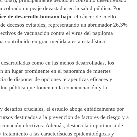
l total), principalmente debido al consumo desenfrenado
a cobrado un peaje devastador en la salud pública. Por
ice de desarrollo humano bajo
, el cáncer de cuello
a de decesos evitables, representando un abrumador 26,3%
fectivos de vacunación contra el virus del papiloma
 contribuido en gran medida a esta estadística
s desarrolladas como en las menos desarrolladas, los
an un lugar prominente en el panorama de muertes
cia de disponer de opciones terapéuticas eficaces y
salud pública que fomenten la concienciación y la
y desafíos cruciales, el estudio aboga enfáticamente por
cursos destinados a la prevención de factores de riesgo y a
cunación efectivos. Además, destaca la importancia de
y tratamiento a las características epidemiológicas y