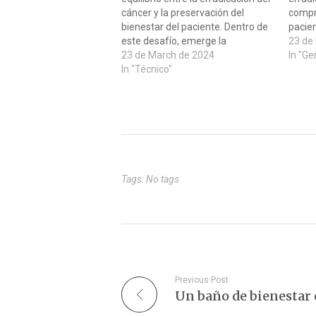
cáncer y la preservación del
compr
bienestar del paciente. Dentro de
pacie
este desafío, emerge la
trata
23 de
disfunción cardíaca inducida por
23 de March de 2024
tener
In "Ge
terapias oncológicas (CTRCD), un
In "Técnico"
indes
efecto secundario
cardía
potencialmente grave de ciertos
terapi
regímenes antineoplásicos. Un
un ri
estudio reciente ha iluminado el
surgir
papel de los inhibidores…
Tags: No tags
Previous Post