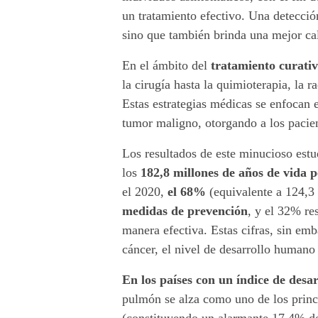
c
un tratamiento efectivo. Una detecció
e
sino que también brinda una mejor cal
r
En el ámbito del
tratamiento curati
la cirugía hasta la quimioterapia, la 
:
Estas estrategias médicas se enfocan e
¡
tumor maligno, otorgando a los pacie
H
Los resultados de este minucioso estu
los
182,8 millones de años de vida 
a
el 2020,
el 68%
(equivalente a 124,3
y
medidas de prevención
, y el 32% re
manera efectiva. Estas cifras, sin emb
e
cáncer, el nivel de desarrollo humano
s
En los países con un índice de des
p
pulmón se alza como uno de los princ