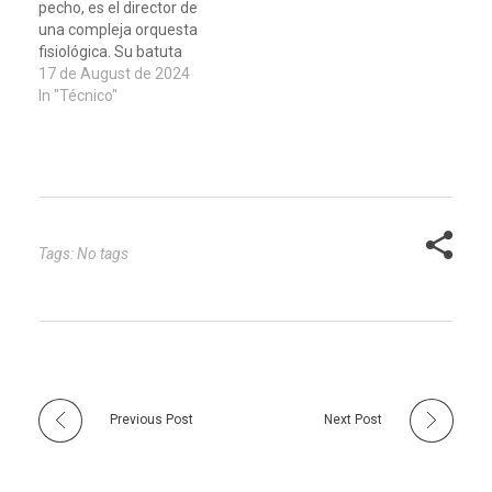
pecho, es el director de
tiene consecuencias…
y recolectores, hemos…
una compleja orquesta
fisiológica. Su batuta
marca el ritmo de la vida
17 de August de 2024
misma, y su capacidad
In "Técnico"
para bombear sangre
eficientemente se mide
a través de un
parámetro crucial: el
gasto cardíaco. Este
indicador, fundamental
en la evaluación…
Tags: No tags
Previous Post
Next Post