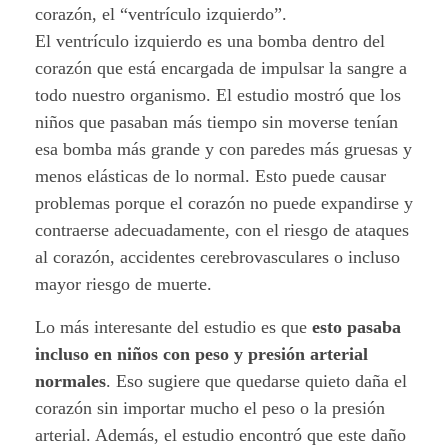
ó
corazón, el “ventrículo izquierdo”.
n
El ventrículo izquierdo es una bomba dentro del
corazón que está encargada de impulsar la sangre a
d
todo nuestro organismo. El estudio mostró que los
niños que pasaban más tiempo sin moverse tenían
e
esa bomba más grande y con paredes más gruesas y
s
menos elásticas de lo normal. Esto puede causar
problemas porque el corazón no puede expandirse y
d
contraerse adecuadamente, con el riesgo de ataques
e
al corazón, accidentes cerebrovasculares o incluso
mayor riesgo de muerte.
l
Lo más interesante del estudio es que
esto pasaba
a
incluso en niños con peso y presión arterial
i
normales
. Eso sugiere que quedarse quieto daña el
corazón sin importar mucho el peso o la presión
n
arterial. Además, el estudio encontró que este daño