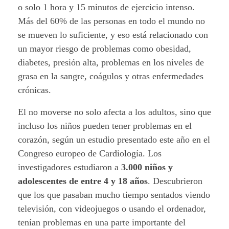
o solo 1 hora y 15 minutos de ejercicio intenso.
n
Más del 60% de las personas en todo el mundo no
d
se mueven lo suficiente, y eso está relacionado con
un mayor riesgo de problemas como obesidad,
o
diabetes, presión alta, problemas en los niveles de
grasa en la sangre, coágulos y otras enfermedades
e
crónicas.
l
El no moverse no solo afecta a los adultos, sino que
c
incluso los niños pueden tener problemas en el
corazón, según un estudio presentado este año en el
o
Congreso europeo de Cardiología. Los
r
investigadores estudiaron a
3.000 niños y
adolescentes de entre 4 y 18 años
. Descubrieron
a
que los que pasaban mucho tiempo sentados viendo
z
televisión, con videojuegos o usando el ordenador,
tenían problemas en una parte importante del