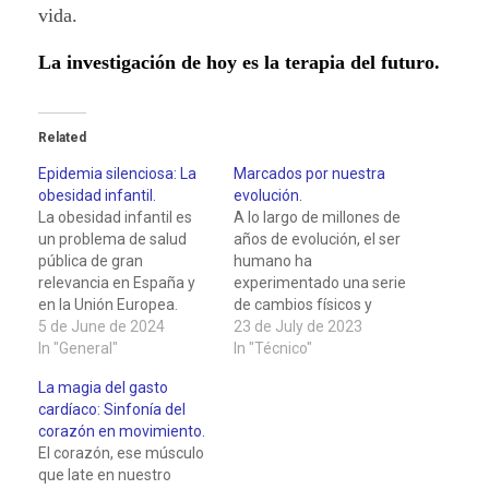
vida.
La investigación de hoy es la terapia del futuro.
Related
Epidemia silenciosa: La
Marcados por nuestra
obesidad infantil.
evolución.
La obesidad infantil es
A lo largo de millones de
un problema de salud
años de evolución, el ser
pública de gran
humano ha
relevancia en España y
experimentado una serie
en la Unión Europea.
de cambios físicos y
Según datos de la
5 de June de 2024
cognitivos que nos han
23 de July de 2023
Organización Mundial de
In "General"
llevado a desarrollar una
In "Técnico"
la Salud (OMS), un 40%
estructura corporal y
La magia del gasto
de los niños españoles
funciones que se
cardíaco: Sinfonía del
tiene sobrepeso y
adaptan a un estilo de
corazón en movimiento.
obesidad, cifra solo
vida activo y dinámico.
El corazón, ese músculo
superada por Chipre en
Desde nuestros
que late en nuestro
Europa. Esta epidemia
antepasados cazadores