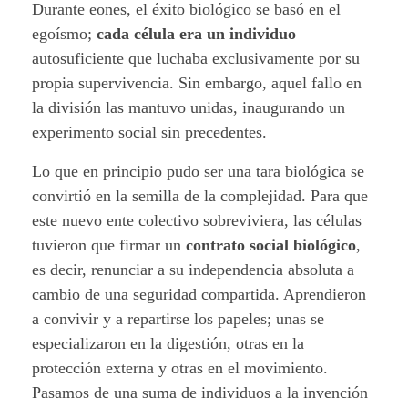
Durante eones, el éxito biológico se basó en el
r
egoísmo;
cada célula era un individuo
autosuficiente que luchaba exclusivamente por su
c
propia supervivencia. Sin embargo, aquel fallo en
o
la división las mantuvo unidas, inaugurando un
experimento social sin precedentes.
m
Lo que en principio pudo ser una tara biológica se
o
convirtió en la semilla de la complejidad. Para que
m
este nuevo ente colectivo sobreviviera, las células
tuvieron que firmar un
contrato social biológico
,
o
es decir, renunciar a su independencia absoluta a
t
cambio de una seguridad compartida. Aprendieron
a convivir y a repartirse los papeles; unas se
o
especializaron en la digestión, otras en la
protección externa y otras en el movimiento.
r
Pasamos de una suma de individuos a la invención