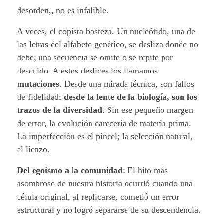
a
desorden,, no es infalible.
z
A veces, el copista bosteza. Un nucleótido, una de
las letras del alfabeto genético, se desliza donde no
a
debe; una secuencia se omite o se repite por
r
descuido. A estos deslices los llamamos
mutaciones
. Desde una mirada técnica, son fallos
:
de fidelidad;
desde la lente de la biología, son los
E
trazos de la diversidad
. Sin ese pequeño margen
de error, la evolución carecería de materia prima.
l
La imperfección es el pincel; la selección natural,
el lienzo.
e
Del egoísmo a la comunidad
: El hito más
r
asombroso de nuestra historia ocurrió cuando una
r
célula original, al replicarse, cometió un error
estructural y no logró separarse de su descendencia.
o