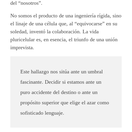
d
del “nosotros”.
e
No somos el producto de una ingeniería rígida, sino
el linaje de una célula que, al “equivocarse” en su
l
soledad, inventó la colaboración. La vida
a
pluricelular es, en esencia, el triunfo de una unión
imprevista.
v
i
Este hallazgo nos sitúa ante un umbral
d
fascinante. Decidir si estamos ante un
a
puro accidente del destino o ante un
propósito superior que elige el azar como
sofisticado lenguaje.