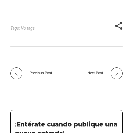
esta frase se relaciona
con la salud y cómo el
ambiente familiar y…
Tags: No tags
Previous Post
Next Post
¡
Entérate cuando publique una