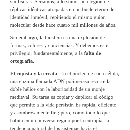
l
sin fisuras. Seríamos, a lo sumo, una legión de
réplicas idénticas atrapadas en un bucle eterno de
i
identidad inmóvil, repitiendo el mismo guion
g
molecular desde hace cuatro mil millones de años.
r
Sin embargo, la biosfera es una explosión de
formas, colores y conciencias. Y debemos este
a
privilegio, fundamentalmente, a la
falta de
ortografía
.
f
í
El copista y la errata
: En el núcleo de cada célula,
una enzima llamada ADN polimerasa recorre la
a
doble hélice con la laboriosidad de un monje
medieval. Su tarea es copiar y duplicar el código
d
que permite a la vida persistir. Es rápida, eficiente
e
y asombrosamente fiel; pero, como todo lo que
habita en un universo regido por la entropía, la
l
tendencia natural de los sistemas hacia el