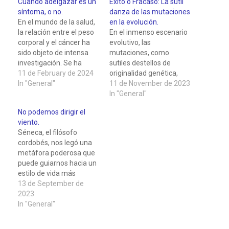
Cuando adelgazar es un
Éxito o Fracaso: La sutil
síntoma, o no.
danza de las mutaciones
En el mundo de la salud,
en la evolución.
la relación entre el peso
En el inmenso escenario
corporal y el cáncer ha
evolutivo, las
sido objeto de intensa
mutaciones, como
investigación. Se ha
sutiles destellos de
observado que el exceso
11 de February de 2024
originalidad genética,
de peso no solo aumenta
In "General"
desencadenan una
11 de November de 2023
el riesgo de desarrollar
sinfonía de
In "General"
diversas enfermedades
transformación que da
No podemos dirigir el
crónicas, sino que
vida a la diversidad
viento.
también se asocia con
biológica. Este ballet, sin
Séneca, el filósofo
un mayor riesgo de
embargo, está marcado
cordobés, nos legó una
cáncer.…
por el discernimiento
metáfora poderosa que
implacable de la
puede guiarnos hacia un
selección natural, donde
estilo de vida más
el éxito y el fracaso de
saludable: "No podemos
13 de September de
las variaciones genéticas
dirigir el viento, pero
2023
se…
podemos orientar las
In "General"
velas". A lo largo de este
artículo exploraré cómo