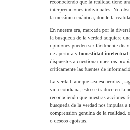
reconociendo que la realidad tiene un
c
interpretaciones individuales. No obs
la mecánica cuántica, donde la realid
a
En nuestra era, marcada por la divers
m
la búsqueda de la verdad adquiere u
o
opiniones pueden ser fácilmente disto
de apertura y
honestidad intelectual
s
dispuestos a cuestionar nuestras prop
críticamente las fuentes de informaci
l
a
La verdad, aunque sea escurridiza, si
vida cotidiana, esto se traduce en la 
v
reconociendo que nuestras acciones t
búsqueda de la verdad nos impulsa a 
e
comprensión genuina de la realidad, e
r
o deseos egoístas.