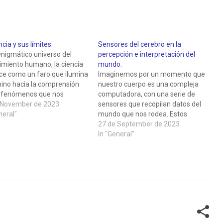
ncia y sus límites.
Sensores del cerebro en la
enigmático universo del
percepción e interpretación del
imiento humano, la ciencia
mundo.
ce como un faro que ilumina
Imaginemos por un momento que
mino hacia la comprensión
nuestro cuerpo es una compleja
s fenómenos que nos
computadora, con una serie de
. Sin embargo, incluso esta
 November de 2023
sensores que recopilan datos del
cuentra límites en su
neral"
mundo que nos rodea. Estos
da de respuestas. Es en la
sensores incluyen nuestros ojos,
27 de September de 2023
ión sobre estos límites que
oídos, nariz, lengua y piel, cada
In "General"
la disciplina de…
uno de los cuales capta
información específica sobre el
entorno. Sin embargo, la
verdadera magia…