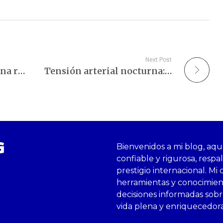
Next Post
Factores Yamanaka: Una revolución en la biología celular
Tensión arterial nocturna: Un indicador de salud cardiovascular.
G
Bienvenidos a mi blog, aqu
confiable y rigurosa, respa
prestigio internacional. Mi 
herramientas y conocimie
decisiones informadas sobre
vida plena y enriquecedor