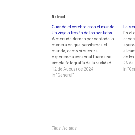
Related
Cuando el cerebro crea el mundo:
La cie
Un viaje a través de los sentidos.
En el 
A menudo damos por sentada la
conoc
manera en que percibimos el
apare
mundo, como si nuestra
el ca
experiencia sensorial fuera una
de lo
simple fotografía de la realidad.
rodean
26 de
Sin embargo, la percepción
12 de August de 2024
luz en
In "Ge
humana es un proceso mucho
In "General"
búsque
más complejo y fascinante,
reflex
moldeado por una intrincada
surge 
interacción entre nuestros
sentidos, el cerebro y el entorno…
Tags: No tags