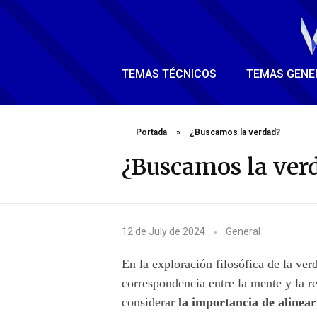
TEMAS TÉCNICOS
TEMAS GENE
Portada
»
¿Buscamos la verdad?
¿Buscamos la ver
¿
12 de July de 2024
General
B
En la exploración filosófica de la ver
u
correspondencia entre la mente y la re
considerar
la importancia de alinea
s