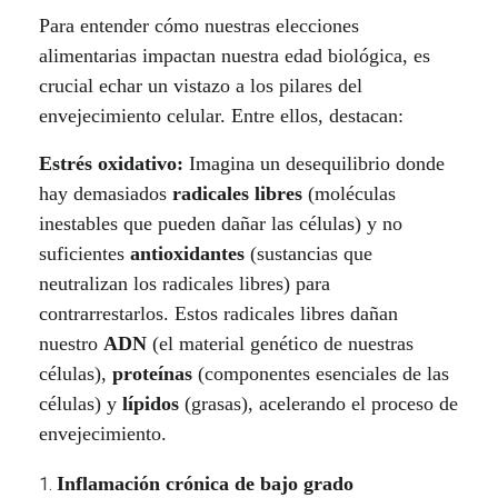
n
Para entender cómo nuestras elecciones
v
alimentarias impactan nuestra edad biológica, es
crucial echar un vistazo a los pilares del
e
envejecimiento celular. Entre ellos, destacan:
j
Estrés oxidativo:
Imagina un desequilibrio donde
e
hay demasiados
radicales libres
(moléculas
inestables que pueden dañar las células) y no
c
suficientes
antioxidantes
(sustancias que
i
neutralizan los radicales libres) para
contrarrestarlos. Estos radicales libres dañan
m
nuestro
ADN
(el material genético de nuestras
células),
proteínas
(componentes esenciales de las
i
células) y
lípidos
(grasas), acelerando el proceso de
e
envejecimiento.
n
Inflamación crónica de bajo grado