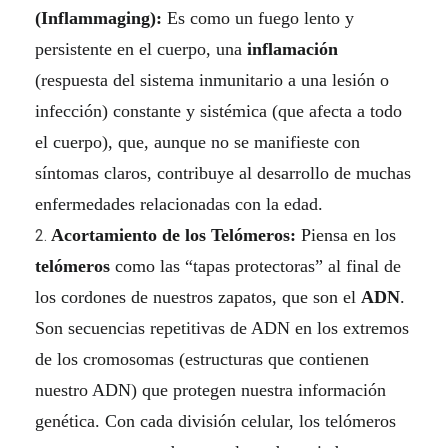
t
(Inflammaging):
Es como un fuego lento y
persistente en el cuerpo, una
inflamación
o
(respuesta del sistema inmunitario a una lesión o
:
infección) constante y sistémica (que afecta a todo
E
el cuerpo), que, aunque no se manifieste con
síntomas claros, contribuye al desarrollo de muchas
x
enfermedades relacionadas con la edad.
p
Acortamiento de los Telómeros:
Piensa en los
telómeros
como las “tapas protectoras” al final de
l
los cordones de nuestros zapatos, que son el
ADN
.
o
Son secuencias repetitivas de ADN en los extremos
r
de los cromosomas (estructuras que contienen
nuestro ADN) que protegen nuestra información
a
genética. Con cada división celular, los telómeros
n