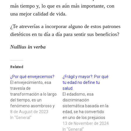
más tiempo y, lo que es aún más importante, con
una mejor calidad de vida.
¿Te atreverías a incorporar alguno de estos patrones
dietéticos en tu día a día para sentir sus beneficios?
Nullius in verba
Related
¿Por qué envejecemos?
¿Frágil y mayor?: Por qué
El envejecimiento, esa
tu edad no define tu
travesía de
salud.
transformación a lo largo
El edadismo, esa
del tiempo, es un
discriminación
fenómeno asombroso y
sistemática basada en la
complejo que aún
8 de August de 2023
edad, se ha convertido
guarda secretos bajo su
In "General"
en uno de los prejuicios
superficie. ¿Por qué
más normalizados en
13 de November de 2024
envejecemos? Aunque
nuestra sociedad. La
In "General"