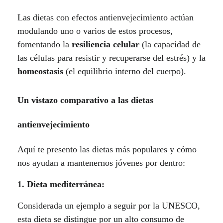
s
Las dietas con efectos antienvejecimiento actúan
c
modulando uno o varios de estos procesos,
o
fomentando la
resiliencia celular
(la capacidad de
las células para resistir y recuperarse del estrés) y la
n
homeostasis
(el equilibrio interno del cuerpo).
e
Un vistazo comparativo a las dietas
v
antienvejecimiento
i
d
Aquí te presento las dietas más populares y cómo
nos ayudan a mantenernos jóvenes por dentro:
e
1. Dieta mediterránea:
n
Considerada un ejemplo a seguir por la UNESCO,
c
esta dieta se distingue por un alto consumo de