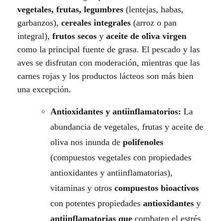
i
vegetales, frutas, legumbres
(lentejas, habas,
garbanzos),
cereales integrales
(arroz o pan
a
integral),
frutos secos
y
aceite de oliva virgen
c
como la principal fuente de grasa. El pescado y las
aves se disfrutan con moderación, mientras que las
i
carnes rojas y los productos lácteos son más bien
una excepción.
e
n
Antioxidantes y antiinflamatorios:
La
abundancia de vegetales, frutas y aceite de
t
oliva nos inunda de
polifenoles
í
(compuestos vegetales con propiedades
antioxidantes y antiinflamatorias),
f
vitaminas y otros
compuestos bioactivos
i
con potentes propiedades
antioxidantes
y
c
antiinflamatorias
que
combaten el estrés