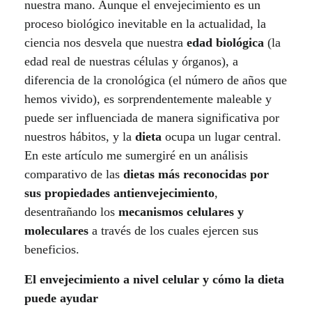
nuestra mano. Aunque el envejecimiento es un
e
proceso biológico inevitable en la actualidad, la
ciencia nos desvela que nuestra
edad biológica
(la
n
edad real de nuestras células y órganos), a
t
diferencia de la cronológica (el número de años que
hemos vivido), es sorprendentemente maleable y
a
puede ser influenciada de manera significativa por
nuestros hábitos, y la
dieta
ocupa un lugar central.
c
En este artículo me sumergiré en un análisis
i
comparativo de las
dietas más reconocidas por
sus propiedades antienvejecimiento
,
ó
desentrañando los
mecanismos celulares y
n
moleculares
a través de los cuales ejercen sus
beneficios.
y
El envejecimiento a nivel celular y cómo la dieta
e
puede ayudar