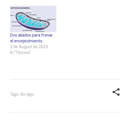
no tengamos todas las
equiparación automática
respuestas,
entre edad avanzada y
exploraremos algunas
fragilidad representa
de las teorías más
uno de sus aspectos
importantes que nos
más perniciosos,
ayudan a entender este
afectando a la forma en
Dos aliados para frenar
proceso misterioso. Es
que la sociedad trata a
el envejecimiento.
muy…
las personas mayores…
2 de August de 2023
In "Técnico"
Tags: No tags