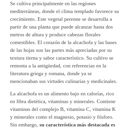
h
Se cultiva principalmente en las regiones
o
mediterráneas, donde el clima templado favorece su
crecimiento. Este vegetal perenne se desarrolla a
f
partir de una planta que puede alcanzar hasta dos
metros de altura y produce cabezas florales
a
comestibles. El corazón de la alcachofa y las bases
:
de las hojas son las partes más apreciadas por su
textura tierna y sabor característico. Su cultivo se
U
remonta a la antigüedad, con referencias en la
n
literatura griega y romana, donde ya se
mencionaban sus virtudes culinarias y medicinales.
t
La alcachofa es un alimento bajo en calorías, rico
e
en fibra dietética, vitaminas y minerales. Contiene
s
vitaminas del complejo B, vitamina C, vitamina K
y minerales como el magnesio, potasio y fósforo.
o
Sin embargo,
su característica más destacada es