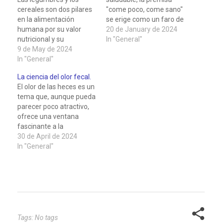
cereales son dos pilares
"come poco, come sano"
en la alimentación
se erige como un faro de
humana por su valor
sabiduría nutricional. En
20 de January de 2024
nutricional y su
una era marcada por la
In "General"
versatilidad culinaria y
9 de May de 2024
abundancia de opciones
los sitúa como una
In "General"
gastronómicas y el ritmo
opción destacada en una
acelerado de la vida
La ciencia del olor fecal.
dieta equilibrada y
moderna, es
El olor de las heces es un
saludable. Explorar los
fundamental volver la
tema que, aunque pueda
potenciales beneficiarios
mirada hacia la
parecer poco atractivo,
para la salud es
importancia de una…
ofrece una ventana
adentrarse en un mundo
fascinante a la
de virtud alimentaria,
complejidad de nuestro
30 de April de 2024
donde la…
sistema digestivo y
In "General"
nuestra salud intestinal.
Este indicador biológico,
a menudo ignorado o
relegado a bromas, es en
realidad el producto de
una serie de procesos
químicos…
Tags: No tags