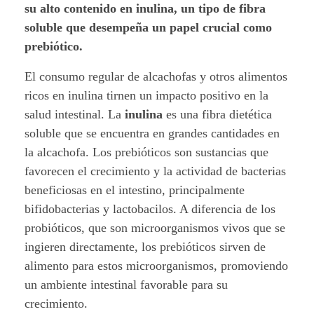
r
su alto contenido en inulina, un tipo de fibra
soluble que desempeña un papel crucial como
o
prebiótico.
p
El consumo regular de alcachofas y otros alimentos
r
ricos en inulina tirnen un impacto positivo en la
salud intestinal. La
inulina
es una fibra dietética
e
soluble que se encuentra en grandes cantidades en
la alcachofa. Los prebióticos son sustancias que
b
favorecen el crecimiento y la actividad de bacterias
i
beneficiosas en el intestino, principalmente
bifidobacterias y lactobacilos. A diferencia de los
ó
probióticos, que son microorganismos vivos que se
t
ingieren directamente, los prebióticos sirven de
alimento para estos microorganismos, promoviendo
i
un ambiente intestinal favorable para su
c
crecimiento.