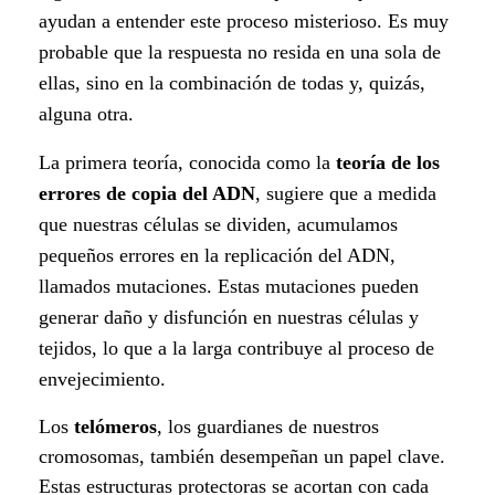
u
ayudan a entender este proceso misterioso. Es muy
é
probable que la respuesta no resida en una sola de
ellas, sino en la combinación de todas y, quizás,
e
alguna otra.
n
La primera teoría, conocida como la
teoría de los
v
errores de copia del ADN
, sugiere que a medida
que nuestras células se dividen, acumulamos
e
pequeños errores en la replicación del ADN,
j
llamados mutaciones. Estas mutaciones pueden
generar daño y disfunción en nuestras células y
e
tejidos, lo que a la larga contribuye al proceso de
c
envejecimiento.
e
Los
telómeros
, los guardianes de nuestros
cromosomas, también desempeñan un papel clave.
m
Estas estructuras protectoras se acortan con cada