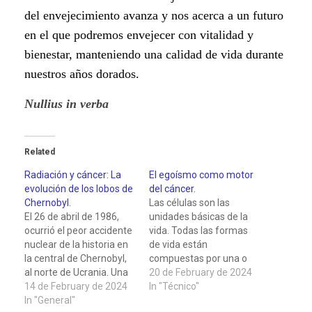
del envejecimiento avanza y nos acerca a un futuro
en el que podremos envejecer con vitalidad y
bienestar, manteniendo una calidad de vida durante
nuestros años dorados.
Nullius in verba
Related
Radiación y cáncer: La
El egoísmo como motor
evolución de los lobos de
del cáncer.
Chernobyl.
Las células son las
El 26 de abril de 1986,
unidades básicas de la
ocurrió el peor accidente
vida. Todas las formas
nuclear de la historia en
de vida están
la central de Chernobyl,
compuestas por una o
al norte de Ucrania. Una
más células que realizan
20 de February de 2024
explosión liberó una
14 de February de 2024
funciones vitales como
In "Técnico"
nube de material
In "General"
obtener energía,